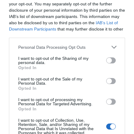
your opt-out. You may separately opt-out of the further
disclosure of your personal information by third parties on the
„A megtestesült szeretet legyen itt jelen” –
IAB’s list of downstream participants. This information may
görögkatolikus bölcsődét adtak át
also be disclosed by us to third parties on the
IAB’s List of
Debrecenben
Downstream Participants
that may further disclose it to other
third parties.
AKTUÁLIS
2024. december 5.
Personal Data Processing Opt Outs
I want to opt-out of the Sharing of my
personal data.
Opted In
6 eladó Makovecz-ház, amire le lehet csapni
I want to opt-out of the Sale of my
HELY&SZELLEM
Personal Data.
2024. november 27.
Opted In
I want to opt-out of processing my
Personal Data for Targeted Advertising.
Opted In
Visszanyeri régi fényét a Debreceni Egyetem
I want to opt-out of Collection, Use,
főépülete
Retention, Sale, and/or Sharing of my
Personal Data that Is Unrelated with the
AKTUÁLIS
Purposes for which it was collected.