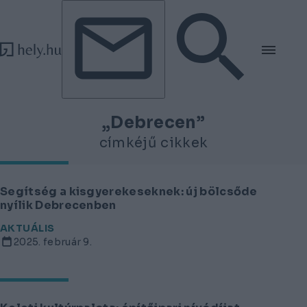
Tovább a tartalomhoz
Tovább a lábléchez
„Debrecen”
címkéjű cikkek
Segítség a kisgyerekeseknek: új bölcsőde
nyílik Debrecenben
AKTUÁLIS
2025. február 9.