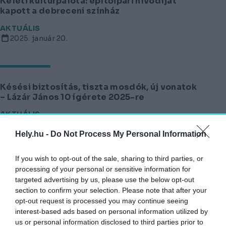
Keleti kultúrpalota: építőipari nívódíjat
kapott a debreceni színház
AKTUÁLIS
2025. január 20.
Késési biztosítás, tiszta mosdók, új vonatok
– Lázár János 10 ígérete 2025-re
AKTUÁLIS
2025. január 8.
Hely.hu -
Do Not Process My Personal Information
If you wish to opt-out of the sale, sharing to third parties, or
processing of your personal or sensitive information for
5 fénypark a sötét, téli napokra
targeted advertising by us, please use the below opt-out
AGÓRA
section to confirm your selection. Please note that after your
2024. december 31.
opt-out request is processed you may continue seeing
interest-based ads based on personal information utilized by
us or personal information disclosed to third parties prior to