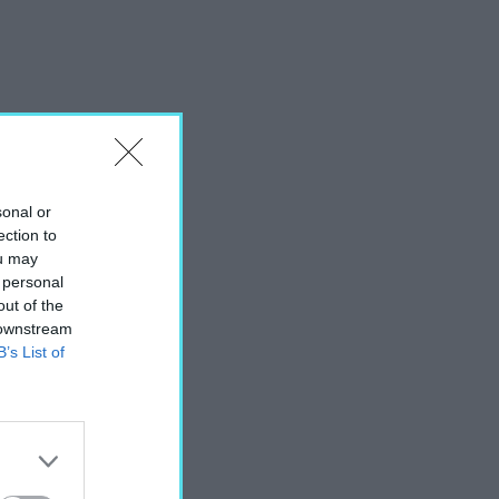
sonal or
ection to
ou may
 personal
out of the
 downstream
B’s List of