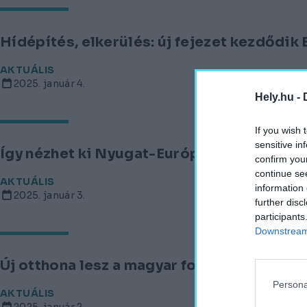
Hídépítés, elkerülés: új fejezet kezdődik
AKTUÁLIS
2025. január 4.
Hely.hu -
If you wish 
sensitive in
Így nézhet ki Nyugat-Európa legmagasab
confirm you
continue se
AKTUÁLIS
information 
2025. január 3.
further disc
participants
Downstream 
Új otthona lesz a magyar fotográfiának: m
Persona
AKTUÁLIS