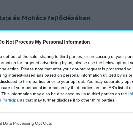
 Baja és Mohács fejlődésében
Do Not Process My Personal Information
to opt-out of the sale, sharing to third parties, or processing of your per
formation for targeted advertising by us, please use the below opt-out s
b toronyháza
r selection. Please note that after your opt-out request is processed y
eing interest-based ads based on personal information utilized by us or
disclosed to third parties prior to your opt-out. You may separately opt-
losure of your personal information by third parties on the IAB’s list of
. This information may also be disclosed by us to third parties on the
IA
Participants
that may further disclose it to other third parties.
úzeum születik a Klösz-villából
l Data Processing Opt Outs