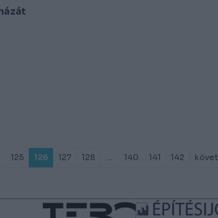
házát
4
125
126
127
128
...
140
141
142
követ