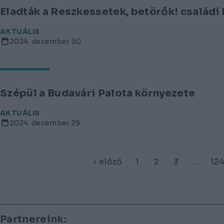
Eladták a Reszkessetek, betörők! családi 
AKTUÁLIS
2024. december 30.
Szépül a Budavári Palota környezete
AKTUÁLIS
2024. december 29.
‹ előző
1
2
3
...
12
Lábléc
Partnereink: