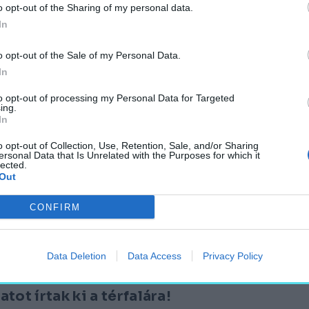
o opt-out of the Sharing of my personal data.
In
o opt-out of the Sale of my Personal Data.
zággyűlés
In
to opt-out of processing my Personal Data for Targeted
ing.
In
o opt-out of Collection, Use, Retention, Sale, and/or Sharing
ersonal Data that Is Unrelated with the Purposes for which it
lected.
Out
arok
CONFIRM
Data Deletion
Data Access
Privacy Policy
ot írtak ki a térfalára!