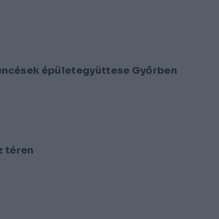
encések épületegyüttese Győrben
z téren