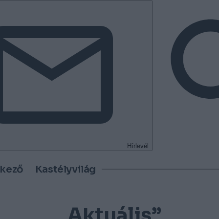
Hírlevél
tkező
Kastélyvilág
„Aktuális”