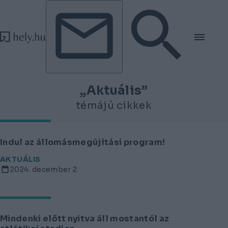
Tovább a tartalomhoz
Tovább a lábléchez
„Aktuális”
témájú cikkek
Indul az állomásmegújítási program!
AKTUÁLIS
2024. december 2.
Mindenki előtt nyitva áll mostantól az