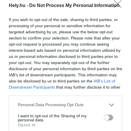
Hely.hu -
Do Not Process My Personal Information
Digitális időutazás: körbejárhatjuk Fehérvár
királyi koronázási székesegyházát!
If you wish to opt-out of the sale, sharing to third parties, or
processing of your personal or sensitive information for
AKTUÁLIS
targeted advertising by us, please use the below opt-out
2024. november 30.
section to confirm your selection. Please note that after your
opt-out request is processed you may continue seeing
interest-based ads based on personal information utilized by
us or personal information disclosed to third parties prior to
Emlékpadot avattak Makovecz Imre
your opt-out. You may separately opt-out of the further
tiszteletére
disclosure of your personal information by third parties on the
IAB’s list of downstream participants. This information may
AKTUÁLIS
also be disclosed by us to third parties on the
IAB’s List of
2024. november 30.
Downstream Participants
that may further disclose it to other
third parties.
Personal Data Processing Opt Outs
Kis csoda a Kiserdőben: látványos óvoda
I want to opt-out of the Sharing of my
épül Balatonfüreden
personal data.
Opted In
AKTUÁLIS