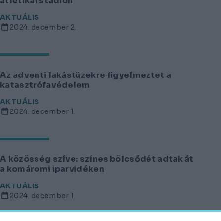
atlétikai stadion
AKTUÁLIS
2024. december 2.
Az adventi lakástüzekre figyelmeztet a
katasztrófavédelem
AKTUÁLIS
2024. december 1.
A közösség szíve: színes bölcsődét adtak át
a komáromi iparvidéken
AKTUÁLIS
2024. december 1.