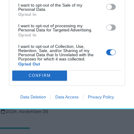
2024. november 29.
I want to opt-out of the Sale of my
Personal Data.
Opted In
I want to opt-out of processing my
Personal Data for Targeted Advertising.
Martell Károly emlékezete: a Lisszabont
Opted In
újjáépítő magyar építész kapott emléktáblát
Portugáliában
I want to opt-out of Collection, Use,
Retention, Sale, and/or Sharing of my
AKTUÁLIS
Personal Data that Is Unrelated with the
Purposes for which it was collected.
2024. november 29.
Opted Out
CONFIRM
Kiderült, mi volt a jeruzsálemi Szent Sír-
templom helyén
Data Deletion
Data Access
Privacy Policy
AKTUÁLIS
2024. november 28.