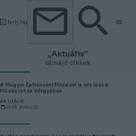
Tovább a tartalomhoz
Tovább a lábléchez
„Aktuális”
témájú cikkek
A Magyar Építészeti Múzeum is ott lesz a
Művészetek Völgyében
AKTUÁLIS
2025. június 13.