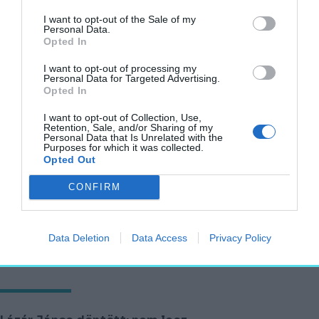
2025. június 11.
I want to opt-out of the Sale of my
Personal Data.
Opted In
I want to opt-out of processing my
Eldőlt: Gödöllőre költözik a Mezőgazdasági
Personal Data for Targeted Advertising.
Múzeum
Opted In
AKTUÁLIS
I want to opt-out of Collection, Use,
Retention, Sale, and/or Sharing of my
2025. június 11.
Personal Data that Is Unrelated with the
Purposes for which it was collected.
Opted Out
CONFIRM
Parkká alakítottak egy országutat San
Franciscóban
AKTUÁLIS
Data Deletion
Data Access
Privacy Policy
2025. június 10.