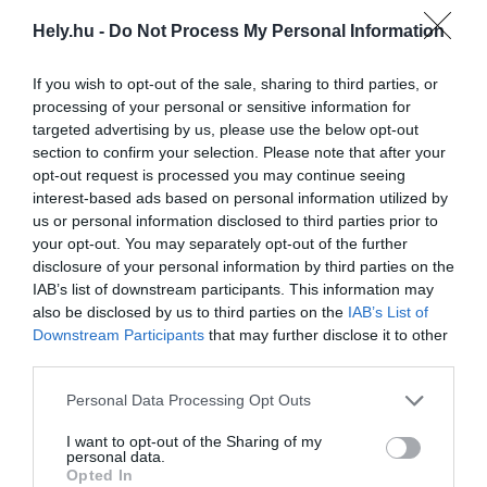
Hely.hu -
Do Not Process My Personal Information
Új szálloda nyílt a budapesti reptéren
If you wish to opt-out of the sale, sharing to third parties, or
processing of your personal or sensitive information for
AKTUÁLIS
2025. június 12.
targeted advertising by us, please use the below opt-out
section to confirm your selection. Please note that after your
opt-out request is processed you may continue seeing
interest-based ads based on personal information utilized by
us or personal information disclosed to third parties prior to
Így gondolták újra az Újbudai Polgármesteri
your opt-out. You may separately opt-out of the further
Hivatalt
disclosure of your personal information by third parties on the
IAB’s list of downstream participants. This information may
AKTUÁLIS
also be disclosed by us to third parties on the
IAB’s List of
2025. június 11.
Downstream Participants
that may further disclose it to other
third parties.
Personal Data Processing Opt Outs
Különleges vízimalom született újjá a
Felvidéken
I want to opt-out of the Sharing of my
personal data.
Opted In
AKTUÁLIS