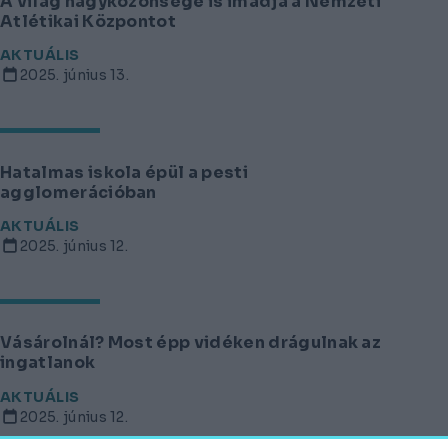
A világ nagyközönsége is imádja a Nemzeti
Atlétikai Központot
AKTUÁLIS
2025. június 13.
Hatalmas iskola épül a pesti
agglomerációban
AKTUÁLIS
2025. június 12.
Vásárolnál? Most épp vidéken drágulnak az
ingatlanok
AKTUÁLIS
2025. június 12.