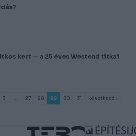
ldás?
itkos kert — a 25 éves Westend titkai
3
...
27
28
29
30
31
következő ›