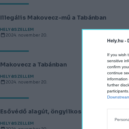
Illegális Makovecz-mű a Tabánban
HELY&SZELLEM
2024. november 20.
Hely.hu -
If you wish 
sensitive in
Makovecz a Tabánban
confirm you
continue se
HELY&SZELLEM
information 
2024. november 20.
further disc
participants
Downstream 
Esővédő alagút, öngyilkos szobrász és an
Persona
HELY&SZELLEM