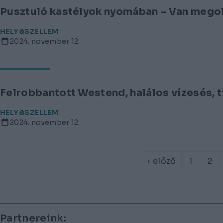
Pusztuló kastélyok nyomában – Van mego
HELY&SZELLEM
2024. november 12.
Felrobbantott Westend, halálos vízesés, t
HELY&SZELLEM
2024. november 12.
‹ előző
1
2
Lábléc
Partnereink: