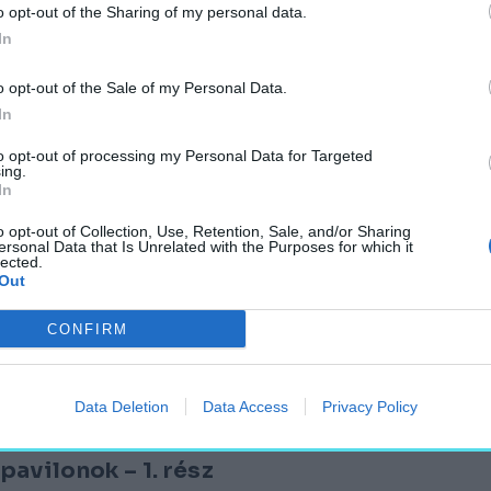
o opt-out of the Sharing of my personal data.
In
o opt-out of the Sale of my Personal Data.
ula építészete a budai ciszterciek szolgá
In
to opt-out of processing my Personal Data for Targeted
ing.
In
o opt-out of Collection, Use, Retention, Sale, and/or Sharing
ersonal Data that Is Unrelated with the Purposes for which it
lected.
Out
llemi alapok
CONFIRM
Data Deletion
Data Access
Privacy Policy
pavilonok – 1. rész