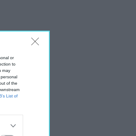
sonal or
ection to
ou may
 personal
out of the
 downstream
B’s List of
téből