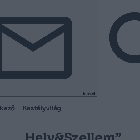
Hírlevél
tkező
Kastélyvilág
„Hely&Szellem”