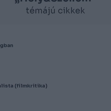
témájú cikkek
ngban
ista (filmkritika)