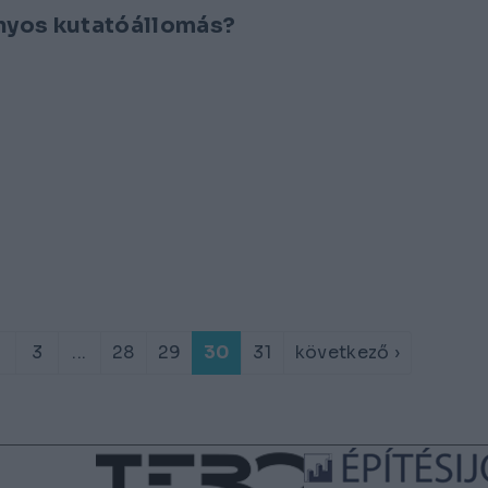
nyos kutatóállomás?
2
3
...
28
29
30
31
következő ›