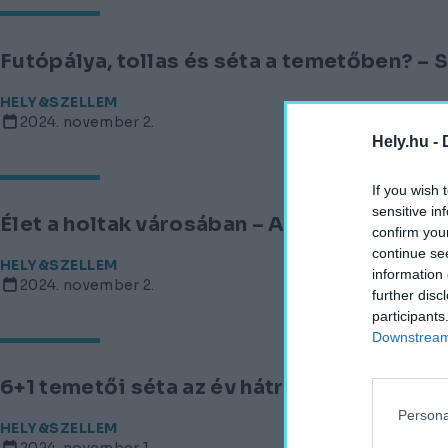
Futópálya, tollas és séta a temetőben? – 
HELY&SZELLEM
2024. november 2.
Hely.hu -
If you wish 
sensitive in
Élet a holtak városában – A Recoleta tem
confirm you
continue se
HELY&SZELLEM
information 
2024. november 2.
further disc
participants
Downstream 
6+1 temetői séta az év hátralévő részére
Persona
HELY&SZELLEM