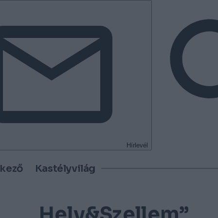
Hírlevél
tkező
Kastélyvilág
„Hely&Szellem”