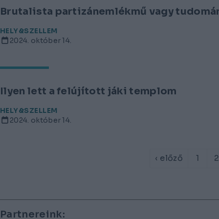
Brutalista partizánemlékmű vagy tudomá
HELY&SZELLEM
2024. október 14.
Ilyen lett a felújított jáki templom
HELY&SZELLEM
2024. október 14.
‹ előző
1
Lábléc
Partnereink: