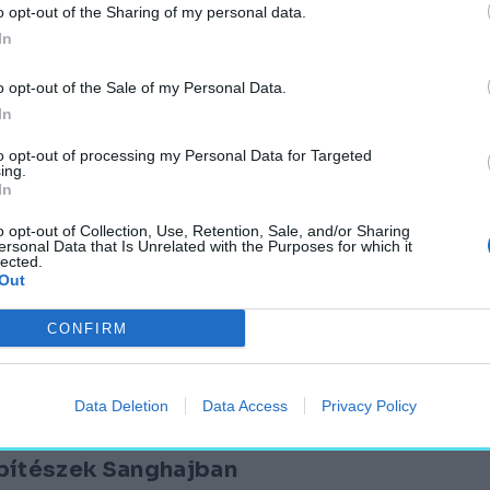
o opt-out of the Sharing of my personal data.
In
o opt-out of the Sale of my Personal Data.
z'24.
In
to opt-out of processing my Personal Data for Targeted
ing.
In
o opt-out of Collection, Use, Retention, Sale, and/or Sharing
ersonal Data that Is Unrelated with the Purposes for which it
lected.
Out
t a küzdelemben!
CONFIRM
Data Deletion
Data Access
Privacy Policy
építészek Sanghajban