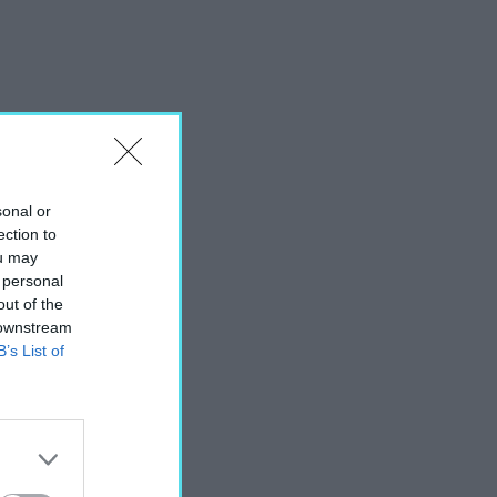
sonal or
ection to
ou may
 personal
out of the
 downstream
B’s List of