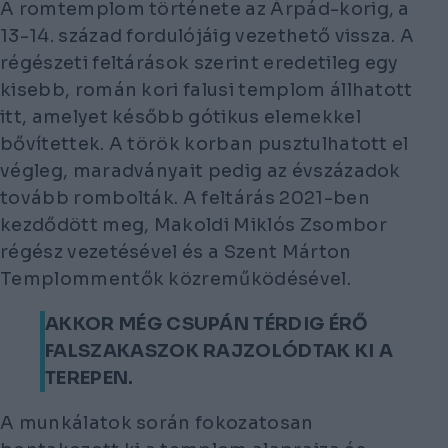
A romtemplom története az Árpád-korig, a
13-14. század fordulójáig vezethető vissza. A
régészeti feltárások szerint eredetileg egy
kisebb, román kori falusi templom állhatott
itt, amelyet később gótikus elemekkel
bővítettek. A török korban pusztulhatott el
végleg, maradványait pedig az évszázadok
tovább rombolták. A feltárás 2021-ben
kezdődött meg, Makoldi Miklós Zsombor
régész vezetésével és a Szent Márton
Templommentők közreműködésével.
AKKOR MÉG CSUPÁN TÉRDIG ÉRŐ
FALSZAKASZOK RAJZOLÓDTAK KI A
TEREPEN.
A munkálatok során fokozatosan