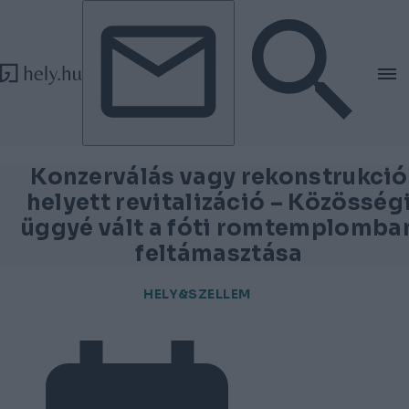
Tovább a tartalomhoz
Tovább a lábléchez
Konzerválás vagy rekonstrukció
helyett revitalizáció – Közösség
üggyé vált a fóti romtemplomba
feltámasztása
HELY&SZELLEM