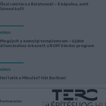
Őszi romtúra a Balatonnál – 5 kápolna, amit
látnod kell!
HÍREK
Megújult a somolyi templomrom – újabb
állomásához érkezett a ROM Vándor program
HÍREK
Hol lakik a Mikulás? Hát Bariban!
Lábléc
Partnereink: