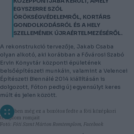
KÖZÉPPONTJÁBA KERÜLT, AMELY
EGYSZERRE SZÓL
ÖRÖKSÉGVÉDELEMRŐL, KORTÁRS
GONDOLKODÁSRÓL ÉS A HELY
SZELLEMÉNEK ÚJRAÉRTELMEZÉSÉRŐL.
A rekonstrukció tervezője, Jakab Csaba
olyan alkotó, aki korábban a Fővárosi Szabó
Ervin Könyvtár központi épületének
belsőépítészeti munkáin, valamint a Velencei
Építészeti Biennálé 2014 kiállításán is
dolgozott, Fóton pedig új egyensúlyt keres
múlt és jelen között.
2021-ben még ez a bozótos fedte a fóti középkori
templom romjait
Fotó:
Fóti Szent Márton Romtemplom, Facebook