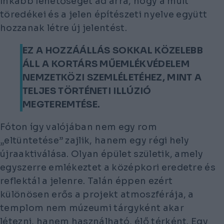
inkább lehetőséget ad arra, hogy a múlt
töredékei és a jelen építészeti nyelve együtt
hozzanak létre új jelentést.
EZ A HOZZÁÁLLÁS SOKKAL KÖZELEBB
ÁLL A KORTÁRS MŰEMLÉKVÉDELEM
NEMZETKÖZI SZEMLÉLETÉHEZ, MINT A
TELJES TÖRTÉNETI ILLÚZIÓ
MEGTEREMTÉSE.
Fóton így valójában nem egy rom
„eltüntetése” zajlik, hanem egy régi hely
újraaktiválása. Olyan épület születik, amely
egyszerre emlékeztet a középkori eredetre és
reflektál a jelenre. Talán éppen ezért
különösen erős a projekt atmoszférája, a
templom nem múzeumi tárgyként akar
létezni, hanem használható, élő térként. Egy