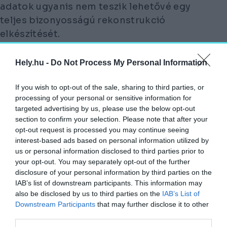
adatok ugyanis nem teszik lehetővé egy
teljes bizonyosságú rekonstrukció
elkészítését.
EHELYETT OLYAN ÉPÜLET SZÜLETIK,
Hely.hu -
Do Not Process My Personal Information
AMELY TISZTELETBEN TARTJA AZ
EGYKORI TEMPLOM ARÁNYAIT,
If you wish to opt-out of the sale, sharing to third parties, or
ANYAGHASZNÁLATÁT ÉS SZELLEMISÉGÉT,
processing of your personal or sensitive information for
targeted advertising by us, please use the below opt-out
KÖZBEN MAI LITURGIKUS ÉS KÖZÖSSÉGI
section to confirm your selection. Please note that after your
IGÉNYEKRE VÁLASZOL.
opt-out request is processed you may continue seeing
interest-based ads based on personal information utilized by
Ahogy ő fogalmazott, a cél a revitalizáció,
us or personal information disclosed to third parties prior to
vagyis hogy a templom ismét élő hellyé
your opt-out. You may separately opt-out of the further
disclosure of your personal information by third parties on the
váljon. Ez a szemlélet különösen izgalmas a
IAB’s list of downstream participants. This information may
mai magyar építészetben, ahol a műemléki
also be disclosed by us to third parties on the
IAB’s List of
helyreállítás gyakran két véglet között
Downstream Participants
that may further disclose it to other
mozog. Az egyik oldalon a historizáló
third parties.