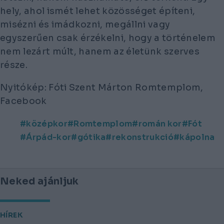
hely, ahol ismét lehet közösséget építeni,
misézni és imádkozni, megállni vagy
egyszerűen csak érzékelni, hogy a történelem
nem lezárt múlt, hanem az életünk szerves
része.
Nyitókép: Fóti Szent Márton Romtemplom,
Facebook
középkor
Romtemplom
román kor
Fót
Árpád-kor
gótika
rekonstrukció
kápolna
Neked ajánljuk
HÍREK