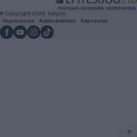
© Copyright 2026. hely.hu
Lábléc
Impresszum
Adatvédelem
Kapcsolat
menü
Facebook
YouTube
Instagram
TikTok