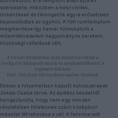
bontakozott ki a templom alaprajza és
szerkezete, miközben a helyi civilek,
önkéntesek és támogatók egyre erősebben
kapcsolódtak az ügyhöz. A fóti romtemplom
megmentése így hamar túlmutatott a
műemlékvédelem hagyományos keretein,
közösségi vállalássá vált.
A terület kitisztítása után láthatóvá váltak a
térdig érő falmaradványok és megkezdődhetett a
régészeti feltárás
Fotó:
Fóti Szent Márton Romtemplom, Facebook
Ebben a folyamatban kapott kulcsszerepet
Jakab Csaba terve. Az építész kezdettől
hangsúlyozta, hogy nem egy minden
részletében hitelesnek szánt középkori
másolat létrehozása a cél. A fennmaradt