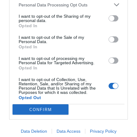
újjáépítések állnak, a másikon a rom
Personal Data Processing Opt Outs
konzerválása mint érinthetetlen emlék. A fóti
I want to opt-out of the Sharing of my
projekt egyik legnagyobb erénye, hogy egyik
personal data.
irányba sem sodródik el teljesen, inkább
Opted In
párbeszédet kezdeményez a meglévő
I want to opt-out of the Sale of my
Personal Data.
maradványokkal. A tervezett új szerkezet
Opted In
kortárs karakterű lesz, mégis figyel a
I want to opt-out of processing my
középkori templom térszervezésére és
Personal Data for Targeted Advertising.
fényviszonyaira.
Opted In
I want to opt-out of Collection, Use,
A kivitelezés szépen, fokozatosan halad a
Retention, Sale, and/or Sharing of my
Personal Data that Is Unrelated with the
látványterven is látható állapotig
Purposes for which it was collected.
Fotó:
Fóti Szent Márton Romtemplom, Facebook
Opted Out
Különösen fontos szerepet kap a
CONFIRM
természetes fény. A tervek szerint a
benapozás tudatosan alakítja majd a belső
Data Deletion
Data Access
Privacy Policy
tér atmoszféráját, ami a középkori