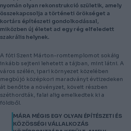
nyomán olyan rekonstrukció születik, amely
összekapcsolja a történeti örökséget a
kortárs építészeti gondolkodással,
miközben új életet ad egy rég elfeledett
szakrális helynek.
A fóti Szent Márton-romtemplomot sokáig
inkább sejteni lehetett a tájban, mint látni. A
város szélén, ipari környezet közelében
megbújó középkori maradványt évtizedeken
át benőtte a növényzet, köveit részben
széthordták, falai alig emelkedtek ki a
földből.
MÁRA MÉGIS EGY OLYAN ÉPÍTÉSZETI ÉS
KÖZÖSSÉGI VÁLLALKOZÁS