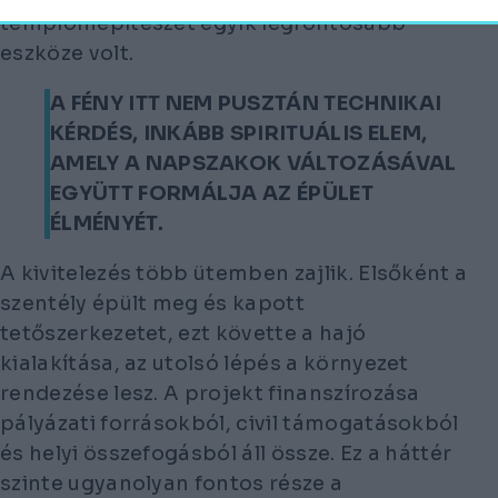
templomépítészet egyik legfontosabb
eszköze volt.
A FÉNY ITT NEM PUSZTÁN TECHNIKAI
KÉRDÉS, INKÁBB SPIRITUÁLIS ELEM,
AMELY A NAPSZAKOK VÁLTOZÁSÁVAL
EGYÜTT FORMÁLJA AZ ÉPÜLET
ÉLMÉNYÉT.
A kivitelezés több ütemben zajlik. Elsőként a
szentély épült meg és kapott
tetőszerkezetet, ezt követte a hajó
kialakítása, az utolsó lépés a környezet
rendezése lesz. A projekt finanszírozása
pályázati forrásokból, civil támogatásokból
és helyi összefogásból áll össze. Ez a háttér
szinte ugyanolyan fontos része a