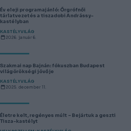
Év eleji programajánló: Őrgrófnői
tárlatvezetés a tiszadobi Andrássy-
kastélyban
KASTÉLYVILÁG
2026. január 6.
Szakmai nap Bajnán: fókuszban Budapest
világörökségi jövője
KASTÉLYVILÁG
2025. december 11.
Életre kelt, regényes múlt – Bejártuk a geszti
Tisza-kastélyt