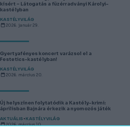
kísért – Látogatás a füzérradványi Károlyi-
kastélyban
KASTÉLYVILÁG
2026. január 29.
Gyertyafényes koncert varázsol el a
Festetics-kastélyban!
KASTÉLYVILÁG
2026. március 20.
Új helyszínen folytatódik a Kastély-krimi:
áprilisban Bajnára érkezik a nyomozós játék
AKTUÁLIS
KASTÉLYVILÁG
2026. március 10.