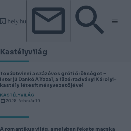
Tovább a tartalomhoz
Tovább a lábléchez
Kastélyvilág
Továbbvinni a százéves grófi örökséget –
Interjú Dankó Alízzal, a füzérradványi Károlyi-
kastély létesítményvezetőjével
KASTÉLYVILÁG
2026. február 19.
A romantikus világ, amelyben fekete macska