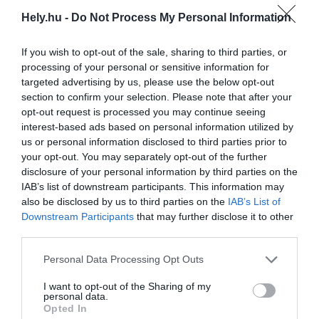
Hely.hu -
Do Not Process My Personal Information
If you wish to opt-out of the sale, sharing to third parties, or
7 múzeum Magyarországon, amit a gyerekek
processing of your personal or sensitive information for
is imádni fognak
targeted advertising by us, please use the below opt-out
AGÓRA
KASTÉLYVILÁG
section to confirm your selection. Please note that after your
2026. március 3.
opt-out request is processed you may continue seeing
interest-based ads based on personal information utilized by
us or personal information disclosed to third parties prior to
your opt-out. You may separately opt-out of the further
disclosure of your personal information by third parties on the
Farsang a kastélyban – Jelmezbál a tatai
IAB’s list of downstream participants. This information may
Esterházyaknál
also be disclosed by us to third parties on the
IAB’s List of
KASTÉLYVILÁG
Downstream Participants
that may further disclose it to other
2026. február 4.
third parties.
Personal Data Processing Opt Outs
I want to opt-out of the Sharing of my
personal data.
Farsang a kastélyban: jelmezbálban a
Opted In
Festeticseknél