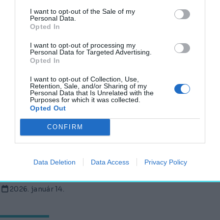
I want to opt-out of the Sale of my
KASTÉLYVILÁG
Personal Data.
2026. január 30.
Opted In
I want to opt-out of processing my
Personal Data for Targeted Advertising.
Opted In
Töltődj fel egy kastélyban! – Szállásakcióval
vár a NÖF
I want to opt-out of Collection, Use,
Retention, Sale, and/or Sharing of my
Personal Data that Is Unrelated with the
KASTÉLYVILÁG
Purposes for which it was collected.
2026. január 29.
Opted Out
CONFIRM
Ünnepeld az Andrássy-kastélyban a magyar
kultúra napját!
Data Deletion
Data Access
Privacy Policy
KASTÉLYVILÁG
2026. január 14.