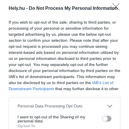
AGÓRA
2026. július 30.
Hely.hu -
Do Not Process My Personal Information
If you wish to opt-out of the sale, sharing to third parties, or
processing of your personal or sensitive information for
targeted advertising by us, please use the below opt-out
Zöld adósság: Budapest elhanyagolt parkjai,
section to confirm your selection. Please note that after your
amik felújítása várnak
opt-out request is processed you may continue seeing
AGÓRA
interest-based ads based on personal information utilized by
2026. július 25.
us or personal information disclosed to third parties prior to
your opt-out. You may separately opt-out of the further
disclosure of your personal information by third parties on the
IAB’s list of downstream participants. This information may
also be disclosed by us to third parties on the
IAB’s List of
Ferencváros egyik legszebb épülete ihlette
Downstream Participants
that may further disclose it to other
a Fradi új mezét
third parties.
AGÓRA
Personal Data Processing Opt Outs
2026. július 11.
I want to opt-out of the Sharing of my
personal data.
Opted In