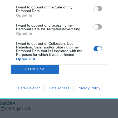
Itt a nagy megyeszékhely-kvíz!
I want to opt-out of the Sale of my
Personal Data.
AGÓRA
Opted In
2026. július 10.
I want to opt-out of processing my
Personal Data for Targeted Advertising.
Opted In
I want to opt-out of Collection, Use,
A József Attila úti lakótelep tervezőjéről
Retention, Sale, and/or Sharing of my
nevezik el az Ecseri úti metrómegállónál
Personal Data that Is Unrelated with the
kialakított teret
Purposes for which it was collected.
Opted Out
AGÓRA
2026. július 10.
CONFIRM
Data Deletion
Data Access
Privacy Policy
Jelentősen emeli a lakás értékét a légkondi
AGÓRA
2026. július 8.