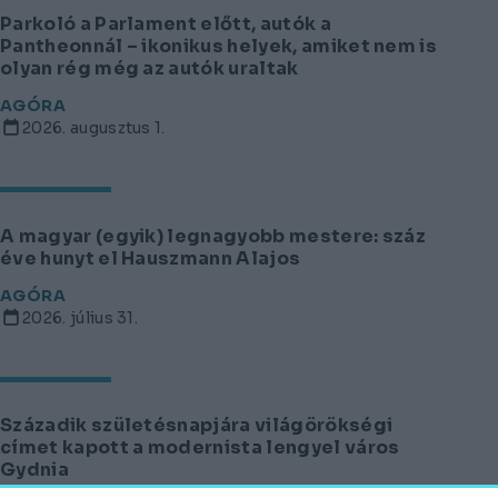
Parkoló a Parlament előtt, autók a
Pantheonnál – ikonikus helyek, amiket nem is
olyan rég még az autók uraltak
AGÓRA
2026. augusztus 1.
A magyar (egyik) legnagyobb mestere: száz
éve hunyt el Hauszmann Alajos
AGÓRA
2026. július 31.
Századik születésnapjára világörökségi
címet kapott a modernista lengyel város
Gydnia