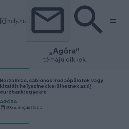
Tovább a tartalomhoz
Tovább a lábléchez
„Agóra”
témájú cikkek
Borzalmas, sablonos irodaépületek vagy
kitalált helyszínek kerülhetnek az új
euróbankjegyekre
AGÓRA
2026. augusztus 3.