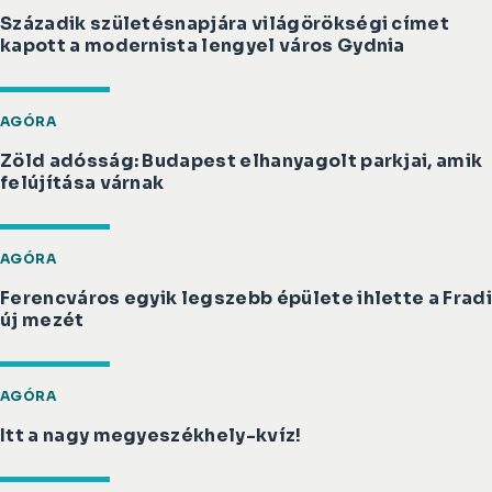
Századik születésnapjára világörökségi címet
kapott a modernista lengyel város Gydnia
AGÓRA
Zöld adósság: Budapest elhanyagolt parkjai, amik
felújítása várnak
AGÓRA
Ferencváros egyik legszebb épülete ihlette a Frad
új mezét
AGÓRA
Itt a nagy megyeszékhely-kvíz!