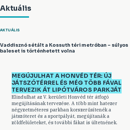
Aktuális
AKTUÁLIS
Vaddisznó sétált a Kossuth téri metróban – súlyos
baleset is történhetett volna
MEGÚJULHAT A HONVÉD TÉR: ÚJ
JÁTSZÓTÉRREL ÉS MÉG TÖBB FÁVAL
TERVEZIK ÁT LIPÓTVÁROS PARKJÁT
Elindulhat az V. kerületi Honvéd tér átfogó
megújításának tervezése. A több mint hatezer
négyzetméteres parkban korszerűsítenék a
játszóteret és a sportpályát, megújítanák a
zöldfelületeket, és további fákat is ültetnének.