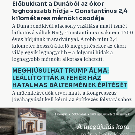
Előbukkant a Dunából az ókor
leghosszabb hídja – Constantinus 2,4
kilométeres mérnöki csodája
A Duna rendkívül alacsony vízállása miatt ismét
láthatóvá váltak Nagy Constantinus csaknem 1700
éves hídjának maradványai. A több mint 2,4
kilométer hosszú átkelő megépítésekor az ókori
világ egyik legnagyobb – a folyami hidak a
legnagyobb mérnöki alkotása lehetett.
MEGHIÚSULHAT TRUMP ÁLMA:
LEÁLLÍTOTTÁK A FEHÉR HÁZ
HATALMAS BÁLTERMÉNEK ÉPÍTÉSÉT
A műemlékvédők érvei miatt a Kongresszus
jóváhagyását kell kérni az építkezés folytatásához.