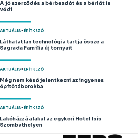
A jó szerződés a bérbeadót és a bérlőt is
védi
AKTUÁLIS
ÉPÍTKEZŐ
Láthatatlan technológia tartja össze a
Sagrada Família új tornyait
AKTUÁLIS
ÉPÍTKEZŐ
Még nem késő jelentkezni az ingyenes
építőtáborokba
AKTUÁLIS
ÉPÍTKEZŐ
Lakóházzá alakul az egykori Hotel Isis
Szombathelyen
Lábléc