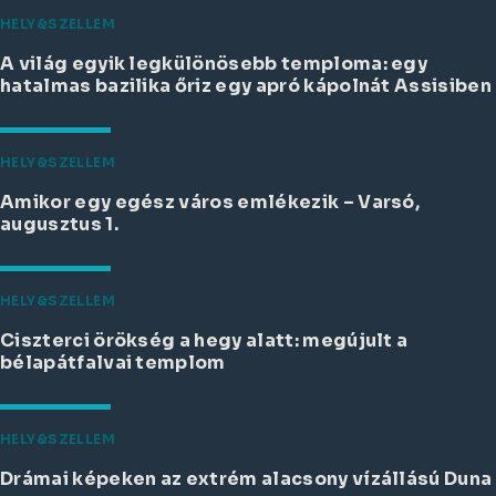
HELY&SZELLEM
A világ egyik legkülönösebb temploma: egy
hatalmas bazilika őriz egy apró kápolnát Assisiben
HELY&SZELLEM
Amikor egy egész város emlékezik – Varsó,
augusztus 1.
HELY&SZELLEM
Ciszterci örökség a hegy alatt: megújult a
bélapátfalvai templom
HELY&SZELLEM
Drámai képeken az extrém alacsony vízállású Duna