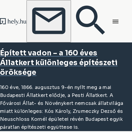
Tovább a tartalomhoz
Tovább a lábléchez
Épített vadon – a 160 éves
Állatkert különleges építészeti
öröksége
160 éve, 1866. augusztus 9-én nyílt meg a mai
Budapesti Állatkert elődje, a Pesti Állatkert. A
Fővárosi Állat- és Növénykert nemcsak állatvilága
miatt különleges: Kós Károly, Zrumeczky Dezső és
Neuschloss Kornél épületei révén Budapest egyik
páratlan építészeti együttese is.