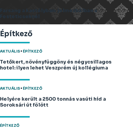
Farsang a kastélyban: jelmezbálban a
Festeticseknél
Építkező
AKTUÁLIS
ÉPÍTKEZŐ
Tetőkert, növényfüggöny és négycsillagos
hotel: ilyen lehet Veszprém új kollégiuma
AKTUÁLIS
ÉPÍTKEZŐ
Helyére került a 2500 tonnás vasúti híd a
Soroksári út fölött
ÉPÍTKEZŐ