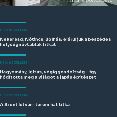
Hely&Szellem
HELY&SZELLEM
Nekeresd, Nőtincs, Bolhás: eláruljuk a beszédes
helységnévtáblák titkát
HELY&SZELLEM
Hagyomány, újítás, végiggondoltság – így
hódította meg a világot a japán építészet
HELY&SZELLEM
A Szent István-terem hat titka