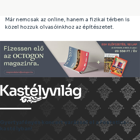
Már nemcsak az online, hanem a fizikai térben is
közel hozzuk olvasóinkhoz az építészetet.
Kastélyvilág
Gyertyafényes koncert varázsol el a Festetics-
kastélyban!