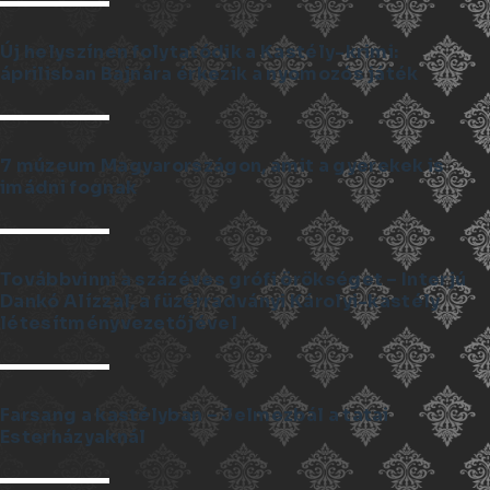
Új helyszínen folytatódik a Kastély-krimi:
áprilisban Bajnára érkezik a nyomozós játék
7 múzeum Magyarországon, amit a gyerekek is
imádni fognak
Továbbvinni a százéves grófi örökséget – Interjú
Dankó Alízzal, a füzérradványi Károlyi-kastély
létesítményvezetőjével
Farsang a kastélyban – Jelmezbál a tatai
Esterházyaknál