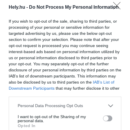
Tizenkilenc alagutas autópálya lesz
Hely.hu -
Do Not Process My Personal Information
Székelyföldön
AKTUÁLIS
If you wish to opt-out of the sale, sharing to third parties, or
2024. december 24.
processing of your personal or sensitive information for
targeted advertising by us, please use the below opt-out
section to confirm your selection. Please note that after your
opt-out request is processed you may continue seeing
interest-based ads based on personal information utilized by
Így támogatná a kormány a megfizethető
us or personal information disclosed to third parties prior to
lakhatást
your opt-out. You may separately opt-out of the further
disclosure of your personal information by third parties on the
AKTUÁLIS
2024. december 23.
IAB’s list of downstream participants. This information may
also be disclosed by us to third parties on the
IAB’s List of
Downstream Participants
that may further disclose it to other
third parties.
Személyiséget építő szeretet: a
Personal Data Processing Opt Outs
görögkatolikusok nyitottak új bölcsődét
Makón
I want to opt-out of the Sharing of my
personal data.
AKTUÁLIS
Opted In