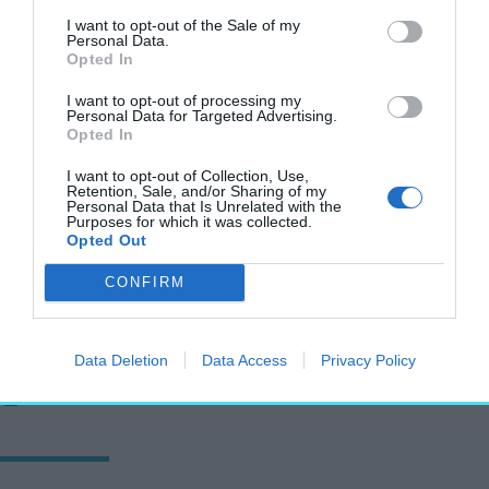
2024. december 22.
I want to opt-out of the Sale of my
Personal Data.
Opted In
I want to opt-out of processing my
Vedd észre, vidd filmre! – Építészet
Personal Data for Targeted Advertising.
kategóriában hirdet pályázatot a 12. Savaria
Opted In
Filmszemle
I want to opt-out of Collection, Use,
AKTUÁLIS
Retention, Sale, and/or Sharing of my
Personal Data that Is Unrelated with the
2024. december 22.
Purposes for which it was collected.
Opted Out
CONFIRM
Gyökeres átalakítás előtt áll az athéni
tengerpart
Data Deletion
Data Access
Privacy Policy
AKTUÁLIS
2024. december 22.