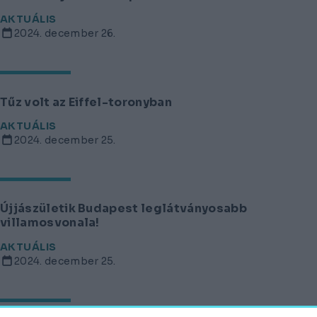
AKTUÁLIS
2024. december 26.
Tűz volt az Eiffel-toronyban
AKTUÁLIS
2024. december 25.
Újjászületik Budapest leglátványosabb
villamosvonala!
AKTUÁLIS
2024. december 25.