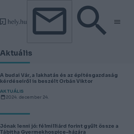
Tovább a tartalomhoz
Tovább a lábléchez
Aktuális
A budai Vár, a lakhatás és az építésgazdaság
kérdéseiről is beszélt Orbán Viktor
AKTUÁLIS
2024. december 24.
Jónak lenni jó: félmilliárd forint gyűlt össze a
Tábitha Gyermekhospice-házára