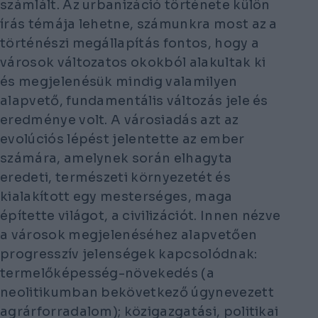
számlált. Az urbanizáció története külön
írás témája lehetne, számunkra most az a
történészi megállapítás fontos, hogy a
városok változatos okokból alakultak ki
és megjelenésük mindig valamilyen
alapvető, fundamentális változás jele és
eredménye volt. A városiadás azt az
evolúciós lépést jelentette az ember
számára, amelynek során elhagyta
eredeti, természeti környezetét és
kialakított egy mesterséges, maga
építette világot, a civilizációt. Innen nézve
a városok megjelenéséhez alapvetően
progresszív jelenségek kapcsolódnak:
termelőképesség-növekedés (a
neolitikumban bekövetkező úgynevezett
agrárforradalom); közigazgatási, politikai