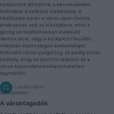
központok létrejötte; a kereskedelem
fejlődése; a vallások kialakulása. A
későbbiek során a város olyan fontos
értékeknek volt az inkubátora, mint a
görög városállamokban kialakuló
demokrácia, vagy a középkori feudális
világban viszonylagos szabadságot
biztosító városi polgárjog, az pedig szinte
közhely, hogy az ipari forradalom és a
város kapcsolata elválaszthatatlan
egymástól.
Ásatás Çatalhöyükben
Khanakademy
A várostagadók