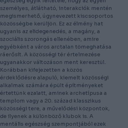
egészség egyik feltétele, hogy az egyén
személyes, átlátható, interakciók mentén
megismerhető, úgynevezett kiscsoportos
közösségbe kerüljön. Ez az élmény hat
ugyanis az elidegenedés, a magány, a
szociális szorongás ellenében, amire
egyébként a város arctalan tömeghatása
ráerősít. A közösségi tér értelmezése
ugyanakkor változáson ment keresztül.
Korábban kifejezetten a közös
érdeklődésre alapuló, kiemelt közösségi
alkalmak számára épült építményeket
értettünk ezalatt, aminek archetípusa a
templom vagy a 20. század klasszikus
közösségi tere, a művelődési központok,
de ilyenek a különböző klubok is. A
mentális egészség szempontjából ezek