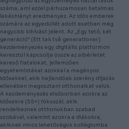
legnagyobb az egyszemélyes háztartások
száma, ami ezzel párhuzamosan hatalmas
lakáshiányt eredményez. Az idős emberek
számára az egyedüllét adott esetben még
nagyobb kihívást jelent. Az „Egy tető, két
generáció” (Ett tak två generationer)
kezdeményezés egy digitális platformon
keresztül kapcsolja össze az albérletet
kereső fiatalokat, jellemzően
egyetemistákat azokkal a magányos
idősekkel, akik hajlandóak szerény díjazás
ellenében megosztani otthonaikat velük.
A kezdeményezés elsősorban azokra az
idősekre (55+) fókuszál, akik
rendelkeznek otthonukban szabad
szobával, valamint azokra a diákokra,
akiknek nincs lehetőségük kollégiumba