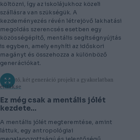
költözni, így az iskolájukhoz közeli
szállásra van szükségük. A
kezdeményezés révén létrejövő lakhatási
megoldás szerencsés esetben egy
közösségépítő, mentális segítségnyújtás
is egyben, amely enyhíti az időskori
magányt és összehozza a különböző
generációkat.
Egy tető, két generáció projekt a gyakorlatban
etttak.se
Ez még csak a mentális jólét
kezdete…
A mentális jólét megteremtése, amint
láttuk, egy antropológiai
megalapozottságú és jelentőségű