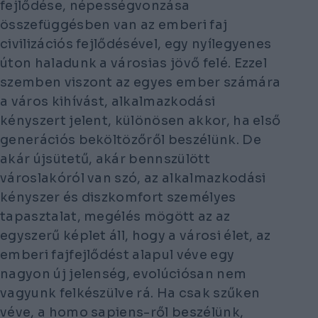
fejlődése, népességvonzása
összefüggésben van az emberi faj
civilizációs fejlődésével, egy nyílegyenes
úton haladunk a városias jövő felé. Ezzel
szemben viszont az egyes ember számára
a város kihívást, alkalmazkodási
kényszert jelent, különösen akkor, ha első
generációs beköltözőről beszélünk. De
akár újsütetű, akár bennszülött
városlakóról van szó, az alkalmazkodási
kényszer és diszkomfort személyes
tapasztalat, megélés mögött az az
egyszerű képlet áll, hogy a városi élet, az
emberi fajfejlődést alapul véve egy
nagyon új jelenség, evolúciósan nem
vagyunk felkészülve rá. Ha csak szűken
véve, a homo sapiens-ről beszélünk,