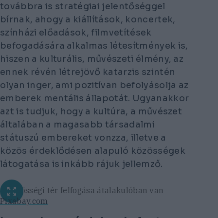
továbbra is stratégiai jelentőséggel
bírnak, ahogy a kiállítások, koncertek,
színházi előadások, filmvetítések
befogadására alkalmas létesítmények is,
hiszen a kulturális, művészeti élmény, az
ennek révén létrejövő katarzis szintén
olyan inger, ami pozitívan befolyásolja az
emberek mentális állapotát. Ugyanakkor
azt is tudjuk, hogy a kultúra, a művészet
általában a magasabb társadalmi
státuszú embereket vonzza, illetve a
közös érdeklődésen alapuló közösségek
látogatása is inkább rájuk jellemző.
A közösségi tér felfogása átalakulóban van
Pixabay.com