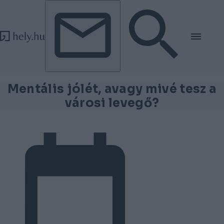
Tovább a tartalomhoz
Tovább a lábléchez
Mentális jólét, avagy mivé tesz a
városi levegő?