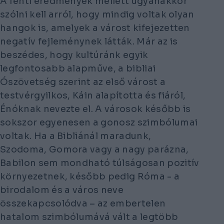
A fenti eredmények mellett ugyanakkor
szólni kell arról, hogy mindig voltak olyan
hangok is, amelyek a várost kifejezetten
negatív fejleménynek látták. Már az is
beszédes, hogy kultúránk egyik
legfontosabb alapműve, a bibliai
Ószövetség szerint az első várost a
testvérgyilkos, Káin alapította és fiáról,
Énóknak nevezte el. A városok később is
sokszor egyenesen a gonosz szimbólumai
voltak. Ha a Bibliánál maradunk,
Szodoma, Gomora vagy a nagy parázna,
Babilon sem mondható túlságosan pozitív
környezetnek, később pedig Róma - a
birodalom és a város neve
összekapcsolódva – az embertelen
hatalom szimbólumává vált a legtöbb