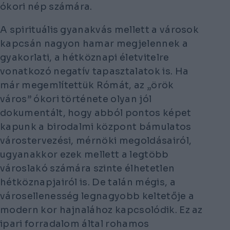
ókori nép számára.
A spirituális gyanakvás mellett a városok
kapcsán nagyon hamar megjelennek a
gyakorlati, a hétköznapi életvitelre
vonatkozó negatív tapasztalatok is. Ha
már megemlítettük Rómát, az „örök
város” ókori története olyan jól
dokumentált, hogy abból pontos képet
kapunk a birodalmi központ bámulatos
várostervezési, mérnöki megoldásairól,
ugyanakkor ezek mellett a legtöbb
városlakó számára szinte élhetetlen
hétköznapjairól is. De talán mégis, a
városellenesség legnagyobb keltetője a
modern kor hajnalához kapcsolódik. Ez az
ipari forradalom által rohamos