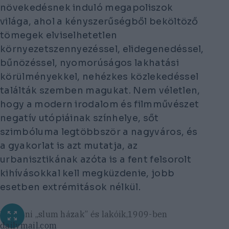
növekedésnek induló megapoliszok
világa, ahol a kényszerűségből beköltöző
tömegek elviselhetetlen
környezetszennyezéssel, elidegenedéssel,
bűnözéssel, nyomorúságos lakhatási
körülményekkel, nehézkes közlekedéssel
találták szemben magukat. Nem véletlen,
hogy a modern irodalom és filmművészet
negatív utópiáinak színhelye, sőt
szimbóluma legtöbbször a nagyváros, és
a gyakorlat is azt mutatja, az
urbanisztikának azóta is a fent felsorolt
kihívásokkal kell megküzdenie, jobb
esetben extrémitások nélkül.
Londoni „slum házak” és lakóik,1909-ben
dailymail.com