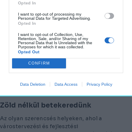
Opted In
fenti hatásoknál is rombolóbb
következményekkel jár a zöldterületek és
I want to opt-out of processing my
Personal Data for Targeted Advertising.
a természetes anyagok hiánya. A negatív
Opted In
hatások persze jelentősen eltérhetnek
I want to opt-out of Collection, Use,
egyéni tényezők, mint például a genetikai
Retention, Sale, and/or Sharing of my
Personal Data that Is Unrelated with the
hajlam, a társadalmi-gazdasági státusz és
Purposes for which it was collected.
a városban működő szociális támogató
Opted Out
hálózatok erőssége alapján. Ezen kívül
CONFIRM
természetesen nem mindegy, hogy az
adott város milyen gazdasági, társadalmi
potenciállal bír, melyik országban vagy
Data Deletion
Data Access
Privacy Policy
régióban fekszik.
Zöld nélkül betekeredünk
Az olyan szerencsés helyeken, ahol a
várostervezési és fejlesztési