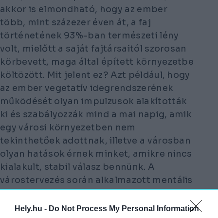
akkor is elmondható, hogy az ember
több, mint százezer éven át, a faj
történetének 93%-ban természeti lény
volt, mielőtt a saját fajtársaitól szorosan
körbevett, maga által épített környezetbe
költözött. Mit jelent ez? Azt például, hogy
az ember vegetatív idegrendszerének
működését olyan impulzusok alakították
ki és szabályozzák mind a mai napig, amik
egy városi környezetben nem
tekinthetőek adottnak, illetve a városban
olyan hatások érnek minket, amikre nincs
kialakult, stabil válasz bennünk. A
várostervezés során alkalmazott mentális
jólét ezért nagyon izgalmas terület, mert
tulajdonképpen egy evolúciós
Hely.hu -
Do Not Process My Personal Information