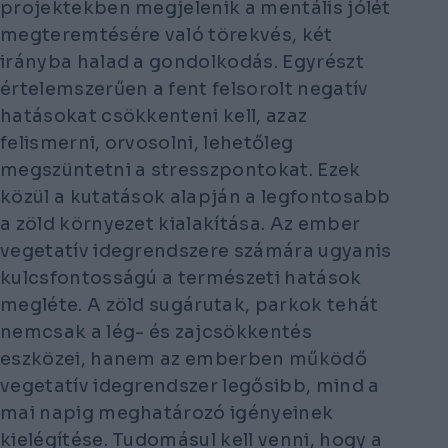
projektekben megjelenik a mentális jólét
megteremtésére való törekvés, két
irányba halad a gondolkodás. Egyrészt
értelemszerűen a fent felsorolt negatív
hatásokat csökkenteni kell, azaz
felismerni, orvosolni, lehetőleg
megszüntetni a stresszpontokat. Ezek
közül a kutatások alapján a legfontosabb
a zöld környezet kialakítása. Az ember
vegetatív idegrendszere számára ugyanis
kulcsfontosságú a természeti hatások
megléte. A zöld sugárutak, parkok tehát
nemcsak a lég- és zajcsökkentés
eszközei, hanem az emberben működő
vegetatív idegrendszer legősibb, mind a
mai napig meghatározó igényeinek
kielégítése. Tudomásul kell venni, hogy a