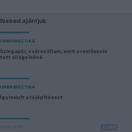
Neked ajánljuk
URBANISZTIKA
Szingapúr, a városállam, amit a reziliencia
tett világelsővé
URBANISZTIKA
Így indult a tájépítészet
SOROZAT
5 cikk