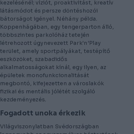
kezelésénél; víziót, proaktivitást, kreatív
látásmódot és persze döntéshozói
bátorságot igényel. Néhány példa.
Koppenhágában, egy tengerparton álló,
többszintes parkolóház tetején
létrehozott úgynevezett Park’n’Play
terület, amely sportpályákat, testépítő
eszközöket, szabadidős
alkalmatosságokat kínál, egy ilyen, az
épületek monofunkcionalitását
megbontó, kifejezetten a városlakók
fizikai és mentális jólétét szolgáló
kezdeményezés.
Fogadott unoka érkezik
Világviszonylatban Svédországban