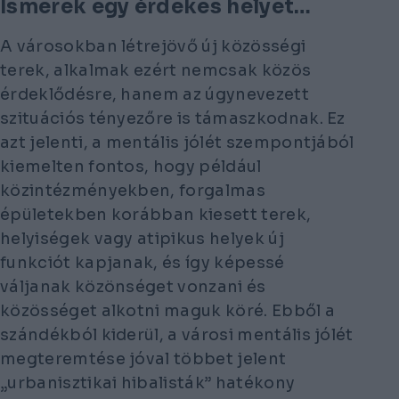
Ismerek egy érdekes helyet…
A városokban létrejövő új közösségi
terek, alkalmak ezért nemcsak közös
érdeklődésre, hanem az úgynevezett
szituációs tényezőre is támaszkodnak. Ez
azt jelenti, a mentális jólét szempontjából
kiemelten fontos, hogy például
közintézményekben, forgalmas
épületekben korábban kiesett terek,
helyiségek vagy atipikus helyek új
funkciót kapjanak, és így képessé
váljanak közönséget vonzani és
közösséget alkotni maguk köré. Ebből a
szándékból kiderül, a városi mentális jólét
megteremtése jóval többet jelent
„urbanisztikai hibalisták” hatékony