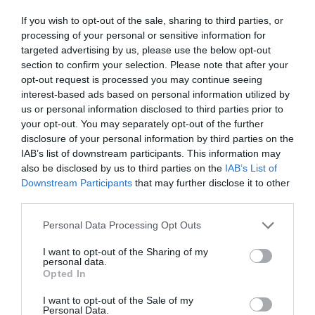
támogatótevékenységként is felfogható.
If you wish to opt-out of the sale, sharing to third parties, or
processing of your personal or sensitive information for
A városban nem könnyű
targeted advertising by us, please use the below opt-out
Pixabay.com
section to confirm your selection. Please note that after your
opt-out request is processed you may continue seeing
Mihez kell a mentális egészség?
interest-based ads based on personal information utilized by
us or personal information disclosed to third parties prior to
A városi élet leggyakoribb negatív
your opt-out. You may separately opt-out of the further
velejárója a zaj- és légszennyezés, a
disclosure of your personal information by third parties on the
látványos társadalmi egyenlőtlenségek
IAB’s list of downstream participants. This information may
also be disclosed by us to third parties on the
IAB’s List of
folyamatos jelenléte, az alacsony
Downstream Participants
that may further disclose it to other
minőségű lakhatás, az elszigeteltség
third parties.
érzése, a magas népsűrűség, a hosszú
Personal Data Processing Opt Outs
utazási idő okozta kiesettség érzés, a
magas megélhetési költségekből fakadó
I want to opt-out of the Sharing of my
personal data.
kihívások. A városok gyors, néha kaotikus
Opted In
működése stresszt és szorongást is
I want to opt-out of the Sale of my
okozhat. Elgondolkodtató azonban, hogy
Personal Data.