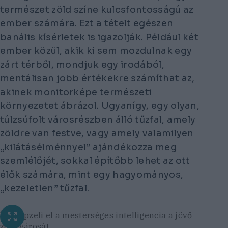
természet zöld színe kulcsfontosságú az
ember számára. Ezt a tételt egészen
banális kísérletek is igazolják. Például két
ember közül, akik ki sem mozdulnak egy
zárt térből, mondjuk egy irodából,
mentálisan jobb értékekre számíthat az,
akinek monitorképe természeti
környezetet ábrázol. Ugyanígy, egy olyan,
túlzsúfolt városrészben álló tűzfal, amely
zöldre van festve, vagy amely valamilyen
„kilátásélménnyel” ajándékozza meg
szemlélőjét, sokkal építőbb lehet az ott
élők számára, mint egy hagyományos,
„kezeletlen” tűzfal.
Így képzeli el a mesterséges intelligencia a jövő
zöld városát