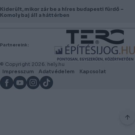
Kiderült, mikor zár be a híres budapesti fürdő –
Komoly baj áll a háttérben
Lábléc
Partnereink:
© Copyright 2026. hely.hu
Lábléc
Impresszum
Adatvédelem
Kapcsolat
menü
Facebook
YouTube
Instagram
TikTok