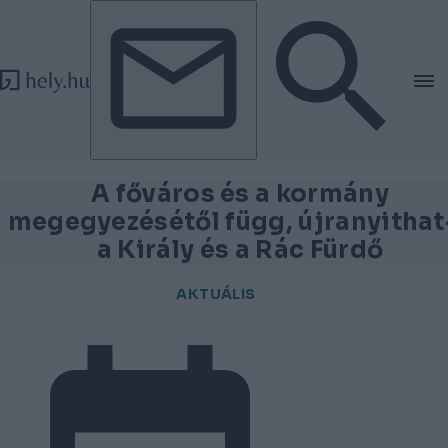
Tovább a tartalomhoz
Tovább a lábléchez
A főváros és a kormány
megegyezésétől függ, újranyithat
a Király és a Rác Fürdő
AKTUÁLIS