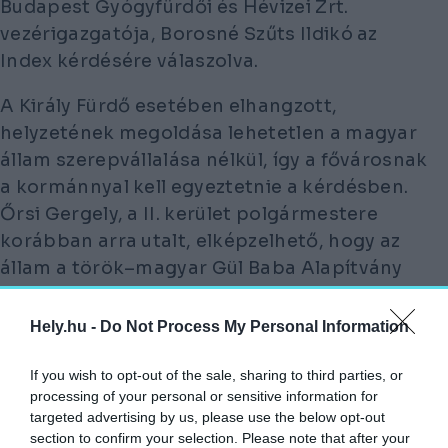
Budapest Gyógyfürdői és Hévizei Zrt.
vezérigazgatója, Borosné Szűts Ildikó az
Index kérdésére válaszolva.
A Király Fürdő esetében elhangzott,
helyzetének megoldása lehetetlen a magyar
állam szerepvállalása nélkül, így a fővárosnak
a kormánnyal kell egyeztetnie a kérdésben.
Őrsi Gergely, a II. kerület polgármestere
korábban arra utalt, elképzelhető, hogy az
állam a török–magyar Gül Baba Alapítvány
segítségével teremtheti elő a felújításhoz
szükséges 4,5 milliárd forintot.
Hely.hu -
Do Not Process My Personal Information
Négy és fél milliárd forintba kerülhet majd a
If you wish to opt-out of the sale, sharing to third parties, or
processing of your personal or sensitive information for
Király Fürdő felújítása
targeted advertising by us, please use the below opt-out
Fotó:
Faludi Imre | MTI
section to confirm your selection. Please note that after your