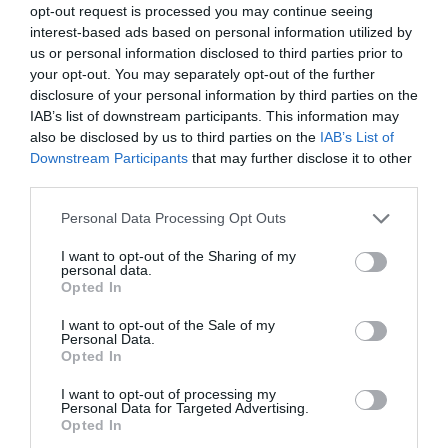
opt-out request is processed you may continue seeing
A Rác Fürdő helyzete valamivel
interest-based ads based on personal information utilized by
előrehaladottabb állapotban van: Borosné
us or personal information disclosed to third parties prior to
közölte, hogy a közbeszerzési eljárást már
your opt-out. You may separately opt-out of the further
elindították,
disclosure of your personal information by third parties on the
IAB’s list of downstream participants. This information may
also be disclosed by us to third parties on the
IAB’s List of
DE A FELÚJÍTÁSHOZ – KORMÁNYZATI
Downstream Participants
that may further disclose it to other
HOZZÁJÁRULÁSSAL – HITELT KELL MAJD
third parties.
FELVENNIE BUDAPESTNEK.
Personal Data Processing Opt Outs
A sajtótájékoztatón a hazai fürdőzés jövője is
I want to opt-out of the Sharing of my
szóba került, amellyel kapcsolatban Végh
personal data.
Opted In
Andor, a Magyar Fürdőszövetség elnöke
elmondta: „Egy idősödő társadalomban
I want to opt-out of the Sale of my
Personal Data.
egyre nagyobb hangsúlyt kap az
Opted In
életminőség, a mozgásképesség megőrzése
I want to opt-out of processing my
és a betegségek megelőzése, ezekben a
Personal Data for Targeted Advertising.
Opted In
gyógyfürdők megkerülhetetlenek lesznek. A