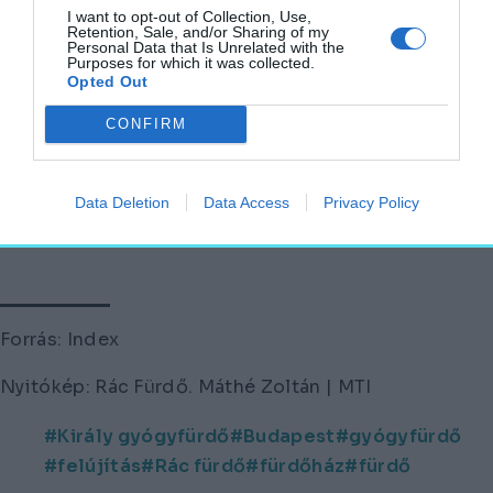
turisztikai szolgáltatás mellett előtérbe
I want to opt-out of Collection, Use,
Retention, Sale, and/or Sharing of my
kerülhet a gyógyvíz, a balneoterápia is”.
Personal Data that Is Unrelated with the
Purposes for which it was collected.
Opted Out
Az Index beszámolója szerint az elnökség azt
is hozzátette, a minőségi fejlesztések
CONFIRM
megindításához és az alkalmazottak
béremeléséhez a napi fürdőjegy 27
Data Deletion
Data Access
Privacy Policy
százalékos áfájának csökkentése szükséges,
de készek együttműködni a kormánnyal.
Forrás: Index
Nyitókép: Rác Fürdő. Máthé Zoltán | MTI
Király gyógyfürdő
Budapest
gyógyfürdő
felújítás
Rác fürdő
fürdőház
fürdő