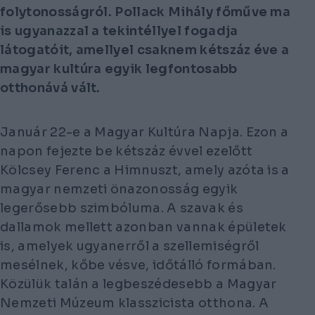
folytonosságról. Pollack Mihály főműve ma
is ugyanazzal a tekintéllyel fogadja
látogatóit, amellyel csaknem kétszáz éve a
magyar kultúra egyik legfontosabb
otthonává vált.
Január 22-e a Magyar Kultúra Napja. Ezon a
napon fejezte be kétszáz évvel ezelőtt
Kölcsey Ferenc a
Himnuszt
, amely azóta is a
magyar nemzeti önazonosság egyik
legerősebb szimbóluma. A szavak és
dallamok mellett azonban vannak épületek
is, amelyek ugyanerről a szellemiségről
mesélnek, kőbe vésve, időtálló formában.
Közülük talán a legbeszédesebb a Magyar
Nemzeti Múzeum klasszicista otthona. A