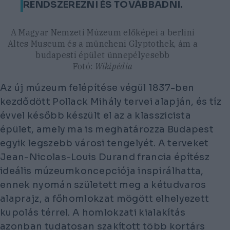
RENDSZEREZNI ÉS TOVÁBBADNI.
A Magyar Nemzeti Múzeum előképei a berlini
Altes Museum és a müncheni Glyptothek, ám a
budapesti épület ünnepélyesebb
Fotó:
Wikipédia
Az új múzeum felépítése végül 1837-ben
kezdődött Pollack Mihály tervei alapján, és tíz
évvel később készült el az a klasszicista
épület, amely ma is meghatározza Budapest
egyik legszebb városi tengelyét. A terveket
Jean-Nicolas-Louis Durand francia építész
ideális múzeumkoncepciója inspirálhatta,
ennek nyomán született meg a kétudvaros
alaprajz, a főhomlokzat mögött elhelyezett
kupolás térrel. A homlokzati kialakítás
azonban tudatosan szakított több kortárs