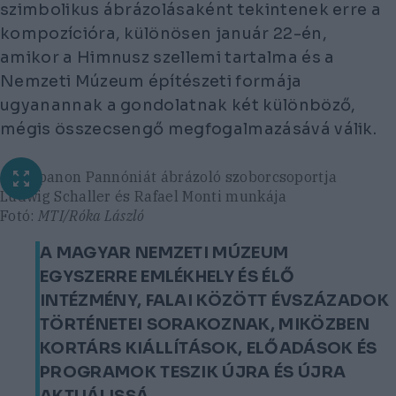
szimbolikus ábrázolásaként tekintenek erre a
kompozícióra, különösen január 22-én,
amikor a Himnusz szellemi tartalma és a
Nemzeti Múzeum építészeti formája
ugyanannak a gondolatnak két különböző,
mégis összecsengő megfogalmazásává válik.
A timpanon Pannóniát ábrázoló szoborcsoportja
Ludwig Schaller és Rafael Monti munkája
Fotó:
MTI/Róka László
A MAGYAR NEMZETI MÚZEUM
EGYSZERRE EMLÉKHELY ÉS ÉLŐ
INTÉZMÉNY, FALAI KÖZÖTT ÉVSZÁZADOK
TÖRTÉNETEI SORAKOZNAK, MIKÖZBEN
KORTÁRS KIÁLLÍTÁSOK, ELŐADÁSOK ÉS
PROGRAMOK TESZIK ÚJRA ÉS ÚJRA
AKTUÁLISSÁ.