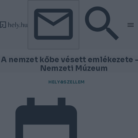
Tovább a tartalomhoz
Tovább a lábléchez
A nemzet kőbe vésett emlékezete 
Nemzeti Múzeum
HELY&SZELLEM