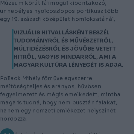
Múzeum körút fái mögül kibontakozó,
ünnepélyes nyolcoszlopos portikusz több
egy 19. századi középület homlokzatánál,
VIZUÁLIS HITVALLÁSKÉNT BESZÉL
TUDOMÁNYRÓL ÉS MŰVÉSZETRŐL,
MÚLTIDÉZÉSRŐL ÉS JÖVŐBE VETETT
HITRŐL, VAGYIS MINDARRÓL, AMI A
MAGYAR KULTÚRA LÉNYEGÉT IS ADJA.
Pollack Mihály főműve egyszerre
méltóságteljes és arányos, hűvösen
fegyelmezett és mégis emelkedett, mintha
maga is tudná, hogy nem pusztán falakat,
hanem egy nemzeti emlékezet helyszínét
hordozza.