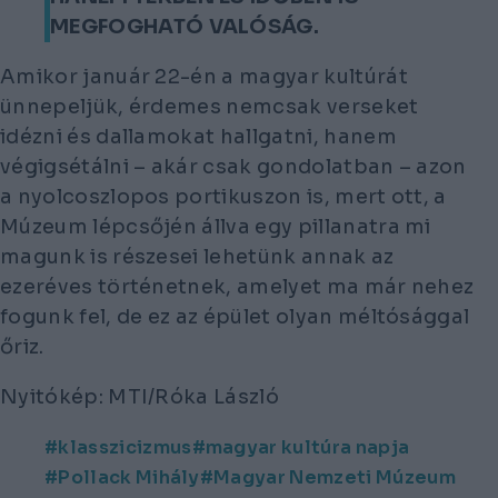
MEGFOGHATÓ VALÓSÁG.
Amikor január 22-én a magyar kultúrát
ünnepeljük, érdemes nemcsak verseket
idézni és dallamokat hallgatni, hanem
végigsétálni – akár csak gondolatban – azon
a nyolcoszlopos portikuszon is, mert ott, a
Múzeum lépcsőjén állva egy pillanatra mi
magunk is részesei lehetünk annak az
ezeréves történetnek, amelyet ma már nehez
fogunk fel, de ez az épület olyan méltósággal
őriz.
Nyitókép: MTI/Róka László
klasszicizmus
magyar kultúra napja
Pollack Mihály
Magyar Nemzeti Múzeum