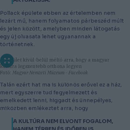
Pollack épülete ebben az értelemben nem
lezárt mű, hanem folyamatos párbeszéd múlt
és jelen között, amelyben minden látogatás
egy új olvasata lehet ugyanannak a
történetnek.
Az épület kívül-belül méltó arra, hogy a magyar
kultúra legszentebb otthona legyen
Fotó:
Magyar Nemzeti Múzeum - Facebook
Talán ezért hat ma is különös erővel ez a ház,
mert egyszerre tud fegyelmezett és
emelkedett lenni, higgadt és ünnepélyes,
miközben emlékeztet arra, hogy
A KULTÚRA NEM ELVONT FOGALOM,
HANEM TÉRBEN ÉS IDŐBEN IS