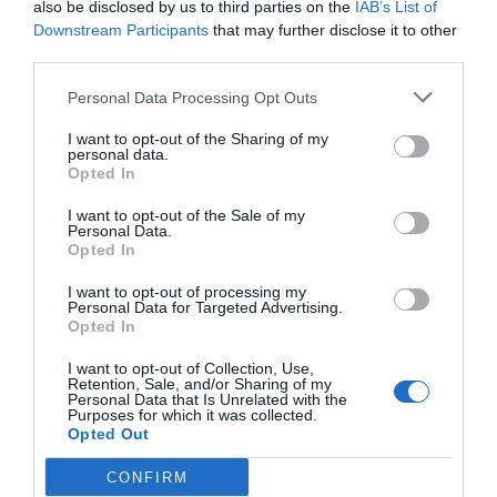
also be disclosed by us to third parties on the
IAB’s List of
lépcsőházon át az emeleti kerek termen
Downstream Participants
that may further disclose it to other
third parties.
keresztül vezet az út a felülvilágítós
díszterembe,
Personal Data Processing Opt Outs
EGYFAJTA ÉPÍTÉSZETI DRAMATURGIÁT
I want to opt-out of the Sharing of my
personal data.
RAJZOLVA FEL, AMELY FOKOZATOSAN
Opted In
EMEL ÁT A HÉTKÖZNAPIBÓL AZ
I want to opt-out of the Sale of my
ÜNNEPIBE.
Personal Data.
Opted In
Az oszloprendek változatossága tudatos
I want to opt-out of processing my
utalás az európai kultúra nagy korszakaira, a
Personal Data for Targeted Advertising.
Opted In
Pantheon római monumentalitásától az
athéni Lüszikrátész-emlékmű finom
I want to opt-out of Collection, Use,
Retention, Sale, and/or Sharing of my
eleganciájáig, mintha az épület maga is
Personal Data that Is Unrelated with the
Purposes for which it was collected.
párbeszédet folytatna a kontinens építészeti
Opted Out
örökségével.
CONFIRM