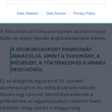
Az elegáns belsőt Lotz Károly és Than Mór freskói
díszítik
Data Deletion
Data Access
Privacy Policy
Fotó:
Wikipédia/Thaler Tamás és Magyar Nemzeti
Múzeum - Facebook
A főhomlokzat timpanonjának domborműve
talán az egész épület legbeszédesebb eleme:
A SZOBORCSOPORT PANNÓNIÁT
ÁBRÁZOLJA, AMINT A TUDOMÁNY, A
MŰVÉSZET, A TÖRTÉNELEM ÉS A HÍRNÉV
VESZI KÖRÜL.
Ez az allegória egyszerre 19. századi
eszmeprogram és máig érvényes üzenet,
hiszen egy nemzet identitása ezeknek a
pilléreknek az egyensúlyából születik. Nem
véletlen, hogy sokan a magyarság