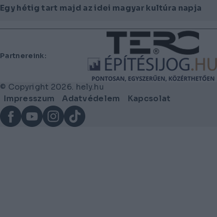
Egy hétig tart majd az idei magyar kultúra napja
Lábléc
Partnereink:
© Copyright 2026. hely.hu
Lábléc
Impresszum
Adatvédelem
Kapcsolat
menü
Facebook
YouTube
Instagram
TikTok