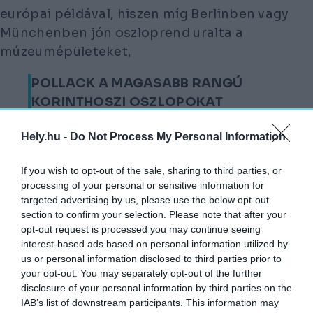
európai példával, hiszen míg Berlinben vagy
Münchenben jón oszloprend uralta a
múzeumépületeket,
POLLACK A MAGASABB RANGÚ
KORINTHOSZI OSZLOPOKAT
VÁLASZTOTTA, EZZEL IS HANGSÚLYOZVA
Hely.hu -
Do Not Process My Personal Information
AZ INTÉZMÉNY REPREZENTATÍV, NEMZETI
JELENTŐSÉGÉT.
If you wish to opt-out of the sale, sharing to third parties, or
processing of your personal or sensitive information for
Az épület mind tömegalakítását, mind
targeted advertising by us, please use the below opt-out
részletképzését tekintve fennséges
section to confirm your selection. Please note that after your
Fotó:
MTI/Lapis Renáta és Róka László
opt-out request is processed you may continue seeing
interest-based ads based on personal information utilized by
A belső térsor Pollack téralakító
us or personal information disclosed to third parties prior to
képességének egyik csúcspontja, hiszen a
your opt-out. You may separately opt-out of the further
disclosure of your personal information by third parties on the
portikusz alatti előcsarnoktól a földszinti
IAB’s list of downstream participants. This information may
kupolás csarnokon és az oszlopos