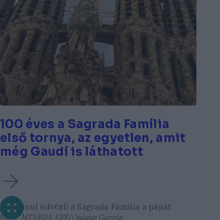
100 éves a Sagrada Família
első tornya, az egyetlen, amit
még Gaudí is láthatott
Katalánul üdvözli a Sagrada Família a pápát
Fotó:
MTI/EPA-EFE/Quique García