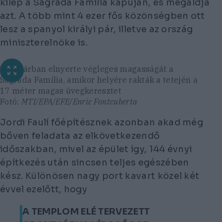
kilép a Sagrada Família kapuján, és megáldja
azt. A több mint 4 ezer fős közönségben ott
lesz a spanyol királyi pár, illetve az ország
miniszterelnöke is.
Februárban elnyerte végleges magasságát a
Sagrada Família, amikor helyére rakták a tetején a
17 méter magas üvegkeresztet
Fotó:
MTI/EPA/EFE/Enric Fontcuberta
Jordi Faulí főépítésznek azonban akad még
bőven feladata az elkövetkezendő
időszakban, mivel az épület így, 144 évnyi
építkezés után sincsen teljes egészében
kész. Különösen nagy port kavart közel két
évvel ezelőtt, hogy
A TEMPLOM ELÉ TERVEZETT