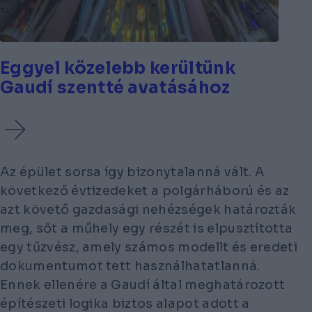
Eggyel közelebb kerültünk
Gaudí szentté avatásához
Az épület sorsa így bizonytalanná vált. A
következő évtizedeket a polgárháború és az
azt követő gazdasági nehézségek határozták
meg, sőt a műhely egy részét is elpusztította
egy tűzvész, amely számos modellt és eredeti
dokumentumot tett használhatatlanná.
Ennek ellenére a Gaudí által meghatározott
építészeti logika biztos alapot adott a