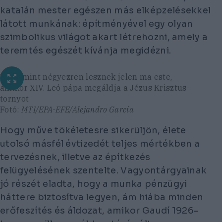
katalán mester egészen más elképzelésekkel
látott munkának: építményével egy olyan
szimbolikus világot akart létrehozni, amely a
teremtés egészét kívánja megidézni.
Több mint négyezren lesznek jelen ma este,
amikor XIV. Leó pápa megáldja a Jézus Krisztus-
tornyot
Fotó:
MTI/EPA-EFE/Alejandro García
Hogy műve tökéletesre sikerüljön, élete
utolsó másfél évtizedét teljes mértékben a
tervezésnek, illetve az építkezés
felügyelésének szentelte. Vagyontárgyainak
jó részét eladta, hogy a munka pénzügyi
háttere biztosítva legyen, ám hiába minden
erőfeszítés és áldozat, amikor Gaudí 1926-