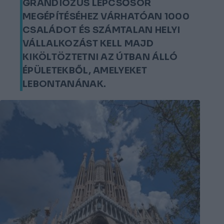
GRANDIÓZUS LÉPCSŐSOR
MEGÉPÍTÉSÉHEZ VÁRHATÓAN 1000
CSALÁDOT ÉS SZÁMTALAN HELYI
VÁLLALKOZÁST KELL MAJD
KIKÖLTÖZTETNI AZ ÚTBAN ÁLLÓ
ÉPÜLETEKBŐL, AMELYEKET
LEBONTANÁNAK.