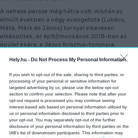
A neheze persze még hátra volt: miután az
elmúlt években a négy evangelista (Lukács,
Máté, Márk és János) tornyai sikeresen
elkészültek, az építőmunkások 2018-ban az
épület ékére, a Jézus Krisztus-toronyra
fordíthatták figyelmüket, ami a maga 172,5
Hely.hu -
Do Not Process My Personal Information
méteres magasságával a Sagrada Família
legmagasabbja. Ez év februárjában végre
If you wish to opt-out of the sale, sharing to third parties, or
bekövetkezett az, amire Gaudínak még egy
processing of your personal or sensitive information for
évszázadot kellett volna várnia:
targeted advertising by us, please use the below opt-out
section to confirm your selection. Please note that after your
ALKOTÁSA ELNYERTE VÉGSŐ
opt-out request is processed you may continue seeing
interest-based ads based on personal information utilized by
MAGASSÁGÁT, EZZEL A VILÁG
us or personal information disclosed to third parties prior to
LEGMAGASABB TEMPLOMA LETT, ÉS
your opt-out. You may separately opt-out of the further
SZINTE MÁR TELJESEN ÚGY NÉZ KI, MINT
disclosure of your personal information by third parties on the
AHOGYAN AZT Ő IS MEGÁLMODTA.
IAB’s list of downstream participants. This information may