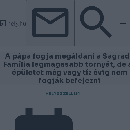
Tovább a tartalomhoz
Tovább a lábléchez
A pápa fogja megáldani a Sagra
Família legmagasabb tornyát, de 
épületet még vagy tíz évig nem
fogják befejezni
HELY&SZELLEM