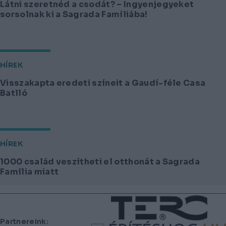
Látni szeretnéd a csodát? – Ingyenjegyeket
sorsolnak ki a Sagrada Famíliába!
HÍREK
Visszakapta eredeti színeit a Gaudí-féle Casa
Batlló
HÍREK
1000 család veszítheti el otthonát a Sagrada
Família miatt
Lábléc
Partnereink: