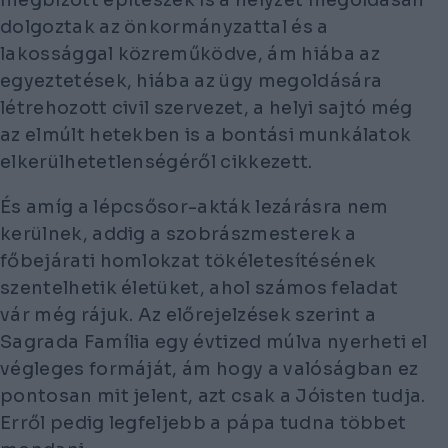
dolgoztak az önkormányzattal és a
lakossággal közreműködve, ám hiába az
egyeztetések, hiába az ügy megoldására
létrehozott civil szervezet, a helyi sajtó még
az elmúlt hetekben is a bontási munkálatok
elkerülhetetlenségéről cikkezett.
És amíg a lépcsősor-akták lezárásra nem
kerülnek, addig a szobrászmesterek a
főbejárati homlokzat tökéletesítésének
szentelhetik életüket, ahol számos feladat
vár még rájuk. Az előrejelzések szerint a
Sagrada Família egy évtized múlva nyerheti el
végleges formáját, ám hogy a valóságban ez
pontosan mit jelent, azt csak a Jóisten tudja.
Erről pedig legfeljebb a pápa tudna többet