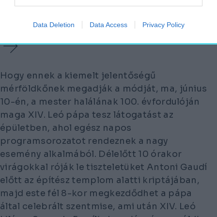
Mostantól a Sagrada Família a
világ legmagasabb temploma
Data Deletion
Data Access
Privacy Policy
Hogy ennek a kiemelt jelentőségű
mérföldkőnek megadják a módját, ma, június
10-én, a mester halálának 100. évfordulóján
maga XIV. Leó pápa tesz látogatást az
épületben, ahol egész napos
programsorozatot rendeznek a nagy
esemény alkalmából. Délelőtt 10 órakor
virágokkal róják le tiszteletüket Antoni Gaudí
előtt az építész templom alatti kriptájában,
majd este fél 8-kor megkezdődhet a pápa
által celebrált szentmise, ami után XIV. Leó