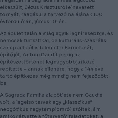
megáldani a Sagrada Família legutóbb
elkészült, Jézus Krisztusról elnevezett
tornyát, ráadásul a tervező halálának 100.
évfordulóján, június 10-én.
Az épület talán a világ egyik leghíresebbje, és
nemcsak turisztikai, de kulturális-szakrális
szempontból is felemelte Barcelonát,
építőjét, Antoni Gaudít pedig az
építészettörténet legnagyobbjai közé
repítette – annak ellenére, hogy a 144 éve
tartó építkezés még mindig nem fejeződött
be.
A Sagrada Família alapötlete nem Gaudíé
volt, a legelső tervek egy „klasszikus”
neogótikus nagytemplomról szóltak, ám
amikor átvette a főtervezői feladatokat, a