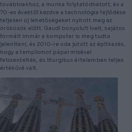
továbbiakhoz, a munka folytatódhatott, és a
70-es évektől kezdve a technológia fejlődése
teljesen új lehetőségeket nyitott meg az
örökösök előtt. Gaudí bonyolult íveit, sajátos
formáit immár a komputer is meg tudta
jeleníteni, és 2010-re oda jutott az építkezés,
hogy a templomot pápai misével
felszentelték, és liturgikus értelemben teljes
értékűvé vált.