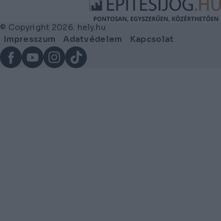
© Copyright 2026. hely.hu
Lábléc
Impresszum
Adatvédelem
Kapcsolat
menü
Facebook
YouTube
Instagram
TikTok