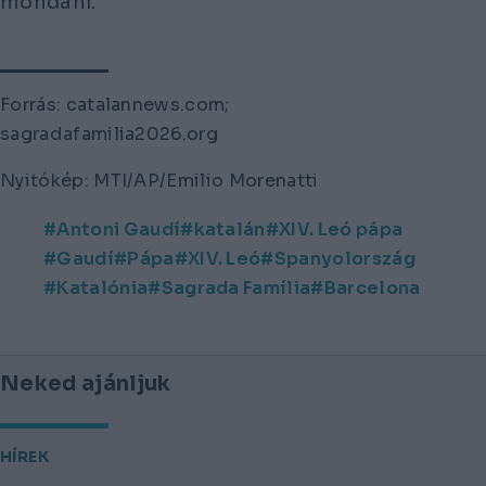
mondani.
Forrás: catalannews.com;
sagradafamilia2026.org
Nyitókép: MTI/AP/Emilio Morenatti
Antoni Gaudí
katalán
XIV. Leó pápa
Gaudí
Pápa
XIV. Leó
Spanyolország
Katalónia
Sagrada Família
Barcelona
Neked ajánljuk
HÍREK