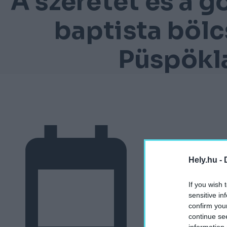
A szeretet és a 
baptista bölc
Püspökl
Hely.hu -
If you wish 
sensitive in
confirm you
continue se
information 