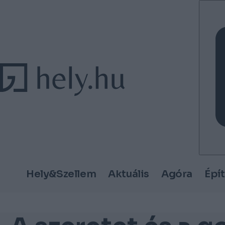
Tovább a tartalomhoz
Tovább a lábléchez
Hely&Szellem
Aktuális
Agóra
Épí