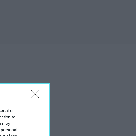
sonal or
ection to
ou may
 personal
out of the