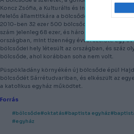
A bölcsőde a szeretet, a gondoskodás és a biz
Koncz Zsófia, a Kulturális és Innovációs Minisz
felelős államtitkára a bölcsőde átadóünnepség
2010-ben 32 ezer 500 bölcsődei férőhely volt a
szám jelenleg 68 ezer, és három és félszer anny
országban, mint tizennégy évvel ezelőtt. Egy év 
bölcsődei hely létesült az országban, és száz oly
bölcsőde, ahol korábban soha nem volt.
Püspökladány környékén új bölcsőde épül Hajd
bölcsődét Sárrétudvariban, és elkészült az egye
a katolikus egyház működtet.
Forrás
bölcsőde
oktatás
baptista egyház
baptist
egyház