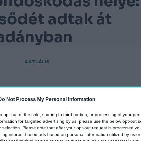
gondoskodás helye:
sődét adtak át
adányban
AKTUÁLIS
Do Not Process My Personal Information
to opt-out of the sale, sharing to third parties, or processing of your per
hely.hu
formation for targeted advertising by us, please use the below opt-out s
r selection. Please note that after your opt-out request is processed y
eing interest-based ads based on personal information utilized by us or
disclosed to third parties prior to your opt-out. You may separately opt-