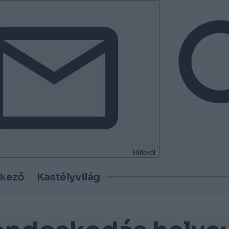
Hírlevél
tkező
Kastélyvilág