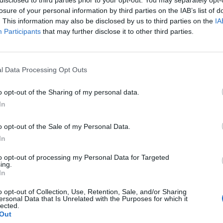
losure of your personal information by third parties on the IAB’s list of
. This information may also be disclosed by us to third parties on the
IA
Participants
that may further disclose it to other third parties.
5.
et a baptisták fognak
l Data Processing Opt Outs
o opt-out of the Sharing of my personal data.
In
d forintos, vissza nem
kre. Ebből
o opt-out of the Sale of my Personal Data.
k bölcsődéket,
In
to opt-out of processing my Personal Data for Targeted
ing.
k létre 360 millió
In
iegészítő helyiségeket
o opt-out of Collection, Use, Retention, Sale, and/or Sharing
ersonal Data that Is Unrelated with the Purposes for which it
lected.
Out