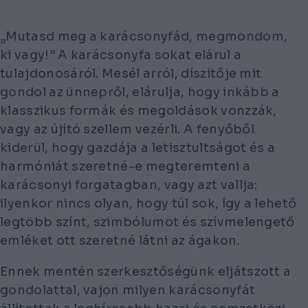
„Mutasd meg a karácsonyfád, megmondom,
ki vagy!” A karácsonyfa sokat elárul a
tulajdonosáról. Mesél arról, díszítője mit
gondol az ünnepről, elárulja, hogy inkább a
klasszikus formák és megoldások vonzzák,
vagy az újító szellem vezérli. A fenyőből
kiderül, hogy gazdája a letisztultságot és a
harmóniát szeretné-e megteremteni a
karácsonyi forgatagban, vagy azt vallja:
ilyenkor nincs olyan, hogy túl sok, így a lehető
legtöbb színt, szimbólumot és szívmelengető
emléket ott szeretné látni az ágakon.
Ennek mentén szerkesztőségünk eljátszott a
gondolattal, vajon milyen karácsonyfát