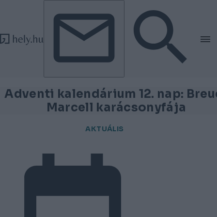
Tovább a tartalomhoz
Tovább a lábléchez
Adventi kalendárium 12. nap: Breu
Marcell karácsonyfája
AKTUÁLIS