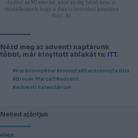
épület az MI szerint, azon pedig talán nem is
csodálkozunk, hogy a dísz is betonból készülne
Fotó:
MI
Nézd meg az adventi naptárunk
többi, már kinyitott ablakát is:
ITT
.
karácsony
karácsonyfa
karácsonyfa dísz
Breuer Marcell
advent
adventi kalendárium
Neked ajánljuk
HÍREK