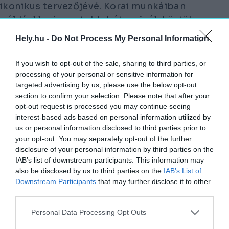
ikonikus tervezőjévé. Korai munkáiban
például legismertebb bútorainál, köztük a
Vaszilij-széknél a csőacél könnyedségét és az
Hely.hu -
Do Not Process My Personal Information
ipari formálás logikáját fedezte fel,
If you wish to opt-out of the sale, sharing to third parties, or
KÉSŐBBI ÉPÜLETEIBEN PEDIG EZT A
processing of your personal or sensitive information for
SZERKEZETI ŐSZINTESÉGET EMELTE
targeted advertising by us, please use the below opt-out
section to confirm your selection. Please note that after your
ARCHITEKTURÁLIS SZINTRE.
opt-out request is processed you may continue seeing
interest-based ads based on personal information utilized by
Breuer stílusát a geometrikus kompozíciók
us or personal information disclosed to third parties prior to
következetessége, a nyers anyagok,
your opt-out. You may separately opt-out of the further
különösen a beton finoman megmunkált
disclosure of your personal information by third parties on the
IAB’s list of downstream participants. This information may
monumentalitása, valamint a tömegformálás
also be disclosed by us to third parties on the
IAB’s List of
szoborszerű bátorsága jellemzi. Épületei
Downstream Participants
that may further disclose it to other
egyszerre racionálisak és drámaiak. A
third parties.
szerkezet mindig látható, a terek áramlása
Personal Data Processing Opt Outs
egyértelmű, mégis minden formában ott van