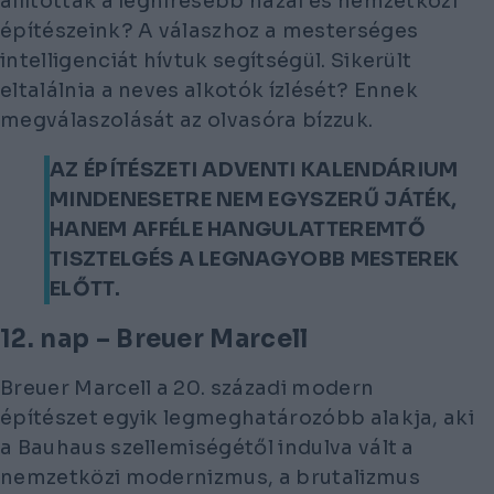
állítottak a leghíresebb hazai és nemzetközi
építészeink? A válaszhoz a mesterséges
intelligenciát hívtuk segítségül. Sikerült
eltalálnia a neves alkotók ízlését? Ennek
megválaszolását az olvasóra bízzuk.
AZ ÉPÍTÉSZETI ADVENTI KALENDÁRIUM
MINDENESETRE NEM EGYSZERŰ JÁTÉK,
HANEM AFFÉLE HANGULATTEREMTŐ
TISZTELGÉS A LEGNAGYOBB MESTEREK
ELŐTT.
12. nap – Breuer Marcell
Breuer Marcell a 20. századi modern
építészet egyik legmeghatározóbb alakja, aki
a Bauhaus szellemiségétől indulva vált a
nemzetközi modernizmus, a brutalizmus