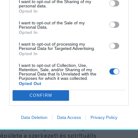
egy tekintélyt parancsoló súlyosság,
I want to opt-out of the Sharing of my
personal data.
monumentalitás, amely egyfajta tartósságot,
Opted In
időtállóságot sugall.
I want to opt-out of the Sale of my
Personal Data.
Opted In
A Whitney Múzeum épülete és a Szent János
Apátság
I want to opt-out of processing my
Fotó:
Wikipédia
Personal Data for Targeted Advertising.
Opted In
Leghíresebb épületei közül kiemelkedik a
I want to opt-out of Collection, Use,
Whitney Museum of American Art egykori
Retention, Sale, and/or Sharing of my
Personal Data that Is Unrelated with the
épülete New Yorkban, amely ferde
Purposes for which it was collected.
Opted Out
homlokzatával és monumentális
betonplasztikájával a városi brutalizmus
CONFIRM
egyik ikonja. A UNESCO párizsi székháza
Breuer nemzetközi korszakának letisztult,
Data Deletion
Data Access
Privacy Policy
elegáns modernizmusa, míg a Szent János-
apátság (Collegeville, USA) grandiózus beton
épülete a szerkezeti és spirituális