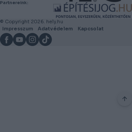
Partnereink:
© Copyright 2026. hely.hu
Lábléc
Impresszum
Adatvédelem
Kapcsolat
menü
Facebook
YouTube
Instagram
TikTok