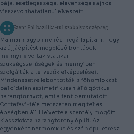
bája, esetlegessége, elevensége sajnos
visszavonhatatlanul elveszett.
Az új Szent Pál bazilika-túl szabályos szépség
Ma már nagyon nehéz megállapítani, hogy
az újjáépítést megelőző bontások
mennyire voltak statikai
szükségszerűségek és mennyiben
szolgálták a tervezők elképzeléseit.
Mindenesetre lebontották a főhomlokzat
bal oldalán aszimetrikusan álló gótikus
harangtornyot, ami a fent bemutatott
Cottafavi-féle metszeten még teljes
épségben áll. Helyette a szentély mögött
klasszicista harangtorony épült. Az
egyébként harmonikus és szép épületrész