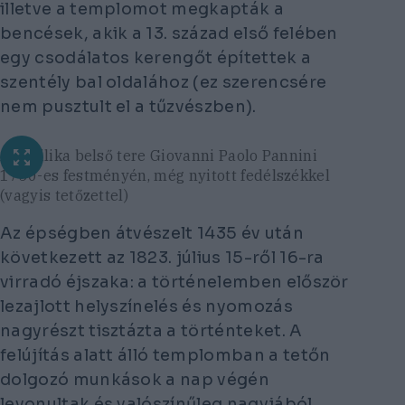
illetve a templomot megkapták a
bencések, akik a 13. század első felében
egy csodálatos kerengőt építettek a
szentély bal oldalához (ez szerencsére
nem pusztult el a tűzvészben).
A bazilika belső tere Giovanni Paolo Pannini
1750-es festményén, még nyitott fedélszékkel
(vagyis tetőzettel)
Az épségben átvészelt 1435 év után
következett az 1823. július 15-ről 16-ra
virradó éjszaka: a történelemben először
lezajlott helyszínelés és nyomozás
nagyrészt tisztázta a történteket. A
felújítás alatt álló templomban a tetőn
dolgozó munkások a nap végén
levonultak és valószínűleg nagyjából