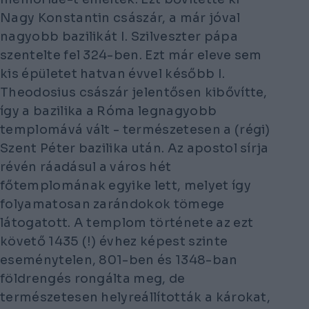
Nagy Konstantin császár, a már jóval
nagyobb bazilikát I. Szilveszter pápa
szentelte fel 324-ben. Ezt már eleve sem
kis épületet hatvan évvel később I.
Theodosius császár jelentősen kibővítte,
így a bazilika a Róma legnagyobb
templomává vált - természetesen a (régi)
Szent Péter bazilika után. Az apostol sírja
révén ráadásul a város hét
főtemplomának egyike lett, melyet így
folyamatosan zarándokok tömege
látogatott. A templom története az ezt
követő 1435 (!) évhez képest szinte
eseménytelen, 801-ben és 1348-ban
földrengés rongálta meg, de
természetesen helyreállították a károkat,