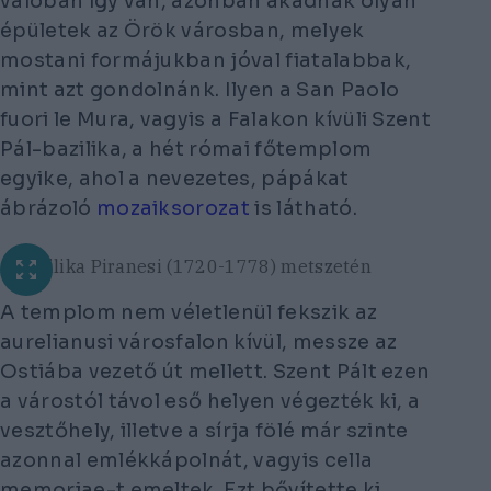
valóban így van, azonban akadnak olyan
épületek az Örök városban, melyek
mostani formájukban jóval fiatalabbak,
mint azt gondolnánk. Ilyen a San Paolo
fuori le Mura, vagyis a Falakon kívüli Szent
Pál-bazilika, a hét római főtemplom
egyike, ahol a nevezetes, pápákat
ábrázoló
mozaiksorozat
is látható.
A bazilika Piranesi (1720-1778) metszetén
A templom nem véletlenül fekszik az
aurelianusi városfalon kívül, messze az
Ostiába vezető út mellett. Szent Pált ezen
a várostól távol eső helyen végezték ki, a
vesztőhely, illetve a sírja fölé már szinte
azonnal emlékkápolnát, vagyis cella
memoriae-t emeltek. Ezt bővítette ki