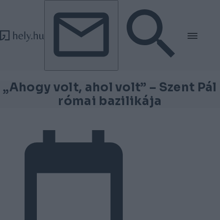
Tovább a tartalomhoz
Tovább a lábléchez
„Ahogy volt, ahol volt” – Szent Pál
római bazilikája