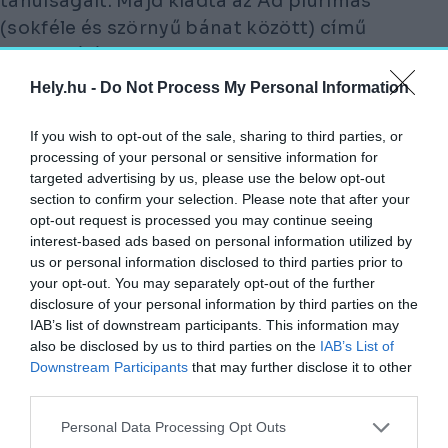
tanulságait. Majd kiadta az
Ad plurimas
(sokféle és szörnyű bánat között) című
enciklikáját, melyben tudatja, hogy a
templom az 1825-ös szentévben nem áll a
Hely.hu -
Do Not Process My Personal Information
hívek rendelkezésére, egyben felszólítja
őket, hogy adományaival járuljanak hozzá
If you wish to opt-out of the sale, sharing to third parties, or
processing of your personal or sensitive information for
az "eredetivel megegyező" módon történő
targeted advertising by us, please use the below opt-out
helyreállításhoz. De mindenekelőtt
section to confirm your selection. Please note that after your
megkezdődött az értékmentési munka,
opt-out request is processed you may continue seeing
interest-based ads based on personal information utilized by
Gaetano Cottafavi, a korabeli Rómát
us or personal information disclosed to third parties prior to
részletesen dokumentáló művész képén
your opt-out. You may separately opt-out of the further
látszik, hogy megtámasztották a nyugati
disclosure of your personal information by third parties on the
oromfalat, ideiglenes tető került a
IAB’s list of downstream participants. This information may
also be disclosed by us to third parties on the
IAB’s List of
szentély fölé, és külön helyezték el a
Downstream Participants
that may further disclose it to other
megmaradt, még menthető oszlopokat:
third parties.
Personal Data Processing Opt Outs
Gaetano Cottafavi képe a stabilizálási munkákról