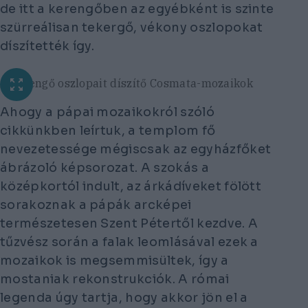
de itt a kerengőben az egyébként is szinte
szürreálisan tekergő, vékony oszlopokat
díszítették így.
A kerengő oszlopait díszítő Cosmata-mozaikok
Ahogy a pápai mozaikokról szóló
cikkünkben leírtuk, a templom fő
nevezetessége mégiscsak az egyházfőket
ábrázoló képsorozat. A szokás a
középkortól indult, az árkádíveket fölött
sorakoznak a pápák arcképei
természetesen Szent Pétertől kezdve. A
tűzvész során a falak leomlásával ezek a
mozaikok is megsemmisültek, így a
mostaniak rekonstrukciók. A római
legenda úgy tartja, hogy akkor jön el a