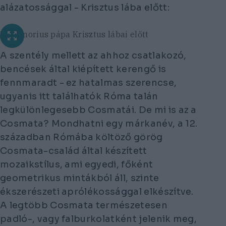
alázatossággal - Krisztus lába előtt:
III. Honorius pápa Krisztus lábai előtt
A szentély mellett az ahhoz csatlakozó,
bencések által kiépített kerengő is
fennmaradt - ez hatalmas szerencse,
ugyanis itt találhatók Róma talán
legkülönlegesebb Cosmatái. De mi is az a
Cosmata? Mondhatni egy márkanév, a 12.
században Rómába költöző görög
Cosmata-család által készített
mozaikstílus, ami egyedi, főként
geometrikus mintákból áll, szinte
ékszerészeti aprólékossággal elkészítve.
A legtöbb Cosmata természetesen
padló-, vagy falburkolatként jelenik meg,