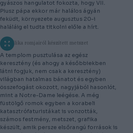
gyászos hangulatot fokozta, hogy VII.
Piusz pápa ekkor már halálos ágyán
feküdt, környezete augusztus 20-i
haláláig el tudta titkolni előle a hírt.
A bazilika romjairól készített metszet
A templom pusztulása az egész
keresztény (és ahogy a későbbiekben
látni fogjuk, nem csak a keresztény)
világban hatalmas bánatot és egyben
összefogást okozott, nagyjából hasonlót,
mint a Notre-Dame leégése. A még
füstölgő romok egyben a korabeli
katasztrófaturistákat is vonzották,
számos festmény, metszet, grafika
készült, amik persze elsőrangú források is