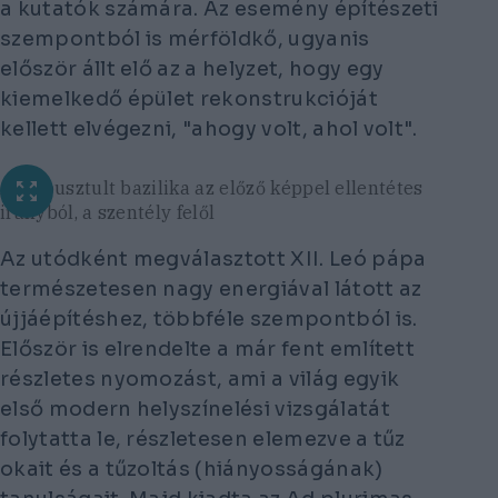
a kutatók számára. Az esemény építészeti
szempontból is mérföldkő, ugyanis
először állt elő az a helyzet, hogy egy
kiemelkedő épület rekonstrukcióját
kellett elvégezni, "ahogy volt, ahol volt".
Az elpusztult bazilika az előző képpel ellentétes
irányból, a szentély felől
Az utódként megválasztott XII. Leó pápa
természetesen nagy energiával látott az
újjáépítéshez, többféle szempontból is.
Először is elrendelte a már fent említett
részletes nyomozást, ami a világ egyik
első modern helyszínelési vizsgálatát
folytatta le, részletesen elemezve a tűz
okait és a tűzoltás (hiányosságának)