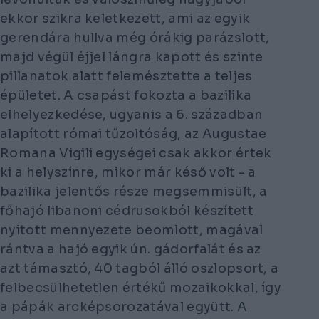
ekkor szikra keletkezett, ami az egyik
gerendára hullva még órákig parázslott,
majd végül éjjel lángra kapott és szinte
pillanatok alatt felemésztette a teljes
épületet. A csapást fokozta a bazilika
elhelyezkedése, ugyanis a 6. században
alapított római tűzoltóság, az
Augustae
Romana Vigili
egységei csak akkor értek
ki a helyszínre, mikor már késő volt - a
bazilika jelentős része megsemmisült, a
főhajó libanoni cédrusokból készített
nyitott mennyezete beomlott, magával
rántva a hajó egyik ún. gádorfalát és az
azt támasztó, 40 tagból álló oszlopsort, a
felbecsülhetetlen értékű mozaikokkal, így
a pápák arcképsorozatával együtt. A