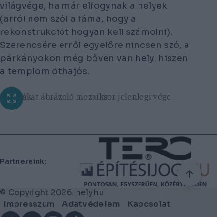
világvége, ha már elfogynak a helyek
(arról nem szól a fáma, hogy a
rekonstrukciót hogyan kell számolni).
Szerencsére erről egyelőre nincsen szó, a
párkányokon még bőven van hely, hiszen
a templom öthajós.
A pápákat ábrázoló mozaiksor jelenlegi vége
Lábléc
Partnereink:
© Copyright 2026. hely.hu
Lábléc
Impresszum
Adatvédelem
Kapcsolat
menü
Facebook
YouTube
Instagram
TikTok