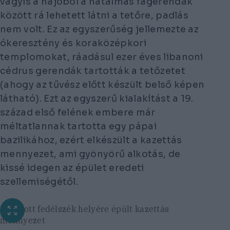
vagyis a hajóból a hatalmas fagerendák
között rá lehetett látni a tetőre, padlás
nem volt. Ez az egyszerűség jellemezte az
ókeresztény és koraközépkori
templomokat, ráadásul ezer éves libanoni
cédrus gerendák tartották a tetőzetet
(ahogy az tűvész előtt készült belső képen
látható). Ezt az egyszerű kialakítást a 19.
század első felének embere már
méltatlannak tartotta egy pápai
bazilikához, ezért elkészült a kazettás
mennyezet, ami gyönyörű alkotás, de
kissé idegen az épület eredeti
szellemiségétől.
A nyitott fedélszék helyére épült kazettás
mennyezet