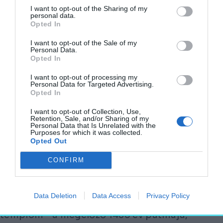
I want to opt-out of the Sharing of my
Az újjáépítést természetesen a pápai
personal data.
Opted In
állam vezető építészeiből álló team
vezette. Giuseppe Valadier az itáliai
I want to opt-out of the Sale of my
Personal Data.
klasszicizmus vezető alakja fogta össze a
Opted In
munkákat, melyek részleteit Pasquale
I want to opt-out of processing my
Belli és Luigi Poletti dolgozta ki. S bár a
Personal Data for Targeted Advertising.
Opted In
templomépítők szándéka nemes volt, és a
munka is magas színvonalon és gyorsan
I want to opt-out of Collection, Use,
Retention, Sale, and/or Sharing of my
elkészült, mégis elkövették a 19. századi
Personal Data that Is Unrelated with the
Purposes for which it was collected.
műemlékhelyreállítások szinte összes
Opted Out
hibáját: az 1840-ben, már XVI. Gergely
pápa által újraszentelt bazilika pontosan
CONFIRM
úgy néz ki, mint egy 1840-ben elkészült
épület, szabályos, kissé steril, stílusában
Data Deletion
Data Access
Privacy Policy
nagyjából egységes, "élre vasalt"
templom - a megelőző 1435 év patinája,