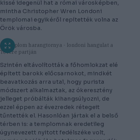
kissé idegenül hat a római városképben,
mintha Christopher Wren Londoni
templomai egyikéről repítették volna az
Örök városba.
A templom harangtornya - londoni hangulat a
Tevere partján
Szintén eltávolították a főhomlokzat elé
épített barokk előcsarnokot, mindkét
beavatkozás arra utal, hogy purista
módszert alkalmaztak, az ókeresztény
jelleget próbálták kihangsúlyozni, de
ezzel éppen az évezredek rétegeit
tűntették el. Hasonlóan jártak el a belső
térben is: a templomnak eredetileg
úgynevezett nyitott fedélszéke volt,