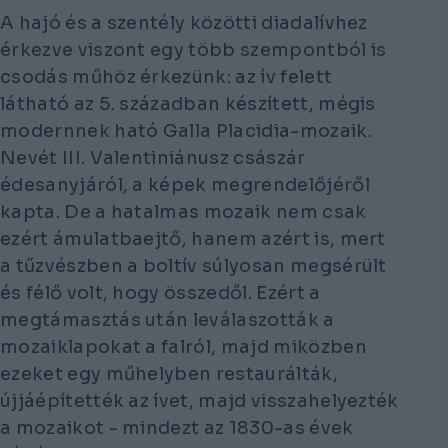
A hajó és a szentély közötti diadalívhez
érkezve viszont egy több szempontból is
csodás műhöz érkezünk: az ív felett
látható az 5. században készített, mégis
modernnek ható Galla Placidia-mozaik.
Nevét III. Valentiniánusz császár
édesanyjáról, a képek megrendelőjéről
kapta. De a hatalmas mozaik nem csak
ezért ámulatbaejtő, hanem azért is, mert
a tűzvészben a boltív súlyosan megsérült
és félő volt, hogy összedől. Ezért a
megtámasztás után leválaszották a
mozaiklapokat a falról, majd miközben
ezeket egy műhelyben restaurálták,
újjáépítették az ívet, majd visszahelyezték
a mozaikot - mindezt az 1830-as évek