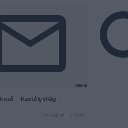
Hírlevél
tkező
Kastélyvilág
UTCAKÉP – 1. RÉSZ