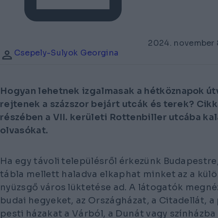
2024. november 
Csepely-Sulyok Georgina
Hogyan lehetnek izgalmasak a hétköznapok útv
rejtenek a százszor bejárt utcák és terek? Cik
részében a VII. kerületi Rottenbiller utcába kal
olvasókat.
Ha egy távoli településről érkezünk Budapestre,
tábla mellett haladva elkaphat minket az a külö
nyüzsgő város lüktetése ad. A látogatók megné
budai hegyeket, az Országházat, a Citadellát, 
pesti házakat a Várból, a Dunát vagy színház