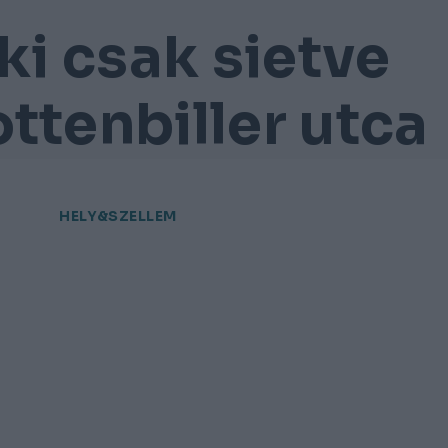
i csak sietve
ttenbiller utca
HELY&SZELLEM