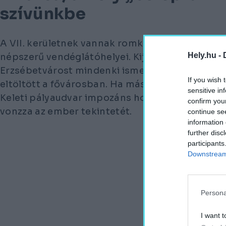
szívünkbe
A VII. kerületnek vannak romkocsmái, színes tűz
Hely.hu -
népszerű vendéglátóhelyei. Kijelenthetjük, hog
Erzsébetvárost mindenki ismeri, aki már legal
If you wish 
eltöltött a fővárosban. Ha máshogyan nem is, d
sensitive in
Keleti pályaudvar impozáns homlokzata egész
confirm you
vonzza az ember tekintetét.
continue se
information 
further disc
participants
Downstream 
Persona
I want t