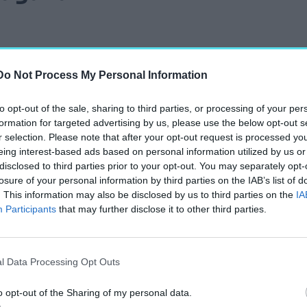
falai és rendkívül
Do Not Process My Personal Information
y a bulinegyedet és
ább néhány napot
to opt-out of the sale, sharing to third parties, or processing of your per
e egy-egy utazásnál a
formation for targeted advertising by us, please use the below opt-out s
en biztosan magára
r selection. Please note that after your opt-out request is processed y
eing interest-based ads based on personal information utilized by us or
disclosed to third parties prior to your opt-out. You may separately opt-
losure of your personal information by third parties on the IAB’s list of
. This information may also be disclosed by us to third parties on the
IA
Participants
that may further disclose it to other third parties.
l Data Processing Opt Outs
o opt-out of the Sharing of my personal data.