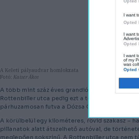
Opted 
I want t
Opted 
I want 
Advertis
Opted 
I want t
of my P
was col
Opted 
A Keleti pályaudvar homlokzata
Fotó:
Kaiser Ákos
A több mint száz éves grandiózus épület a Baros
Rottenbiller utca pedig ezt a területet köti össz
párhuzamosan futva a Dózsa György úttal és az 
A körülbelül egy kilométeres, rövid szakasz – h
pillanatok alatt átszelhető autóval, de történe
meglepően sokszínű. A Rottenbiller utca nem tű