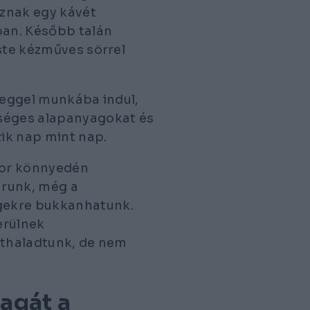
znak egy kávét
an. Később talán
este kézműves sörrel
 reggel munkába indul,
kséges alapanyagokat és
ik nap mint nap.
nkor könnyedén
árunk, még a
gekre bukkanhatunk.
erülnek
áthaladtunk, de nem
agát a