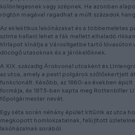
különlegesnek vagy szépnek. Ha azonban ala
rögtön magával ragadhat a múlt századok hang
Az eklektikus lakóházakat és a többemeletes p
szinte hallani lehet a fák mellett elhaladó rikka
hírlapot kínálja a Városligetbe tartó lóvasúton
döcögő utasoknak és a járókelőknek.
A XIX. századig Árokvonal utcaként és Liniengr
az utca, amely a pesti polgárok szőlőskertjeit á
funkcionált. Később, az 1860-as években épült 
formája, és 1873-ban kapta meg Rottenbiller L
főpolgármester nevét.
Egy séta során néhány épület kitűnik az utca h
megkopott homlokzatainak, felújított üzleteine
lakóházainak sorából.