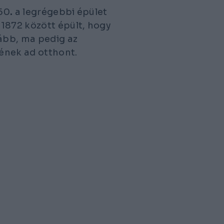
 50
.
a legrégebbi épület
1872 között épült, hogy
ább, ma pedig az
ének ad otthont.