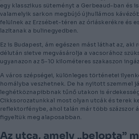
egy klasszikus süteményt a Gerbeaud-ban és is
valamelyik sarkon megbújó újhullámos kávézób
felülnek az Erzsébet-téren az óriáskerékre és 
lazítanak a bulinegyedben.
Ez is Budapest, ám egészen mást láthat az, aki
délután sietve megvásárolja a vacsorához szü
ugyanazon az 5-10 kilométeres szakaszon ingáz
A város szépségei, különleges történetei ilye
homályba veszhetnek. De ha nyitott szemmel j
leghétköznapibbnak tűnő utakon is érdekessé
Cikksorozatunkkal most olyan utcák és terek k
reflektorfénybe, ahol talán már több százszor 
figyeltük meg alaposabban.
Az utca, amely „belopta” m