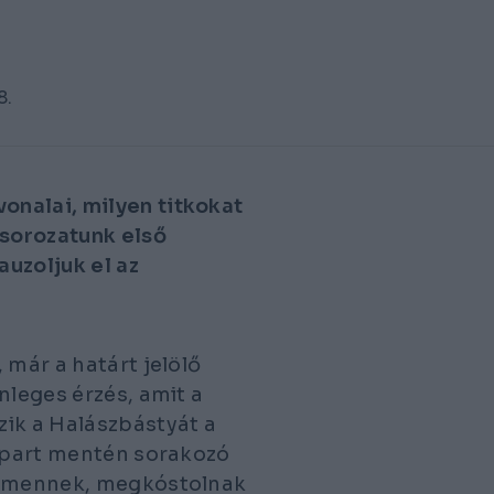
8.
onalai, milyen titkokat
ksorozatunk első
auzoljuk el az
 már a határt jelölő
nleges érzés, amit a
zik a Halászbástyát a
a part mentén sorakozó
ba mennek, megkóstolnak