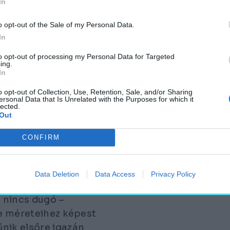
In
o opt-out of the Sale of my Personal Data.
In
to opt-out of processing my Personal Data for Targeted
ing.
In
o opt-out of Collection, Use, Retention, Sale, and/or Sharing
ersonal Data that Is Unrelated with the Purposes for which it
lected.
Out
CONFIRM
s téren áll a
e a Lövölde térrel,
Data Deletion
Data Access
Privacy Policy
Erzsébet körúttal.
a nincs dugó –
te méreteihez képest
nik elsőre igazán