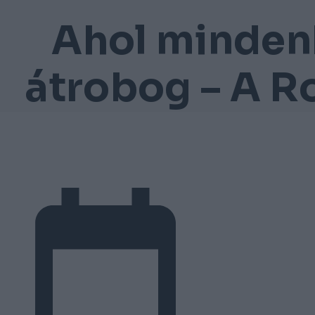
Ahol mindenk
átrobog – A Ro