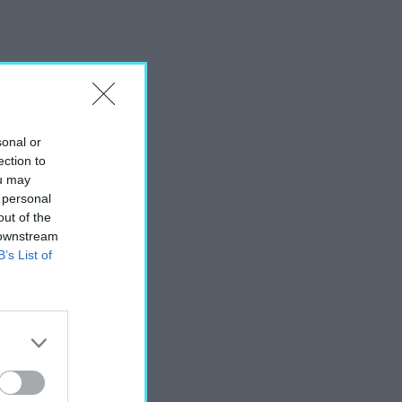
sonal or
ection to
ou may
 personal
out of the
 downstream
B’s List of