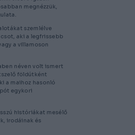
posabban megnézzük,
ulata.
alotákat szemlélve
ncsot, aki a legfrissebb
 vagy a villamoson
aben néven volt ismert
tszelő földútként
ki a maihoz hasonló
ipót egykori
osszú históriákat mesélő
k, irodáinak és