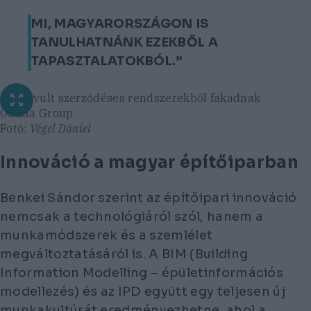
MI, MAGYARORSZÁGON IS
TANULHATNÁNK EZEKBŐL A
TAPASZTALATOKBÓL.”
Az elavult szerződéses rendszerekből fakadnak
Óbuda Group
Fotó:
Végel Dániel
Innováció a magyar építőiparban
Benkei Sándor szerint az építőipari innováció
nemcsak a technológiáról szól, hanem a
munkamódszerek és a szemlélet
megváltoztatásáról is. A BIM (Building
Information Modelling – épületinformációs
modellezés) és az IPD együtt egy teljesen új
munkakultúrát eredményezhetne, ahol a