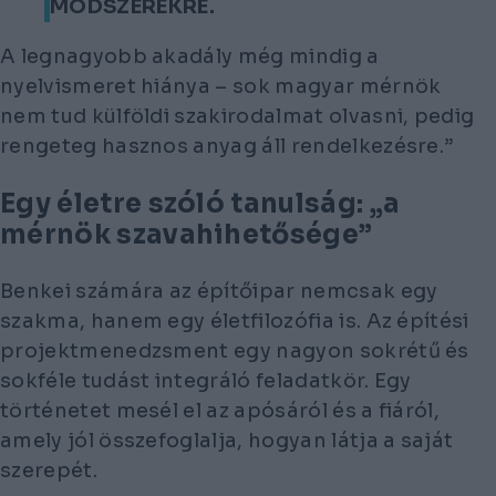
MÓDSZEREKRE.
A legnagyobb akadály még mindig a
nyelvismeret hiánya – sok magyar mérnök
nem tud külföldi szakirodalmat olvasni, pedig
rengeteg hasznos anyag áll rendelkezésre.”
Egy életre szóló tanulság: „a
mérnök szavahihetősége”
Benkei számára az építőipar nemcsak egy
szakma, hanem egy életfilozófia is. Az építési
projektmenedzsment egy nagyon sokrétű és
sokféle tudást integráló feladatkör. Egy
történetet mesél el az apósáról és a fiáról,
amely jól összefoglalja, hogyan látja a saját
szerepét.