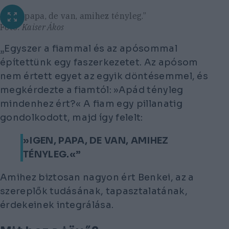
„Igen, papa, de van, amihez tényleg.”
Fotó:
Kaiser Ákos
„Egyszer a fiammal és az apósommal
építettünk egy faszerkezetet. Az apósom
nem értett egyet az egyik döntésemmel, és
megkérdezte a fiamtól: »Apád tényleg
mindenhez ért?« A fiam egy pillanatig
gondolkodott, majd így felelt:
»IGEN, PAPA, DE VAN, AMIHEZ
TÉNYLEG.«”
Amihez biztosan nagyon ért Benkei, az a
szereplők tudásának, tapasztalatának,
érdekeinek integrálása.