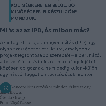
KÖLTSÉGKERETEN BELÜL, JÓ
MINŐSÉGBEN ELKÉSZÜLJÖN” –
MONDJUK.
Mi is az az IPD, és miben más?
Az integrált projektmegvalósítás (IPD) egy
olyan szerződéses struktúra, amelyben a
projekt legfontosabb szereplői – a beruházó,
a tervező és a kivitelező – már a legelejétől
közösen dolgoznak, nem pedig külön-külön,
egymástól független szerződések mentén.
Már a koncepciótervezéskor minden érintett egy
asztalhoz ül
Óbuda Group
Fotó:
Végel Dániel