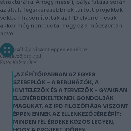
struktúráira. Ahogy meséli, pályafutása során
az általa legsikeresebbnek tartott projektek
sokban hasonlítottak az IPD elveire – csak
akkor még nem tudta, hogy ez a módszertan
neve.
IPD filozófiája viszont éppen ennek az
ellenkezőjére épít
Fotó:
Kaiser Ákos
„AZ ÉPÍTŐIPARBAN AZ EGYES
SZEREPLŐK – A BERUHÁZÓK, A
KIVITELEZŐK ÉS A TERVEZŐK – GYAKRAN
ELLENÉRDEKELTEKNEK GONDOLJÁK
MAGUKAT. AZ IPD FILOZÓFIÁJA VISZONT
ÉPPEN ENNEK AZ ELLENKEZŐJÉRE ÉPÍT:
MINDEN FÉL ÉRDEKE KÖZÖS LEGYEN,
HOGY A PROJEKT IDŐBEN,