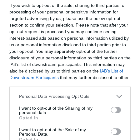
„Nálunk az Óbuda Groupnál már egy éve
If you wish to opt-out of the sale, sharing to third parties, or
működik egy munkacsoport, amely a
processing of your personal or sensitive information for
targeted advertising by us, please use the below opt-out
mesterséges intelligencia építőipari
section to confirm your selection. Please note that after your
alkalmazását vizsgálja. A célunk, hogy olyan
opt-out request is processed you may continue seeing
eszközöket találjunk, amelyek csökkentik az
interest-based ads based on personal information utilized by
us or personal information disclosed to third parties prior to
emberi hibákat, gyorsítják a döntéshozatalt,
your opt-out. You may separately opt-out of the further
és átláthatóbbá teszik a projekteket.”
disclosure of your personal information by third parties on the
IAB’s list of downstream participants. This information may
A kínai beruházók és az innovatív
also be disclosed by us to third parties on the
IAB’s List of
szemlélet
Downstream Participants
that may further disclose it to other
third parties.
Egyik legérdekesebb tapasztalatát Benkei
Personal Data Processing Opt Outs
Sándor a legnagyobb kínai magyar
I want to opt-out of the Sharing of my
beruházás során szerezte, ahol első
personal data.
Opted In
lépésként a projektstruktúrát kellett
átalakítaniuk. A kínai építőipar erősen
I want to opt-out of the Sale of my
Personal Data.
hierarchikus rendszerben működik, de a
Opted In