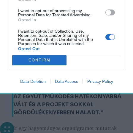
teljesítmény és a szakmai tudás rendkívüli
I want to opt-out of processing my
mértékben számít.
Personal Data for Targeted Advertising.
Opted In
„A projekt során egy hagyományos, a német
I want to opt-out of Collection, Use,
beruházóknál bevált és alkalmazott
Retention, Sale, and/or Sharing of my
Personal Data that Is Unrelated with the
organigramot mutattunk be a kínai
Purposes for which it was collected.
Opted Out
vezetőknek, de végül közösen úgy alakítottuk
át a rendszert, hogy beruházó és a mi PM
CONFIRM
csapatunkból az egyenlő szinten lévő
szereplők egymás mellé kerüljenek. Ez
Data Deletion
Data Access
Privacy Policy
hatalmas áttörést hozott:
AZ EGYÜTTMŰKÖDÉS HATÉKONYABBÁ
VÁLT ÉS A PROJEKT SOKKAL
GÖRDÜLÉKENYEBBEN HALADT.”
Először egy hagyományos organigramot mutattak