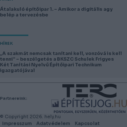
Átalakuló építőipar 1. – Amikor a digitális agy
belép a tervezésbe
HÍREK
„A szakmát nemcsak tanítani kell, vonzóvá is kell
tenni” – beszélgetés a BKSZC Schulek Frigyes
Két Tanítási Nyelvű Építőipari Technikum
igazgatójával
Lábléc
Partnereink:
© Copyright 2026. hely.hu
Lábléc
Impresszum
Adatvédelem
Kapcsolat