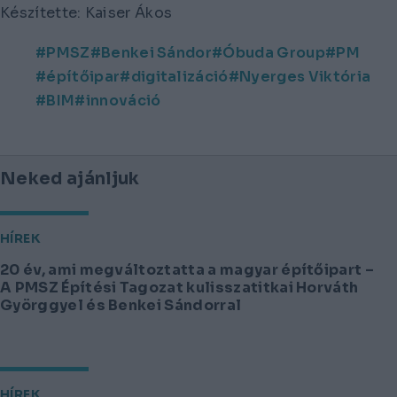
Készítette: Kaiser Ákos
PMSZ
Benkei Sándor
Óbuda Group
PM
építőipar
digitalizáció
Nyerges Viktória
BIM
innováció
Neked ajánljuk
HÍREK
20 év, ami megváltoztatta a magyar építőipart –
A PMSZ Építési Tagozat kulisszatitkai Horváth
Györggyel és Benkei Sándorral
HÍREK