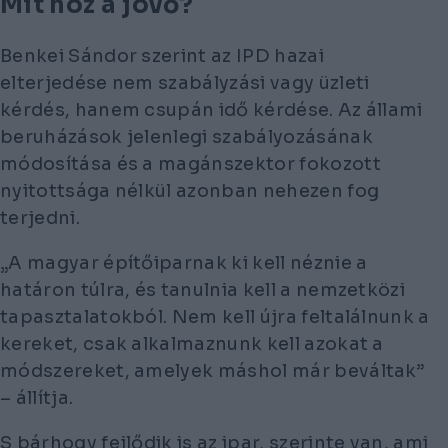
Mit hoz a jövő?
Benkei Sándor szerint az IPD hazai
elterjedése nem szabályzási vagy üzleti
kérdés, hanem csupán idő kérdése. Az állami
beruházások jelenlegi szabályozásának
módosítása és a magánszektor fokozott
nyitottsága nélkül azonban nehezen fog
terjedni.
„A magyar építőiparnak ki kell néznie a
határon túlra, és tanulnia kell a nemzetközi
tapasztalatokból. Nem kell újra feltalálnunk a
kereket, csak alkalmaznunk kell azokat a
módszereket, amelyek máshol már beváltak”
– állítja.
S bárhogy fejlődik is az ipar, szerinte van, ami