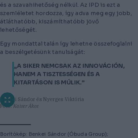
és a szavahihetőség nélkül. Az IPD is ezt a
szemléletet hordozza, így adva meg egy jobb,
átláthatóbb, kiszámíthatóbb jövő
lehetőségét.
Egy mondattal talán így lehetne összefoglalni
a beszélgetésünk tanulságát:
„A SIKER NEMCSAK AZ INNOVÁCIÓN,
HANEM A TISZTESSÉGEN ÉS A
KITARTÁSON IS MÚLIK.”
Benkei Sándor és Nyerges Viktória
Fotó:
Kaiser Ákos
Borítókép: Benkei Sándor (Óbuda Group);