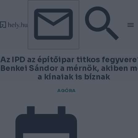
Tovább a tartalomhoz
Tovább a lábléchez
Az IPD az építőipar titkos fegyvere
Benkei Sándor a mérnök, akiben 
a kínaiak is bíznak
AGÓRA