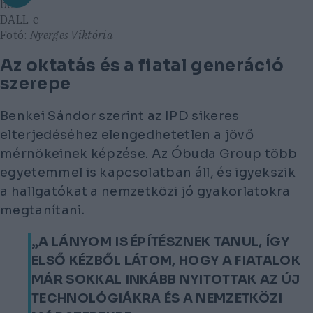
be
DALL-e
Fotó:
Nyerges Viktória
Az oktatás és a fiatal generáció
szerepe
Benkei Sándor szerint az IPD sikeres
elterjedéséhez elengedhetetlen a jövő
mérnökeinek képzése. Az Óbuda Group több
egyetemmel is kapcsolatban áll, és igyekszik
a hallgatókat a nemzetközi jó gyakorlatokra
megtanítani.
„A LÁNYOM IS ÉPÍTÉSZNEK TANUL, ÍGY
ELSŐ KÉZBŐL LÁTOM, HOGY A FIATALOK
MÁR SOKKAL INKÁBB NYITOTTAK AZ ÚJ
TECHNOLÓGIÁKRA ÉS A NEMZETKÖZI