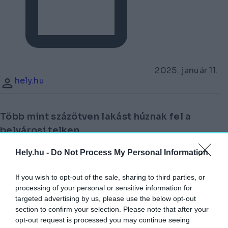
2025. január 11.
hely.hu
Több mint százötven lakást húznak fel a
belvárosi telken.
Hely.hu -
Do Not Process My Personal Information
Az Erzsébetváros című lap arról ír: megkezdik
a
Dohány utcai zsinagóga
melletti üres telek
If you wish to opt-out of the sale, sharing to third parties, or
processing of your personal or sensitive information for
beépítése.
targeted advertising by us, please use the below opt-out
section to confirm your selection. Please note that after your
A telken 153 lakásos társasházat építenek fel,
opt-out request is processed you may continue seeing
a látványtervek szerint több belső udvar