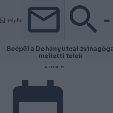
Tovább a tartalomhoz
Tovább a lábléchez
Beépül a Dohány utcai zsinagóg
melletti telek
AKTUÁLIS