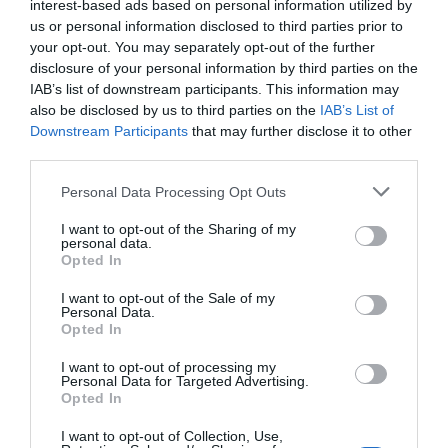
interest-based ads based on personal information utilized by
körül.
us or personal information disclosed to third parties prior to
your opt-out. You may separately opt-out of the further
AZ ÉPÍTTETŐK FELÚJÍTJÁK A
disclosure of your personal information by third parties on the
IAB’s list of downstream participants. This information may
SZOMSZÉDOS MŰEMLÉK ÉPÜLETEKET, A
also be disclosed by us to third parties on the
IAB’s List of
SÍP UTCAI HOMLOKZATOKAT PEDIG
Downstream Participants
that may further disclose it to other
MEGŐRZIK.
third parties.
Personal Data Processing Opt Outs
A tervek szerint most elkezdődő építkezés
három évig fog tartani. A gépkocsiforgalmat
I want to opt-out of the Sharing of my
personal data.
és a parkolóhelyeket is korlátozzák erre az
Opted In
időre. A beruházók azt ígérik, az építkezés
I want to opt-out of the Sale of my
után kellemesebb és zöldebb lesz a
Personal Data.
lakókörnyezet a zsinagóga melletti belvárosi
Opted In
területen.
I want to opt-out of processing my
Personal Data for Targeted Advertising.
Opted In
Forrás
I want to opt-out of Collection, Use,
VII. kerület
Budapest