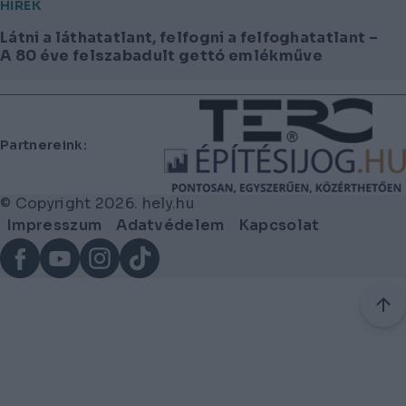
HÍREK
Látni a láthatatlant, felfogni a felfoghatatlant –
A 80 éve felszabadult gettó emlékműve
Lábléc
Partnereink:
© Copyright 2026. hely.hu
Lábléc
Impresszum
Adatvédelem
Kapcsolat
menü
Facebook
YouTube
Instagram
TikTok