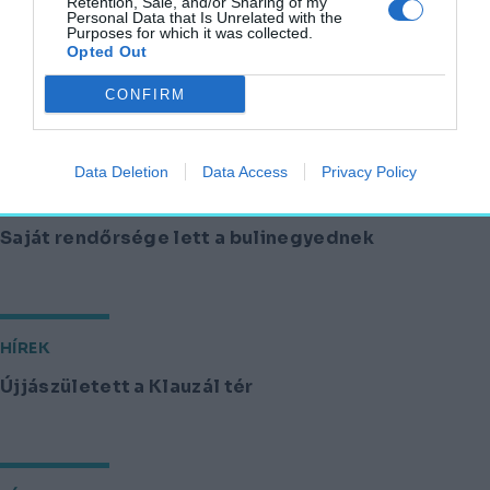
Retention, Sale, and/or Sharing of my
Personal Data that Is Unrelated with the
Dohány utcai zsinagóga
Erzsébetváros
Purposes for which it was collected.
Opted Out
CONFIRM
Neked ajánljuk
Data Deletion
Data Access
Privacy Policy
HÍREK
Saját rendőrsége lett a bulinegyednek
HÍREK
Újjászületett a Klauzál tér