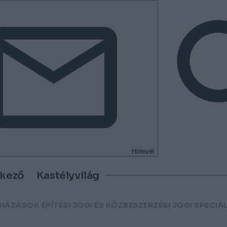
Hírlevél
tkező
Kastélyvilág
UHÁZÁSOK ÉPÍTÉSI JOGI ÉS KÖZBESZERZÉSI JOGI SPECIÁLI