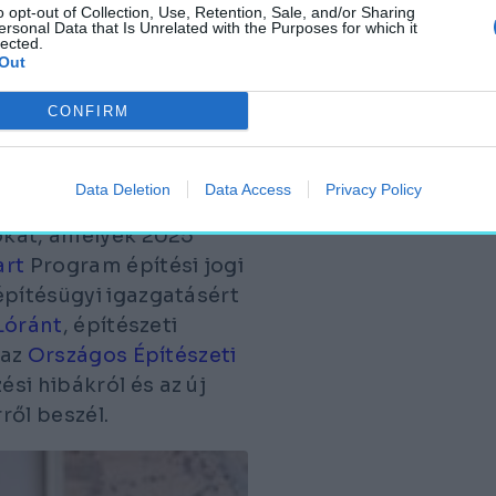
o opt-out of Collection, Use, Retention, Sale, and/or Sharing
ersonal Data that Is Unrelated with the Purposes for which it
lected.
Out
CONFIRM
, az Építésijog.hu
Data Deletion
Data Access
Privacy Policy
.hu portált, valamint
sokat, amelyek 2025
art
Program építési jogi
építésügyi igazgatásért
Lóránt
, építészeti
 az
Országos Építészeti
si hibákról és az új
ről beszél.