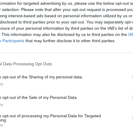
l tájékozódhatnak a
formation for targeted advertising by us, please use the below opt-out s
r selection. Please note that after your opt-out request is processed y
eing interest-based ads based on personal information utilized by us or
disclosed to third parties prior to your opt-out. You may separately opt-
 a kérdéseiket, az
losure of your personal information by third parties on the IAB’s list of
 lesznek, így a
. This information may also be disclosed by us to third parties on the
IA
 szakmai támogatást
Participants
that may further disclose it to other third parties.
l Data Processing Opt Outs
o opt-out of the Sharing of my personal data.
In
-tól)
o opt-out of the Sale of my Personal Data.
tól)
In
pest, Török Flóris u.
to opt-out of processing my Personal Data for Targeted
ing.
In
vember 18. és december