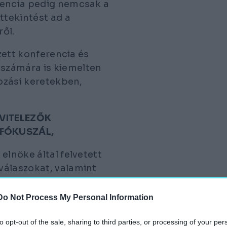
rencia pedig nemcsak a
ttekintést ad a
ől.
ezett konferencia és
számára is kiemelten
yozási keretekben,
IVITELEZŐK
 FÓKUSZÁL,
elnöke által felvetett
válaszokat, valamint
zását.”
Do Not Process My Personal Information
 Programról, az
l és a 2025. második
to opt-out of the sale, sharing to third parties, or processing of your per