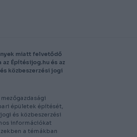
ények miatt felvetődő
az Építésijog.hu és az
 és közbeszerzési jogi
 a mezőgazdasági
ari épületek építését,
 jogi és közbeszerzési
nos információkat
 ezekben a témákban