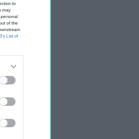
ection to
ou may
 personal
out of the
 downstream
B’s List of