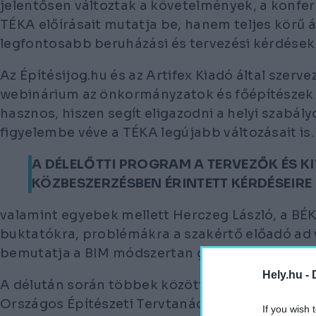
jelentősen változtak a követelmények, a konfe
TÉKA előírásait mutatja be, hanem teljes körű á
legfontosabb beruházási és tervezési kérdésekr
Az Építésijog.hu és az Artifex Kiadó által szerv
webinárium az önkormányzatok és főépítészek 
hasznos, hiszen segít eligazodni a helyi szabál
figyelembe véve a TÉKA legújabb változásait is.
A DÉLELŐTTI PROGRAM A TERVEZŐK ÉS K
KÖZBESZERZÉSBEN ÉRINTETT KÉRDÉSEIRE
valamint egyebek mellett Herczeg László, a BÉK 
buktatókra, problémákra a szakértő előadó ad 
bemutatja a BIM módszertan gyakorlati alkalma
Hely.hu -
A délután során többek között az Otthon Start
Országos Építészeti Tervtanács tapasztalatairó
If you wish 