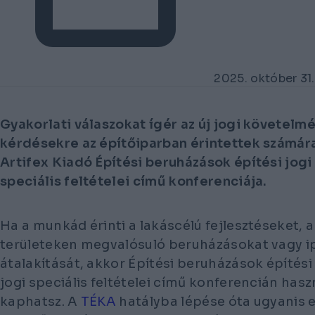
2025. október 31.
Gyakorlati válaszokat ígér az új jogi követelm
kérdésekre az építőiparban érintettek számára 
Artifex Kiadó Építési beruházások építési jogi
speciális feltételei című konferenciája.
Ha a munkád érinti a lakáscélú fejlesztéseket,
területeken megvalósuló beruházásokat vagy ip
átalakítását, akkor
Építési beruházások építési
jogi speciális feltételei
című konferencián hasz
kaphatsz. A
TÉKA
hatályba lépése óta ugyanis