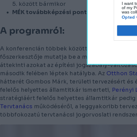
5. között bármikor
I want t
of my P
MÉK továbbképzési pontok
: elbírálás alatt
was col
Opted 
A programról:
A konferencián többek között Dr. Jámbor Attila
főszerkesztője mutatja be a megújult Építésijog
áttekinti azokat az építési jogszabály-változá
második felében léptek hatályba. Az
Otthon St
hátterét Gombos Márk, területi tervezésért és 
felelős helyettes államtitkár ismerteti,
Perényi 
stratégiáért felelős helyettes államtitkár pedig
Tervtanács
működéséről, a leggyakoribb tervezé
többfokozatú tervtanácsi jogorvoslati rendszer