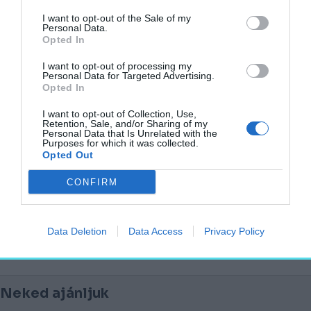
I want to opt-out of the Sale of my
A hatalmas épület eredetileg a törökök elleni
Personal Data.
Opted In
hadjáratokban megrokkant katonáknak
épült (1716 és 1727 között), így kapta az
I want to opt-out of processing my
Personal Data for Targeted Advertising.
Invalidus-ház elnevezést, majd II. József
Opted In
uralkodása alatt katonáknak adott otthont,
I want to opt-out of Collection, Use,
végül pedig a 19. század végén költözött a
Retention, Sale, and/or Sharing of my
Personal Data that Is Unrelated with the
városvezetés a falai közé.
Purposes for which it was collected.
Opted Out
Forrás
CONFIRM
Fotó: Wikipedia
felújítás
Budapest
városháza
főváros
Data Deletion
Data Access
Privacy Policy
Neked ajánljuk