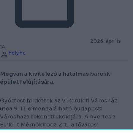
2025. április
14.
hely.hu
Megvan a kivitelező a hatalmas barokk
épület felújítására.
Győztest hirdettek az V. kerületi Városház
utca 9-11. címen található budapesti
Városháza rekonstrukciójára. A nyertes a
Build It Mérnökiroda Zrt.: a fővárosi
önkormányzat 2025. december 31-ig a teljes