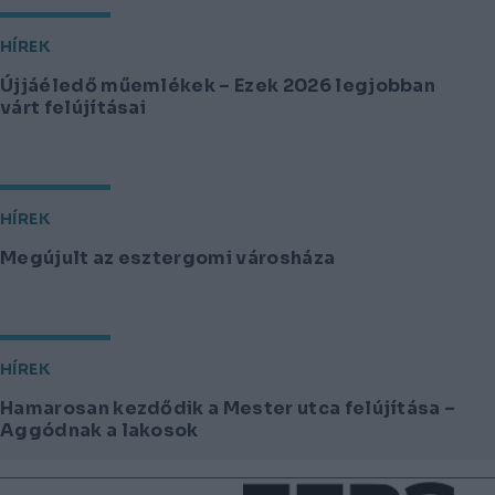
HÍREK
Újjáéledő műemlékek – Ezek 2026 legjobban
várt felújításai
HÍREK
Megújult az esztergomi városháza
HÍREK
Hamarosan kezdődik a Mester utca felújítása –
Aggódnak a lakosok
Lábléc