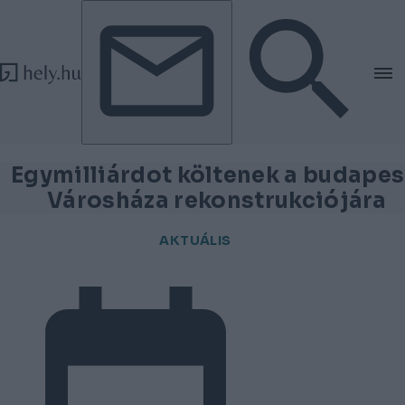
Tovább a tartalomhoz
Tovább a lábléchez
Egymilliárdot költenek a budapes
Városháza rekonstrukciójára
AKTUÁLIS