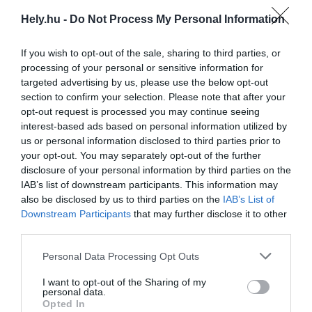
keretösszeg (nettó 945 millió fortint + ÁFA)
Hely.hu -
Do Not Process My Personal Information
70 százalékának (nettó 661 millió forint)
If you wish to opt-out of the sale, sharing to third parties, or
megfelelő értékben tesz eseti megrendelést.
processing of your personal or sensitive information for
targeted advertising by us, please use the below opt-out
A MŰEMLÉK ÉPÜLETBEN A GERLÓCZY
section to confirm your selection. Please note that after your
UTCAI SZÁRNYBAN A FÖLDSZINTEN
opt-out request is processed you may continue seeing
MINTEGY 1414 NÉGYZETMÉTEREN
interest-based ads based on personal information utilized by
us or personal information disclosed to third parties prior to
VÉGEZNEK MUNKÁT,
your opt-out. You may separately opt-out of the further
disclosure of your personal information by third parties on the
a Perfektum Építész Kft. tervei alapján. A
IAB’s list of downstream participants. This information may
keresztszárnyban három emeleten is
also be disclosed by us to third parties on the
IAB’s List of
dolgozni fognak: összesen 3218
Downstream Participants
that may further disclose it to other
third parties.
négyzetméternyi iroda és közlekedő,
valamint vizesblokk felújításán, a
Personal Data Processing Opt Outs
dokumentációban kifejezetten kiemelve,
I want to opt-out of the Sharing of my
hogy a hűtés-fűtési rendszert is tervezik
personal data.
Opted In
fejleszteni.