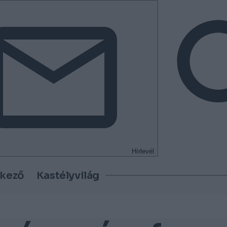
Hírlevél
tkező
Kastélyvilág