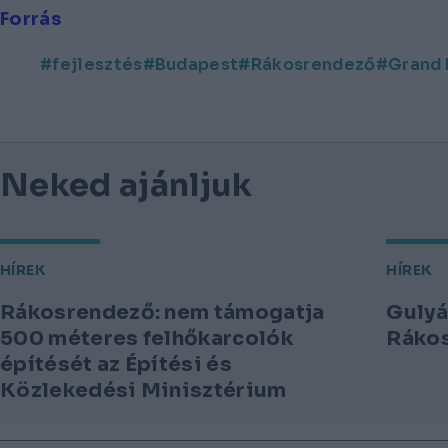
Forrás
fejlesztés
Budapest
Rákosrendező
Grand
Neked ajánljuk
HÍREK
HÍREK
Rákosrendező: nem támogatja
Gulyá
500 méteres felhőkarcolók
Rákos
építését az Építési és
Közlekedési Minisztérium