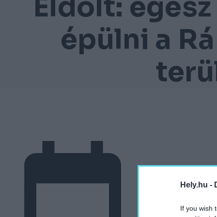
Eldőlt: egész
épülni a R
terü
Hely.hu -
If you wish 