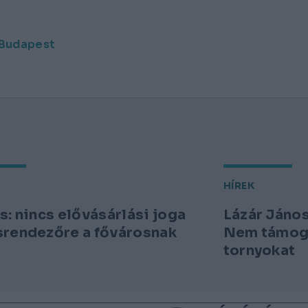
 Budapest
HÍREK
s: nincs elővásárlási joga
Lázár Jáno
rendezőre a fővárosnak
Nem támog
tornyokat