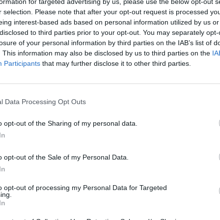
formation for targeted advertising by us, please use the below opt-out s
r selection. Please note that after your opt-out request is processed y
eing interest-based ads based on personal information utilized by us or
disclosed to third parties prior to your opt-out. You may separately opt-
losure of your personal information by third parties on the IAB’s list of
. This information may also be disclosed by us to third parties on the
IA
Participants
that may further disclose it to other third parties.
olyamat a
l Data Processing Opt Outs
o opt-out of the Sharing of my personal data.
ills Csoport a Magyar
In
hol Grand Budapest
nagyobb
o opt-out of the Sale of my Personal Data.
In
to opt-out of processing my Personal Data for Targeted
 VALÓSUL MEG AZ
ing.
In
EFEKTETŐ RÉVÉN.