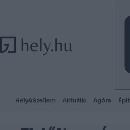
Tovább a tartalomhoz
Tovább a lábléchez
Hely&Szellem
Aktuális
Agóra
Épí