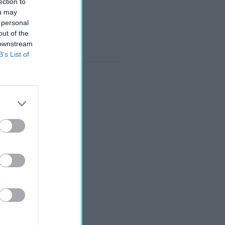
ection to
ou may
 personal
out of the
 downstream
B’s List of