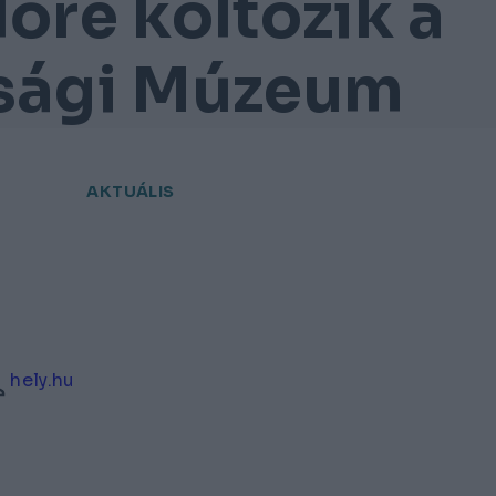
lőre költözik a
sági Múzeum
AKTUÁLIS
hely.hu