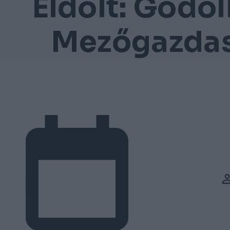
Eldőlt: Gödöl
Mezőgazda