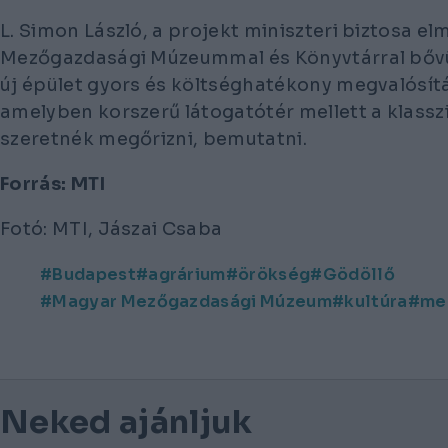
L. Simon László, a projekt miniszteri biztosa e
Mezőgazdasági Múzeummal és Könyvtárral bővül
új épület gyors és költséghatékony megvalósí
amelyben korszerű látogatótér mellett a klasszi
szeretnék megőrizni, bemutatni.
Forrás: MTI
Fotó: MTI, Jászai Csaba
Budapest
agrárium
örökség
Gödöllő
Magyar Mezőgazdasági Múzeum
kultúra
me
Neked ajánljuk