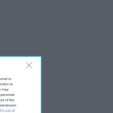
sonal or
ection to
ou may
 personal
out of the
 downstream
B’s List of