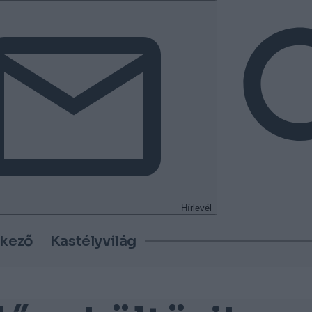
Hírlevél
tkező
Kastélyvilág