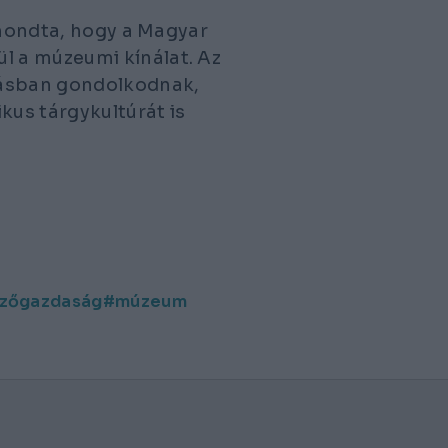
lmondta, hogy a Magyar
 a múzeumi kínálat. Az
tásban gondolkodnak,
kus tárgykultúrát is
zőgazdaság
múzeum