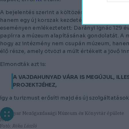
A bejelentés szerint a költözés nem csupán hely
hanem egy új korszak kezdetét is. Nagy István 
eseményen emlékeztetett: Darányi Ignác 129 évv
papírra a múzeum alapításának gondolatát. A m
hogy az intézmény nem csupán múzeum, hanem 
élő része, amely ötvözi a múlt értékeit a jövő in
Elmondták azt is:
A VAJDAHUNYAD VÁRA IS MEGÚJUL, ILLE
PROJEKTJÉHEZ,
így a turizmust erősíti majd és új szolgáltatáso
A Magyar Mezőgazdasági Múzeum és Könyvtár épülete
MTI
Fotó:
Róka László