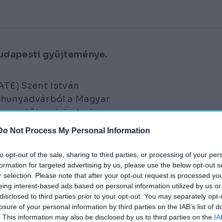
budapesti gyűjteménye.
TE) Szent István
dahunyadvárból a Magyar
vezetője miniszteri
ödöllőn a Kulturális és
Do Not Process My Personal Information
to opt-out of the sale, sharing to third parties, or processing of your per
 az agrártudományok
formation for targeted advertising by us, please use the below opt-out s
ött szerepel, amely
r selection. Please note that after your opt-out request is processed y
eing interest-based ads based on personal information utilized by us or
sági Múzeum és
disclosed to third parties prior to your opt-out. You may separately opt-
ket teremt, amely jó a
losure of your personal information by third parties on the IAB’s list of
ak és jó a magyar
. This information may also be disclosed by us to third parties on the
IA