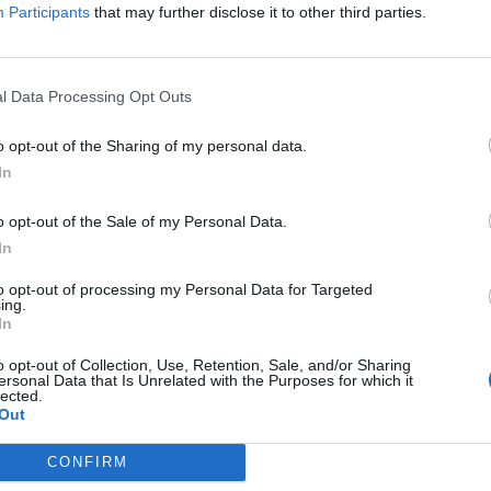
Participants
that may further disclose it to other third parties.
ent István Campusa
l Data Processing Opt Outs
zíti és erősíti
o opt-out of the Sharing of my personal data.
és Könyvtár biztosít.
In
o opt-out of the Sale of my Personal Data.
In
OTT NE CSAK A
to opt-out of processing my Personal Data for Targeted
M ÉLŐ ÁLLATOK IS
ing.
In
o opt-out of Collection, Use, Retention, Sale, and/or Sharing
llett a Kárpát-medence
ersonal Data that Is Unrelated with the Purposes for which it
lected.
Out
tlan szerepet is
CONFIRM