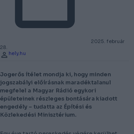
2025. február
28.
hely.hu
Jogerős ítélet mondja ki, hogy minden
jogszabályi előírásnak maradéktalanul
megfelel a Magyar Rádió egykori
épületeinek részleges bontására kiadott
engedély – tudatta az Építési és
Közlekedési Minisztérium.
Egy éve tartó pereskedés végére kerülhet