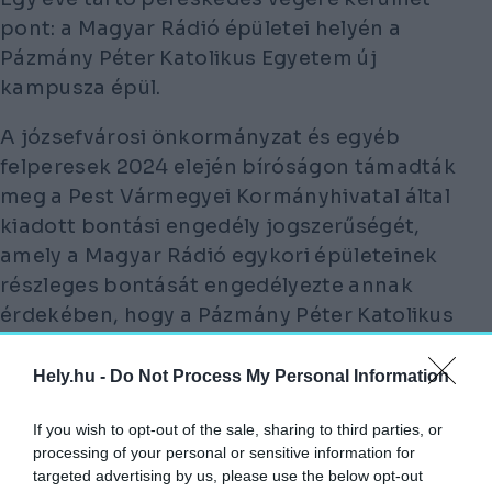
pont: a Magyar Rádió épületei helyén a
Pázmány Péter Katolikus Egyetem új
kampusza épül.
A józsefvárosi önkormányzat és egyéb
felperesek 2024 elején bíróságon támadták
meg a Pest Vármegyei Kormányhivatal által
kiadott bontási engedély jogszerűségét,
amely a Magyar Rádió egykori épületeinek
részleges bontását engedélyezte annak
érdekében, hogy a Pázmány Péter Katolikus
Egyetem oktatási célú ingatlanbővítése és
fejlesztése megvalósulhasson.
Hely.hu -
Do Not Process My Personal Information
A felperesek hiányosságokat véltek
If you wish to opt-out of the sale, sharing to third parties, or
felfedezni az engedélyezési eljárásban,
processing of your personal or sensitive information for
targeted advertising by us, please use the below opt-out
álláspontjuk szerint a bontás többek között