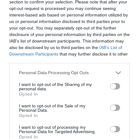
section to confirm your selection. Please note that after your
veszélyezteti a szomszédos épületek
opt-out request is processed you may continue seeing
állékonyságát, szerkezeti egységét és
interest-based ads based on personal information utilized by
us or personal information disclosed to third parties prior to
figyelmen kívül hagyja a földrengés-
your opt-out. You may separately opt-out of the further
biztonsági kockázatokat.
disclosure of your personal information by third parties on the
IAB’s list of downstream participants. This information may
Az Építési és Közlekedési Minisztérium a per
also be disclosed by us to third parties on the
IAB’s List of
során ezen állításokat tételesen cáfolta,
Downstream Participants
that may further disclose it to other
third parties.
alátámasztva, hogy a bontási engedély
jogszerűen került kiadásra, minden
Personal Data Processing Opt Outs
vonatkozó jogszabályi előírás betartásával,
I want to opt-out of the Sharing of my
és
personal data.
Opted In
A FELPERESEK ÁLLÍTÁSAI SEM
I want to opt-out of the Sale of my
MŰSZAKILAG, SEM JOGILAG NEM
Personal Data.
Opted In
INDOKOLJÁK A BONTÁS
FELFÜGGESZTÉSÉT VAGY KORLÁTOZÁSÁT
I want to opt-out of processing my
Personal Data for Targeted Advertising.
Opted In