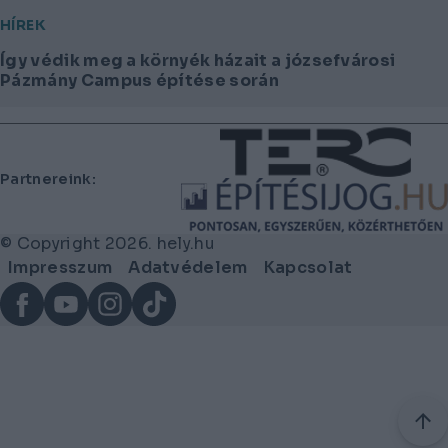
HÍREK
Így védik meg a környék házait a józsefvárosi
Pázmány Campus építése során
Lábléc
Partnereink:
© Copyright 2026. hely.hu
Lábléc
Impresszum
Adatvédelem
Kapcsolat
menü
Facebook
YouTube
Instagram
TikTok