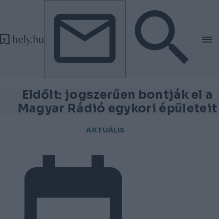
Tovább a tartalomhoz
Tovább a lábléchez
Eldőlt: jogszerűen bontják el a
Magyar Rádió egykori épületeit
AKTUÁLIS