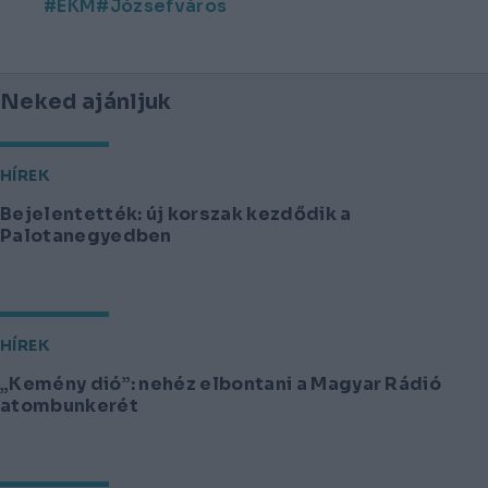
ÉKM
Józsefváros
Neked ajánljuk
HÍREK
Bejelentették: új korszak kezdődik a
Palotanegyedben
HÍREK
„Kemény dió”: nehéz elbontani a Magyar Rádió
atombunkerét