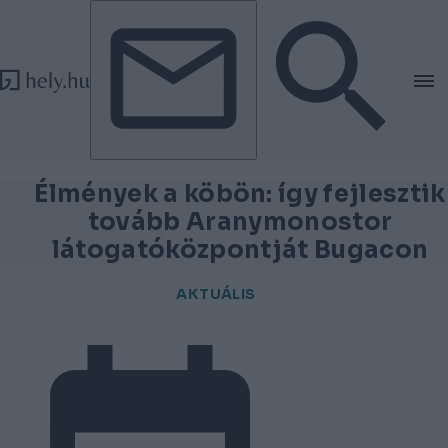
Tovább a tartalomhoz
Tovább a lábléchez
Élmények a köbön: így fejlesztik
tovább Aranymonostor
látogatóközpontját Bugacon
AKTUÁLIS