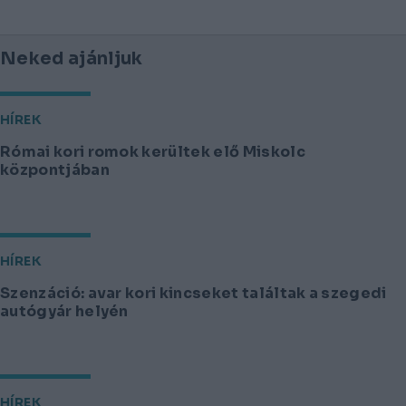
Neked ajánljuk
HÍREK
Római kori romok kerültek elő Miskolc
központjában
HÍREK
Szenzáció: avar kori kincseket találtak a szegedi
autógyár helyén
HÍREK