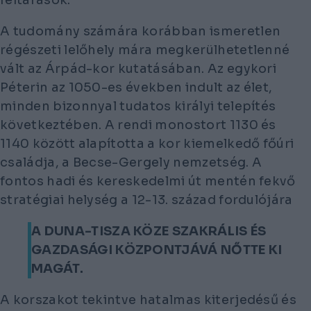
A tudomány számára korábban ismeretlen
régészeti lelőhely mára megkerülhetetlenné
vált az Árpád-kor kutatásában. Az egykori
Péterin az 1050-es években indult az élet,
minden bizonnyal tudatos királyi telepítés
következtében. A rendi monostort 1130 és
1140 között alapította a kor kiemelkedő főúri
családja, a Becse-Gergely nemzetség. A
fontos hadi és kereskedelmi út mentén fekvő
stratégiai helység a 12-13. század fordulójára
A DUNA-TISZA KÖZE SZAKRÁLIS ÉS
GAZDASÁGI KÖZPONTJÁVÁ NŐTTE KI
MAGÁT.
A korszakot tekintve hatalmas kiterjedésű és