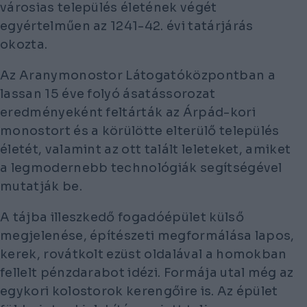
városias település életének végét
egyértelműen az 1241-42. évi tatárjárás
okozta.
Az Aranymonostor Látogatóközpontban a
lassan 15 éve folyó ásatássorozat
eredményeként feltárták az Árpád-kori
monostort és a körülötte elterülő település
életét, valamint az ott talált leleteket, amiket
a legmodernebb technológiák segítségével
mutatják be.
A tájba illeszkedő fogadóépület külső
megjelenése, építészeti megformálása lapos,
kerek, rovátkolt ezüst oldalával a homokban
fellelt pénzdarabot idézi. Formája utal még az
egykori kolostorok kerengőire is. Az épület