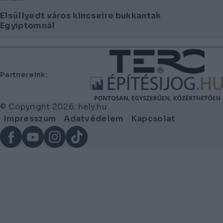
Elsüllyedt város kincseire bukkantak
Egyiptomnál
Lábléc
Partnereink:
© Copyright 2026. hely.hu
Lábléc
Impresszum
Adatvédelem
Kapcsolat
menü
Facebook
YouTube
Instagram
TikTok