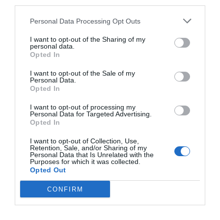
third parties.
szünetel a feltárás.
Personal Data Processing Opt Outs
Az első ütemben megépült a főépület, amely
I want to opt-out of the Sharing of my
a második ütemben kiegészült két 117
personal data.
Opted In
négyzetméteres fedett, nyitott térrel. Az
egyiket szabadtéri színpadnak használják, a
I want to opt-out of the Sale of my
Personal Data.
másik pedig különféle rendezvények,
Opted In
közösségi események színhelye. Megépült a
I want to opt-out of processing my
30 négyzetméteres raktár, a parkolót és az
Personal Data for Targeted Advertising.
Opted In
épületet összekötő sétaút, egy kert és az
épület közvetlen környezetének parkosítása
I want to opt-out of Collection, Use,
Retention, Sale, and/or Sharing of my
is befejeződött. A második ütemet 232 millió
Personal Data that Is Unrelated with the
Purposes for which it was collected.
forint támogatásból valósították meg.
Opted Out
A látogatóközpont három
CONFIRM
rendezvénysátorral is kiegészült.