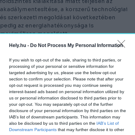
földszintes kialakítása miatt teljesen az
akadálymentesítése, a korszerű technológiai
és szerkezeti megoldásai következtében
pedig az energiahatékonysága is
maximálisan megoldott.
Hely.hu -
Do Not Process My Personal Information
A bugaci önkormányzat a beruházás első
üteméhez – a látogatóközpont kialakításához
If you wish to opt-out of the sale, sharing to third parties, or
– 1,137 milliárd forint támogatást nyert a
processing of your personal or sensitive information for
Terület- és Településfejlesztési Operatív
targeted advertising by us, please use the below opt-out
Programban.
section to confirm your selection. Please note that after your
opt-out request is processed you may continue seeing
interest-based ads based on personal information utilized by
A látogatóközpont mellett azonban felmerült
us or personal information disclosed to third parties prior to
az igény olyan bővítésre, mely szabadtéri
your opt-out. You may separately opt-out of the further
rendezvények számára biztosít helyszínt,
disclosure of your personal information by third parties on the
valamint olyan attrakcióelemre, ahol játékos,
IAB’s list of downstream participants. This information may
also be disclosed by us to third parties on the
IAB’s List of
interaktív foglalkozásokon tudják bemutatni
Downstream Participants
that may further disclose it to other
a régészek munkáját, akár télen is, amikor