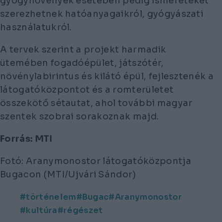
gyógynövények esetében pedig ismereteket
szerezhetnek hatóanyagaikról, gyógyászati
használatukról.
A tervek szerint a projekt harmadik
ütemében fogadóépület, játszótér,
növénylabirintus és kilátó épül, fejlesztenék a
látogatóközpontot és a romterületet
összekötő sétautat, ahol további magyar
szentek szobrai sorakoznak majd.
Forrás: MTI
Fotó: Aranymonostor látogatóközpontja
Bugacon (MTI/Ujvári Sándor)
történelem
Bugac
Aranymonostor
kultúra
régészet