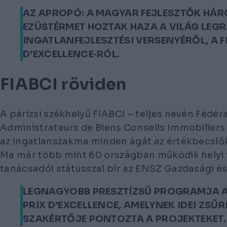
AZ APROPÓ: A MAGYAR FEJLESZTŐK HÁR
EZÜSTÉRMET HOZTAK HAZA A VILÁG LE
INGATLANFEJLESZTÉSI VERSENYÉRŐL, A F
D’EXCELLENCE‑RÓL.
FIABCI röviden
A párizsi székhelyű FIABCI – teljes nevén
Fédéra
Administrateurs de Biens Conseils Immobiliers
az ingatlanszakma minden ágát az értékbecslőkt
Ma már több mint 60 országban működik helyi 
tanácsadói státusszal bír az ENSZ Gazdasági és
LEGNAGYOBB PRESZTÍZSŰ PROGRAMJA 
PRIX D’EXCELLENCE, AMELYNEK IDEI ZSŰR
SZAKÉRTŐJE PONTOZTA A PROJEKTEKET.