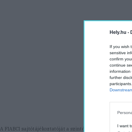
Hely.hu -
If you wish 
sensitive in
confirm you
continue se
information 
further disc
participants
Downstream 
Persona
I want t
A FIABCI sajtótájékoztatóját a szintén aranyérmes W Hote