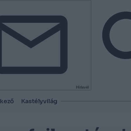
Hírlevél
tkező
Kastélyvilág