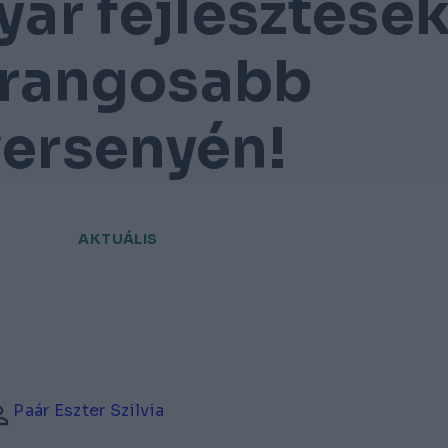
yar fejlesztése
egrangosabb
versenyén!
AKTUÁLIS
Paár Eszter Szilvia