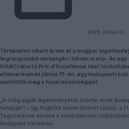
2025. június 18.
Történelmi sikert értek el a magyar ingatlanfe
legrangosabb versenyén: három arany- és egy
FIABCI World Prix d’Excellence idei fordulójá
elismeréseket június 17-én, egy budapesti saj
osztották meg a hazai közönséggel.
„A világ egyik legkeményebb zsűrije most Buda
kalapját”
– így foglalta össze Gönczi László, a 
Tagozatának elnöke a kedd délutáni sajtótájék
Budapest Hotelben.