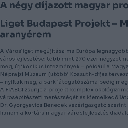
A négy díjazott magyar pr
Liget Budapest Projekt – M
aranyérem
A Városliget megújítása ma Európa legnagyobb 
városfejlesztése: több mint 270 ezer négyzetmét
meg, új ikonikus intézmények – például a Magy
Néprajzi Múzeum (utóbbi Kossuth-díjas tervez
– nyíltak meg, a park látogatószáma pedig megha
A FIABCI zsűrije a projekt komplex ökológiai m
városépítészeti merészségét és kiemelkedő láto
Dr. Gyorgyevics Benedek vezérigazgató szerint 
hanem a kortárs magyar városfejlesztés diadala 