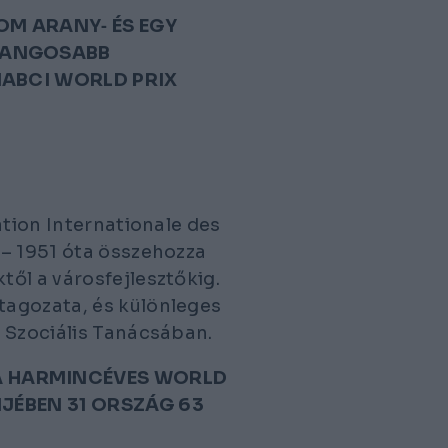
OM ARANY‑ ÉS EGY
GRANGOSABB
IABCI WORLD PRIX
tion Internationale des
– 1951 óta összehozza
ől a városfejlesztőkig.
tagozata, és különleges
 Szociális Tanácsában.
A HARMINCÉVES WORLD
IJÉBEN 31 ORSZÁG 63