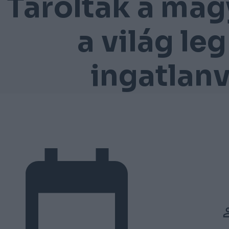
Taroltak a mag
a világ l
ingatlan