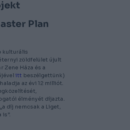
ojekt
aster Plan
kulturális
ernyi zöldfelület újult
ar Zene Háza és a
őjével
itt
beszélgettünk)
ladja az évi 12 milliót.
egközelítését,
gatói élményét díjazta.
„a díj nemcsak a Liget,
is”.