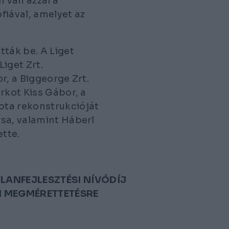
 van azzal a
ófiával, amelyet az
ták be. A Liget
iget Zrt.
r, a Biggeorge Zrt.
rkot Kiss Gábor, a
ota rekonstrukcióját
sa, valamint Háberl
tte.
TLANFEJLESZTÉSI NÍVÓDÍJ
I MEGMÉRETTETÉSRE