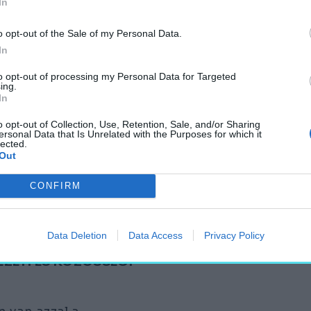
In
dek, a Városliget Zrt.
zló látható
o opt-out of the Sale of my Personal Data.
In
ató
to opt-out of processing my Personal Data for Targeted
ing.
In
n tartott gálavacsorán
o opt-out of Collection, Use, Retention, Sale, and/or Sharing
ersonal Data that Is Unrelated with the Purposes for which it
egeredményesebbjeként
lected.
lis összevetésben pedig
Out
epelve 2025. június
CONFIRM
zteseket. Lánszki Regő,
kára kiemelte:
Data Deletion
Data Access
Privacy Policy
JAZZA, AMELYEK NEMCSAK
EZETI ÉS KÖZÖSSÉGI