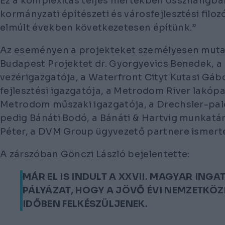
Ez a komplexitás teljes mértékben összhangban
kormányzati építészeti és városfejlesztési filoz
elmúlt években következetesen építünk.”
Az eseményen a projekteket személyesen mutat
Budapest Projektet dr. Gyorgyevics Benedek, a L
vezérigazgatója, a Waterfront Cityt Kutasi Gábo
fejlesztési igazgatója, a Metrodom River lakópa
Metrodom műszaki igazgatója, a Drechsler-pal
pedig Bánáti Bodó, a Bánáti & Hartvig munkatár
Péter, a DVM Group ügyvezető partnere ismerte
A zárszóban Gönczi László bejelentette:
MÁR EL IS INDULT A XXVII. MAGYAR INGA
PÁLYÁZAT, HOGY A JÖVŐ ÉVI NEMZETKÖZ
IDŐBEN FELKÉSZÜLJENEK.