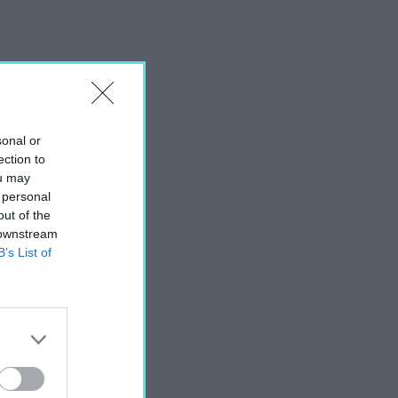
sonal or
ection to
ou may
 personal
out of the
 downstream
B’s List of