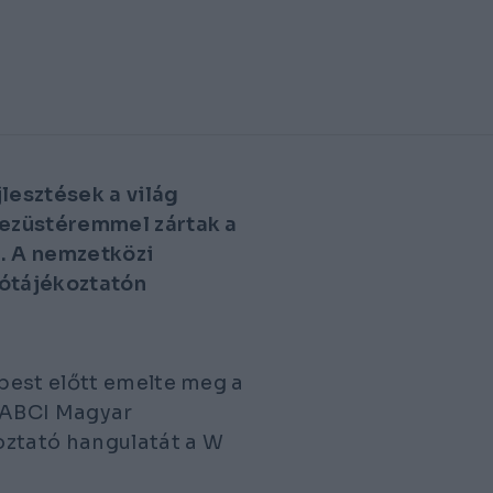
jlesztések a világ
 ezüstéremmel zártak a
n. A nemzetközi
tótájékoztatón
pest előtt emelte meg a
FIABCI Magyar
oztató hangulatát a W