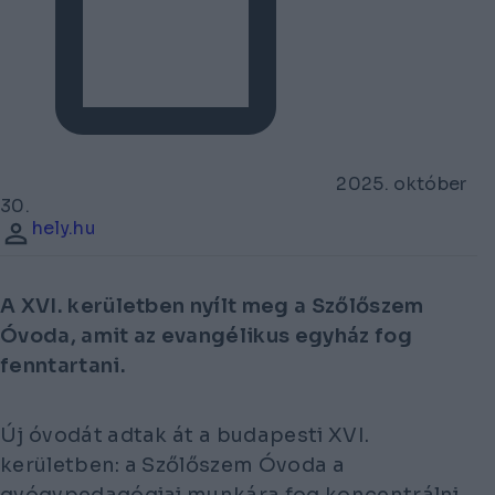
2025. október
30.
hely.hu
A XVI. kerületben nyílt meg a Szőlőszem
Óvoda, amit az evangélikus egyház fog
fenntartani.
Új óvodát adtak át a budapesti XVI.
kerületben: a Szőlőszem Óvoda a
gyógypedagógiai munkára fog koncentrálni