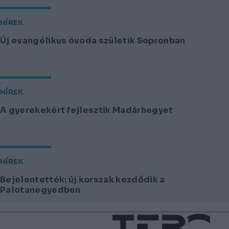
HÍREK
Új evangélikus óvoda születik Sopronban
HÍREK
A gyerekekért fejlesztik Madárhegyet
HÍREK
Bejelentették: új korszak kezdődik a
Palotanegyedben
Lábléc