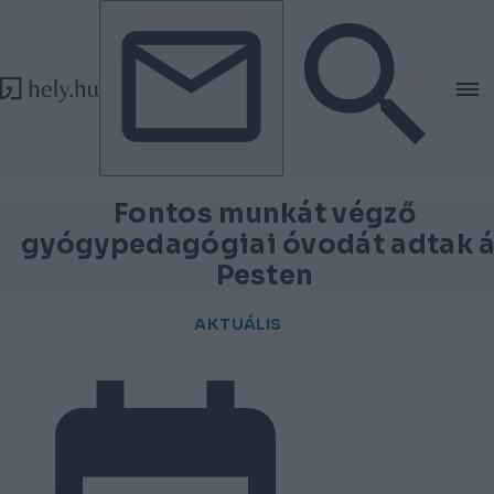
Tovább a tartalomhoz
Tovább a lábléchez
Fontos munkát végző
gyógypedagógiai óvodát adtak á
Pesten
AKTUÁLIS