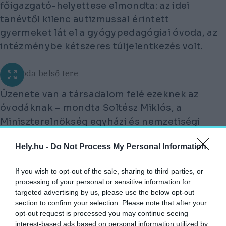
főigazgató-helyettese elmondta: az idei
tanévtől kilenc autizmussal érintett
gyermeket lát el a gyógypedagógiai óvoda, az
intézménybe kétszeres túljelentkezés volt.
Az óvoda belső tere
Üzenete van a társadalom felé ezeknek az
óvodáknak – mondta Soltész Miklós, a
Miniszterelnökség egyházi és nemzetiségi
kapcsolatokért felelős államtitkára az
Hely.hu -
Do Not Process My Personal Information
átadáson. Kiemelte:
A KERESZTÉNY TANÍTÁS ALAPJAI KÖZÉ
If you wish to opt-out of the sale, sharing to third parties, or
processing of your personal or sensitive information for
TARTOZIK A BETEGEK, A SÉRÜLTEK, A
targeted advertising by us, please use the below opt-out
FOGYATÉKKAL ÉLŐK ÉS
section to confirm your selection. Please note that after your
HOZZÁTARTOZÓIK TÁMOGATÁSA IS.
opt-out request is processed you may continue seeing
interest-based ads based on personal information utilized by