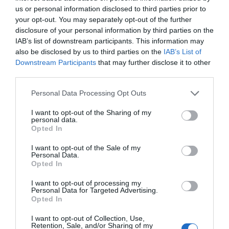
Kovács Péter 16. kerületi polgármester
us or personal information disclosed to third parties prior to
your opt-out. You may separately opt-out of the further
megköszönte a kormány óvodaépítő
disclosure of your personal information by third parties on the
programját, amelyet az egyházzal közösen
IAB’s list of downstream participants. This information may
hajt végre. Véleménye szerint az Evangélikus
also be disclosed by us to third parties on the
IAB’s List of
Downstream Participants
that may further disclose it to other
Egyház méltó kihívást, tartalmas és embert
third parties.
próbáló feladatot vállalt ezzel az óvodával.
Mint elmondta: az egyházat, mint egy
Personal Data Processing Opt Outs
közösséget, a hit és a szeretet tartja össze, s
I want to opt-out of the Sharing of my
ezt tudják majd továbbadni azoknak az
personal data.
Opted In
autizmussal élő gyermekeknek és
családjaiknak, akik ebbe az intézménybe
I want to opt-out of the Sale of my
Personal Data.
járnak majd.
Opted In
A Hely.hu
oktatással kapcsolatos híreit itt
I want to opt-out of processing my
Personal Data for Targeted Advertising.
olvashatják
!
Opted In
I want to opt-out of Collection, Use,
Retention, Sale, and/or Sharing of my