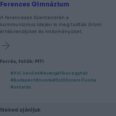
Ferences Gimnázium
A ferencesek Szentendrén a
kommunizmus idején is meg tudták őrizni
értékrendjüket és intézményüket.
Forrás, fotók: MTI
XVI. kerület
evangélikus egyház
Budapest
óvoda
Szőlőszem Óvoda
oktatás
Neked ajánljuk