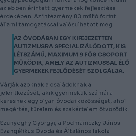
az ebben érintett gyermekek fejlesztése
érdekében. Az intézmény 80 millió forint
állami támogatással valósulhatott meg.
AZ ÓVODÁBAN EGY KIFEJEZETTEN
AUTIZMUSRA SPECIALIZÁLÓDOTT, KIS
LÉTSZÁMÚ, MAXIMUM 9 FŐS CSOPORT
MŰKÖDIK, AMELY AZ AUTIZMUSSAL ÉLŐ
GYERMEKEK FEJLŐDÉSÉT SZOLGÁLJA.
Várják azoknak a családoknak a
jelentkezését, akik gyermekük számára
keresnek egy olyan óvodai közösséget, ahol
megértés, türelem és szakértelem ötvöződik.
Szunyoghy Györgyi, a Podmaniczky János
Evangélikus Óvoda és Általános Iskola