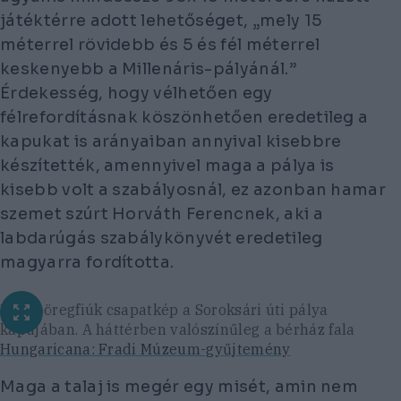
játéktérre adott lehetőséget, „mely 15
méterrel rövidebb és 5 és fél méterrel
keskenyebb a Millenáris-pályánál.”
Érdekesség, hogy vélhetően egy
félrefordításnak köszönhetően eredetileg a
kapukat is arányaiban annyival kisebbre
készítették, amennyivel maga a pálya is
kisebb volt a szabályosnál, ez azonban hamar
szemet szúrt Horváth Ferencnek, aki a
labdarúgás szabálykönyvét eredetileg
magyarra fordította.
Fradi-öregfiúk csapatkép a Soroksári úti pálya
kapujában. A háttérben valószínűleg a bérház fala
Hungaricana: Fradi Múzeum-gyűjtemény
Maga a talaj is megér egy misét, amin nem