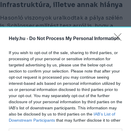
Infrastruktúra, illetve annak hiánya
Hasonló viszonyok uralkodtak a pálya szélén
is. Schlosser említést tesz arról is, hogy a
korban természetesen még nem volt
Hely.hu -
Do Not Process My Personal Information
klubház, mely szerepet elsősorban a Polgári
Kör Bakáts téri helyisége és a tagok által
If you wish to opt-out of the sale, sharing to third parties, or
frekventált kávéházak töltötték be. Öltöző
processing of your personal or sensitive information for
viszont volt, egy primitív faház, ám ennek is
targeted advertising by us, please use the below opt-out
section to confirm your selection. Please note that after your
igen ósdi előzményei voltak, hiszen Nagy Béla
opt-out request is processed you may continue seeing
szerint megépülte, azaz 1900 tavasza előtt
interest-based ads based on personal information utilized by
rövid ideig ezt a szerepet egy kiürített
us or personal information disclosed to third parties prior to
your opt-out. You may separately opt-out of the further
lóvasúti kocsi töltötte be.
disclosure of your personal information by third parties on the
IAB’s list of downstream participants. This information may
A LEGENDA ÚGY JÁRJA, HOGY EKKOR A
also be disclosed by us to third parties on the
IAB’s List of
JÁTÉKOSOK AZ EDZÉSEK ÉS
Downstream Participants
that may further disclose it to other
MÉRKŐZÉSEK UTÁN A PÁLYA MELLETTI
third parties.