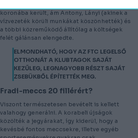
komplexum összesen nagyjából 12 ezer
koronába került, ám Antony, Lányi (akinek a
vízvezeték körüli munkákat köszönhették) és
a többi közreműködő állítólag a költségek
felét gálánsan elengedte.
ELMONDHATÓ, HOGY AZ FTC LEGELSŐ
OTTHONÁT A KLUBTAGOK SAJÁT
KEZŰLEG, LEGNAGYOBB RÉSZT SAJÁT
ZSEBÜKBŐL ÉPÍTETTÉK MEG.
Fradi-meccs 20 fillérért?
Viszont természetesen bevételt is kellett
valahogy generálni. A korabeli újságok
közölték a jegyárakat, így kiderül, hogy a
kevésbé fontos meccsekre, illetve egyéb
sporteseményekre gyakran csak