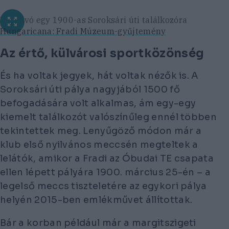
Meghívó egy 1900-as Soroksári úti találkozóra
Hungaricana: Fradi Múzeum-gyűjtemény
Az értő, külvárosi sportközönség
És ha voltak jegyek, hát voltak nézők is. A
Soroksári úti pálya nagyjából 1500 fő
befogadására volt alkalmas, ám egy-egy
kiemelt találkozót valószínűleg ennél többen
tekintettek meg. Lenyűgöző módon már a
klub első nyilvános meccsén megteltek a
lelátók, amikor a Fradi az Óbudai TE csapata
ellen lépett pályára 1900. március 25-én – a
legelső meccs tiszteletére az egykori pálya
helyén 2015-ben emlékművet állítottak.
Bár a korban például már a margitszigeti