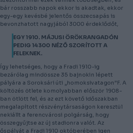
szezontól már ezek vannak többségben, és
bár rosszabb napok ekkor is akadtak, ekkor
egy-egy kevésbé jelentős összecsapás is
bevonzhatott nagyjából 3000 érdeklődőt,
EGY 1910. MÁJUSI ÖRÖKRANGADÓN
PEDIG 14300 NÉZŐ SZORÍTOTT A
FELEKNEK.
Így lehetséges, hogy a Fradi 1910-ig
bezárólag mindössze 35 bajnokin lépett
pályára a Soroksári úti „homoksivatagon”F. A
költözés ötlete komolyabban először 1908-
ban ötlött fel, és az ezt követő időszakban
megalapított részvénytársaságon keresztül
nekiállt a ferencvárosi polgárság, hogy
összegyűjtse az új stadionra valót. Az
őspályát a Fradi 1910 októberében igen