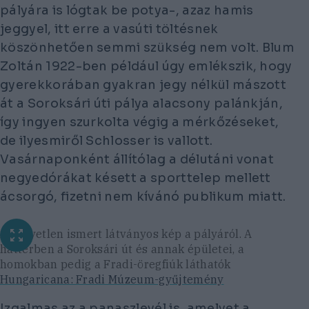
pályára is lógtak be potya-, azaz hamis
jeggyel, itt erre a vasúti töltésnek
köszönhetően semmi szükség nem volt. Blum
Zoltán 1922-ben például úgy emlékszik, hogy
gyerekkorában gyakran jegy nélkül mászott
át a Soroksári úti pálya alacsony palánkján,
így ingyen szurkolta végig a mérkőzéseket,
de ilyesmiről Schlosser is vallott.
Vasárnaponként állítólag a délutáni vonat
negyedórákat késett a sporttelep mellett
ácsorgó, fizetni nem kívánó publikum miatt.
Az egyetlen ismert látványos kép a pályáról. A
háttérben a Soroksári út és annak épületei, a
homokban pedig a Fradi-öregfiúk láthatók
Hungaricana: Fradi Múzeum-gyűjtemény
Izgalmas az a panaszlevél is, amelyet a