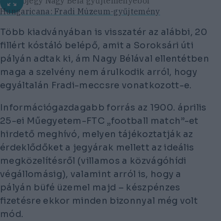
Belépőjegy Nagy Béla gyűjteményéből
Hungaricana: Fradi Múzeum-gyűjtemény
Több kiadványában is visszatér az alábbi, 20
fillért kóstáló belépő, amit a Soroksári úti
pályán adtak ki, ám Nagy Bélával ellentétben
maga a szelvény nem árulkodik arról, hogy
egyáltalán Fradi-meccsre vonatkozott-e.
Információgazdagabb forrás az 1900. április
25-ei Műegyetem-FTC „football match”-et
hirdető meghívó, melyen tájékoztatják az
érdeklődőket a jegyárak mellett az ideális
megközelítésről (villamos a közvágóhídi
végállomásig), valamint arról is, hogy a
pályán büfé üzemel majd – készpénzes
fizetésre ekkor minden bizonnyal még volt
mód.