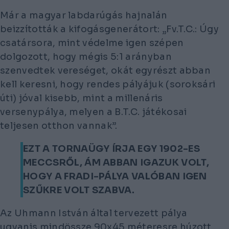
Már a magyar labdarúgás hajnalán
beizzították a kifogásgenerátort: „Fv.T.C.: Úgy
csatársora, mint védelme igen szépen
dolgozott, hogy mégis 5:1 arányban
szenvedtek vereséget, okát egyrészt abban
kell keresni, hogy rendes pályájuk (soroksári
úti) jóval kisebb, mint a millenáris
versenypálya, melyen a B.T.C. játékosai
teljesen otthon vannak”.
EZT A TORNAÜGY ÍRJA EGY 1902-ES
MECCSRŐL, ÁM ABBAN IGAZUK VOLT,
HOGY A FRADI-PÁLYA VALÓBAN IGEN
SZŰKRE VOLT SZABVA.
Az Uhmann István által tervezett pálya
ugyanis mindössze 90x45 méteresre húzott