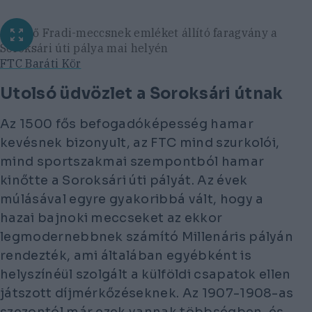
Az első Fradi-meccsnek emléket állító faragvány a
Soroksári úti pálya mai helyén
FTC Baráti Kör
Utolsó üdvözlet a Soroksári útnak
Az 1500 fős befogadóképesség hamar
kevésnek bizonyult, az FTC mind szurkolói,
mind sportszakmai szempontból hamar
kinőtte a Soroksári úti pályát. Az évek
múlásával egyre gyakoribbá vált, hogy a
hazai bajnoki meccseket az ekkor
legmodernebbnek számító Millenáris pályán
rendezték, ami általában egyébként is
helyszínéül szolgált a külföldi csapatok ellen
játszott díjmérkőzéseknek. Az 1907-1908-as