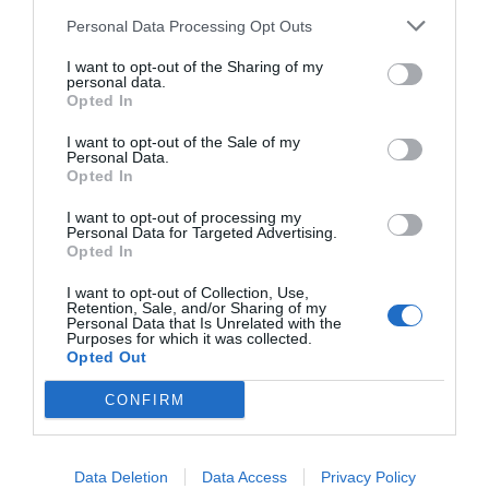
PATAKBAN FÜRÖDTEK MEG.
Personal Data Processing Opt Outs
Az FTC első bajnokcsapata (1903), illetve az
I want to opt-out of the Sharing of my
personal data.
Antony-féle öltözőbódé
Opted In
Hungaricana: Fradi Múzeum-gyűjtemény
I want to opt-out of the Sale of my
Personal Data.
A pályát három oldalról körbevevő kerítésre
Opted In
vonatkozólag írja a Sporthirlap, hogy a vasúti
I want to opt-out of processing my
töltésen legelő jéggyári kecskék
Personal Data for Targeted Advertising.
alkalmanként a pályára is bemerészkedtek.
Opted In
Ennek az oka az volt, hogy a kerítést a vasúti
I want to opt-out of Collection, Use,
töltés oldalán nem állították fel, ugyanis ide
Retention, Sale, and/or Sharing of my
Personal Data that Is Unrelated with the
kerültek a tribünként szolgáló, földbe vert
Purposes for which it was collected.
Opted Out
cölöpökre szegezett deszkák.
CONFIRM
Az öltöző, a kerítés és a kezdetleges tribün is
Antony Tamás, természetesen ferencvárosi
kötődésű ácsmester keze munkája volt. A
Data Deletion
Data Access
Privacy Policy