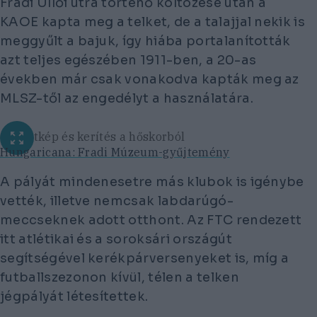
Fradi Üllői útra történő költözése után a
KAOE kapta meg a telket, de a talajjal nekik is
meggyűlt a bajuk, így hiába portalanították
azt teljes egészében 1911-ben, a 20-as
években már csak vonakodva kapták meg az
MLSZ-től az engedélyt a használatára.
Csapatkép és kerítés a hőskorból
Hungaricana: Fradi Múzeum-gyűjtemény
A pályát mindenesetre más klubok is igénybe
vették, illetve nemcsak labdarúgó-
meccseknek adott otthont. Az FTC rendezett
itt atlétikai és a soroksári országút
segítségével kerékpárversenyeket is, míg a
futballszezonon kívül, télen a telken
jégpályát létesítettek.