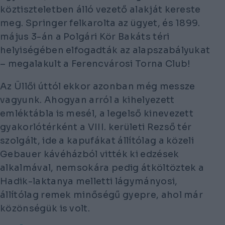
köztiszteletben álló vezető alakját kereste
meg. Springer felkarolta az ügyet, és 1899.
május 3-án a Polgári Kör Bakáts téri
helyiségében elfogadták az alapszabályukat
– megalakult a Ferencvárosi Torna Club!
Az Üllői úttól ekkor azonban még messze
vagyunk. Ahogyan arról a kihelyezett
emléktábla is mesél, a legelső kinevezett
gyakorlótérként a VIII. kerületi Rezső tér
szolgált, ide a kapufákat állítólag a közeli
Gebauer kávéházból vitték ki edzések
alkalmával, nemsokára pedig átköltöztek a
Hadik-laktanya melletti lágymányosi,
állítólag remek minőségű gyepre, ahol már
közönségük is volt.