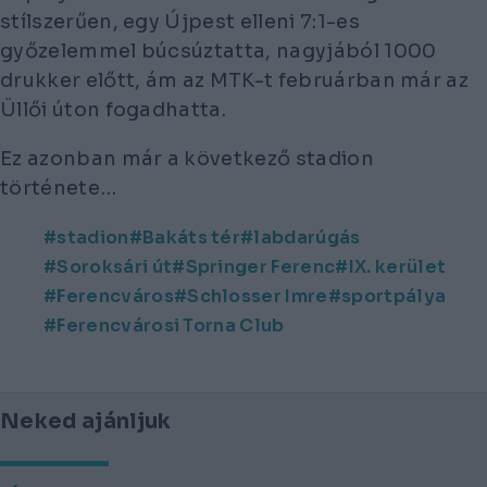
stílszerűen, egy Újpest elleni 7:1-es
győzelemmel búcsúztatta, nagyjából 1000
drukker előtt, ám az MTK-t februárban már az
Üllői úton fogadhatta.
Ez azonban már a következő stadion
története…
stadion
Bakáts tér
labdarúgás
Soroksári út
Springer Ferenc
IX. kerület
Ferencváros
Schlosser Imre
sportpálya
Ferencvárosi Torna Club
Neked ajánljuk