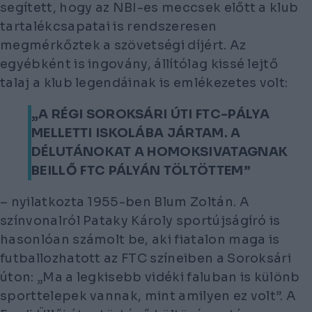
segített, hogy az NBI-es meccsek előtt a klub
tartalékcsapatai is rendszeresen
megmérkőztek a szövetségi díjért. Az
egyébként is ingovány, állítólag kissé lejtő
talaj a klub legendáinak is emlékezetes volt:
„A RÉGI SOROKSÁRI ÚTI FTC-PÁLYA
MELLETTI ISKOLÁBA JÁRTAM. A
DÉLUTÁNOKAT A HOMOKSIVATAGNAK
BEILLŐ FTC PÁLYÁN TÖLTÖTTEM”
– nyilatkozta 1955-ben Blum Zoltán. A
színvonalról Pataky Károly sportújságíró is
hasonlóan számolt be, aki fiatalon maga is
futballozhatott az FTC színeiben a Soroksári
úton: „Ma a legkisebb vidéki faluban is különb
sporttelepek vannak, mint amilyen ez volt”. A