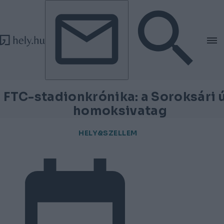
Tovább a tartalomhoz
Tovább a lábléchez
FTC-stadionkrónika: a Soroksári ú
homoksivatag
HELY&SZELLEM