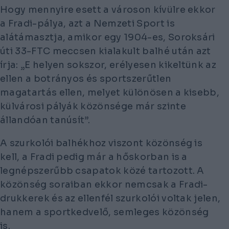
Hogy mennyire esett a városon kívülre ekkor
a Fradi-pálya, azt a Nemzeti Sport is
alátámasztja, amikor egy 1904-es, Soroksári
úti 33-FTC meccsen kialakult balhé után azt
írja: „E helyen sokszor, erélyesen kikeltünk az
ellen a botrányos és sportszerűtlen
magatartás ellen, melyet különösen a kisebb,
külvárosi pályák közönsége már szinte
állandóan tanúsít”.
A szurkolói balhékhoz viszont közönség is
kell, a Fradi pedig már a hőskorban is a
legnépszerűbb csapatok közé tartozott. A
közönség soraiban ekkor nemcsak a Fradi-
drukkerek és az ellenfél szurkolói voltak jelen,
hanem a sportkedvelő, semleges közönség
is.