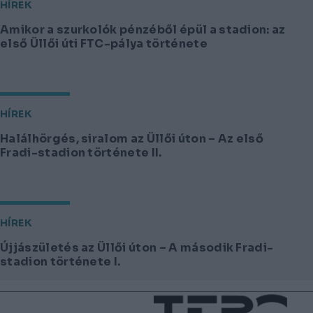
HÍREK
Amikor a szurkolók pénzéből épül a stadion: az
első Üllői úti FTC-pálya története
HÍREK
Halálhörgés, siralom az Üllői úton – Az első
Fradi-stadion története II.
HÍREK
Újjászületés az Üllői úton – A második Fradi-
stadion története I.
Lábléc