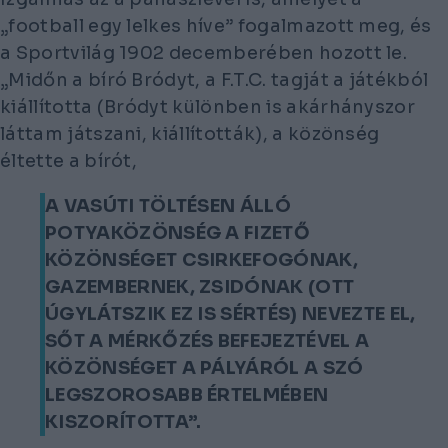
„football egy lelkes híve” fogalmazott meg, és
a Sportvilág 1902 decemberében hozott le.
„Midőn a bíró Bródyt, a F.T.C. tagját a játékból
kiállította (Bródyt különben is akárhányszor
láttam játszani, kiállították), a közönség
éltette a bírót,
A VASÚTI TÖLTÉSEN ÁLLÓ
POTYAKÖZÖNSÉG A FIZETŐ
KÖZÖNSÉGET CSIRKEFOGÓNAK,
GAZEMBERNEK, ZSIDÓNAK (OTT
ÚGYLÁTSZIK EZ IS SÉRTÉS) NEVEZTE EL,
SŐT A MÉRKŐZÉS BEFEJEZTÉVEL A
KÖZÖNSÉGET A PÁLYÁRÓL A SZÓ
LEGSZOROSABB ÉRTELMÉBEN
KISZORÍTOTTA”.