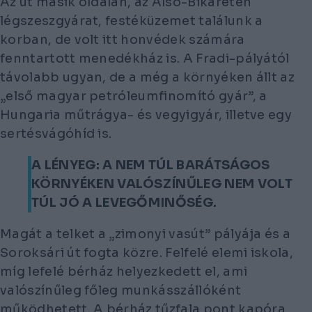
Az út másik oldalán, az Alsó-Bikaréten
légszeszgyárat, festéküzemet találunk a
korban, de volt itt honvédek számára
fenntartott menedékház is. A Fradi-pályától
távolabb ugyan, de a még a környéken állt az
„első magyar petróleumfinomító gyár”, a
Hungaria műtrágya- és vegyigyár, illetve egy
sertésvágóhíd is.
A LÉNYEG: A NEM TÚL BARÁTSÁGOS
KÖRNYÉKEN VALÓSZÍNŰLEG NEM VOLT
TÚL JÓ A LEVEGŐMINŐSÉG.
Magát a telket a „zimonyi vasút” pályája és a
Soroksári út fogta közre. Felfelé elemi iskola,
míg lefelé bérház helyezkedett el, ami
valószínűleg főleg munkásszállóként
működhetett. A bérház tűzfala pont kapóra