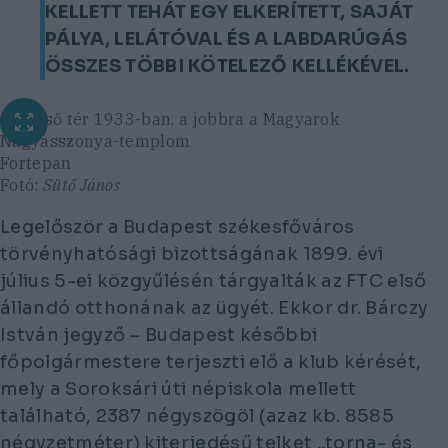
KELLETT TEHÁT EGY ELKERÍTETT, SAJÁT
PÁLYA, LELÁTÓVAL ÉS A LABDARÚGÁS
ÖSSZES TÖBBI KÖTELEZŐ KELLÉKÉVEL.
A Rezső tér 1933-ban, a jobbra a Magyarok
Nagyasszonya-templom
Fortepan
Fotó:
Sütő János
Legelőször a Budapest székesfőváros
törvényhatósági bizottságának 1899. évi
július 5-ei közgyűlésén tárgyalták az FTC első
állandó otthonának az ügyét. Ekkor dr. Bárczy
István jegyző – Budapest későbbi
főpolgármestere terjeszti elő a klub kérését,
mely a Soroksári úti népiskola mellett
található, 2387 négyszögöl (azaz kb. 8585
négyzetméter) kiterjedésű telket „torna- és