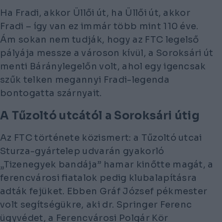
Ha Fradi, akkor Üllői út, ha Üllői út, akkor
Fradi – így van ez immár több mint 110 éve.
Ám sokan nem tudják, hogy az FTC legelső
pályája messze a városon kívül, a Soroksári út
menti Báránylegelőn volt, ahol egy igencsak
szűk telken megannyi Fradi-legenda
bontogatta szárnyait.
A Tűzoltó utcától a Soroksári útig
Az FTC története közismert: a Tűzoltó utcai
Sturza-gyártelep udvarán gyakorló
„Tizenegyek bandája” hamar kinőtte magát, a
ferencvárosi fiatalok pedig klubalapításra
adták fejüket. Ebben Gráf József pékmester
volt segítségükre, aki dr. Springer Ferenc
ügyvédet, a Ferencvárosi Polgár Kör