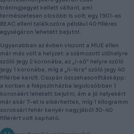
tréningjegyet kellett váltani, ami
természetesen olcsóbb is volt; egy 1901-es
BEAC elleni találkozóra például 40 filléres
egységáron lehetett bejutni.
Ugyanabban az évben viszont a MUE ellen
már más volt a helyzet: a számozott ülőhelyre
szóló jegy 2 koronába, az „I-ső” helyre szóló
jegy 1 koronába, míg a „II-ikra” szóló jegy 40
fillérbe került. Csupán összehasonlításképp:
a korban a Népszínházba legolcsóbban 1
koronáért lehetett bejutni, ám a jó helyekért
már akár 7-et is elkérhettek, míg 1 kilogramm
soroksári fehér kenyér nagyjából 30-40
fillérért volt kapható.