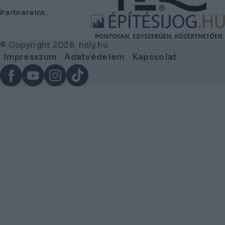
Partnereink:
© Copyright 2026. hely.hu
Lábléc
Impresszum
Adatvédelem
Kapcsolat
menü
Facebook
YouTube
Instagram
TikTok