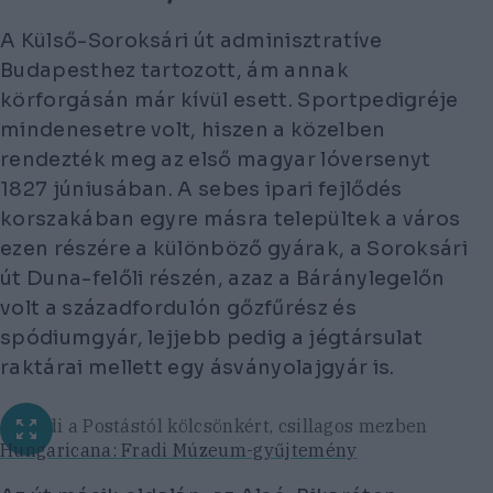
A Külső-Soroksári út adminisztratíve
Budapesthez tartozott, ám annak
körforgásán már kívül esett. Sportpedigréje
mindenesetre volt, hiszen a közelben
rendezték meg az első magyar lóversenyt
1827 júniusában. A sebes ipari fejlődés
korszakában egyre másra települtek a város
ezen részére a különböző gyárak, a Soroksári
út Duna-felőli részén, azaz a Báránylegelőn
volt a századfordulón gőzfűrész és
spódiumgyár, lejjebb pedig a jégtársulat
raktárai mellett egy ásványolajgyár is.
Ősfradi a Postástól kölcsönkért, csillagos mezben
Hungaricana: Fradi Múzeum-gyűjtemény