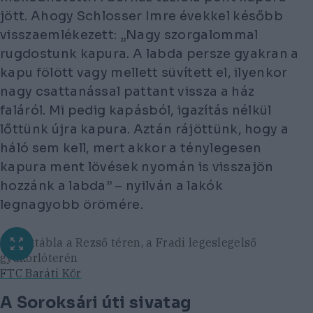
jött. Ahogy Schlosser Imre évekkel később
visszaemlékezett: „Nagy szorgalommal
rugdostunk kapura. A labda persze gyakran a
kapu fölött vagy mellett süvített el, ilyenkor
nagy csattanással pattant vissza a ház
faláról. Mi pedig kapásból, igazítás nélkül
lőttünk újra kapura. Aztán rájöttünk, hogy a
háló sem kell, mert akkor a ténylegesen
kapura ment lövések nyomán is visszajön
hozzánk a labda” – nyilván a lakók
legnagyobb örömére.
Emléktábla a Rezső téren, a Fradi legeslegelső
gyakorlóterén
FTC Baráti Kör
A Soroksári úti sivatag