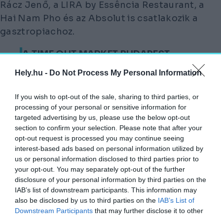
Rácz Jenő, a LIRA by Essência Restaurant, a
Hai Nam Pho és az Absolut is csatlakozik a
gasztropiachoz.
A TIME OUT MARKET BUDAPEST
SZEPTEMBER 20-ÁN NYÍLIK MEG,
Hely.hu -
Do Not Process My Personal Information
ettől kezdve minden nap 11:30 é 23:30 között
If you wish to opt-out of the sale, sharing to third parties, or
várják majd a gasztronómia szerelmeseit 11
processing of your personal or sensitive information for
konyhával, 3 bárral és 5
targeted advertising by us, please use the below opt-out
rendezvényhelyszínnel.
section to confirm your selection. Please note that after your
opt-out request is processed you may continue seeing
interest-based ads based on personal information utilized by
Az éttermesek csapata
us or personal information disclosed to third parties prior to
your opt-out. You may separately opt-out of the further
A Time Out Market Budapest egész évben
disclosure of your personal information by third parties on the
változatos kulturális programokat és
IAB’s list of downstream participants. This information may
also be disclosed by us to third parties on the
IAB’s List of
eseményeket is kínál majd.
Downstream Participants
that may further disclose it to other