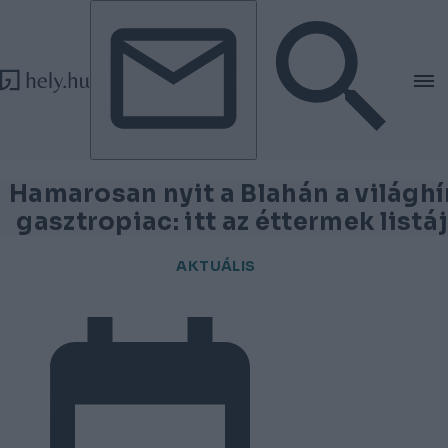
Tovább a tartalomhoz
Tovább a lábléchez
Hamarosan nyit a Blahán a világhí
gasztropiac: itt az éttermek listá
AKTUÁLIS