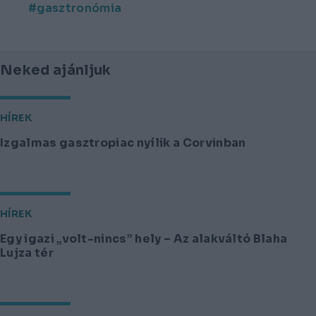
gasztronómia
Neked ajánljuk
HÍREK
Izgalmas gasztropiac nyílik a Corvinban
HÍREK
Egy igazi „volt-nincs” hely – Az alakváltó Blaha
Lujza tér