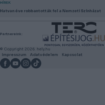
HÍREK
Hatvan éve robbantották fel a Nemzeti Színházat
Lábléc
Partnereink:
© Copyright 2026. hely.hu
Lábléc
Impresszum
Adatvédelem
Kapcsolat
menü
Facebook
YouTube
Instagram
TikTok