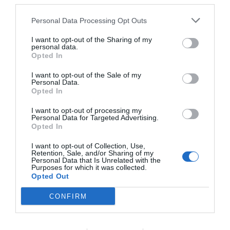
third parties.
Hétfőnként élő zongoraestek a Magyar
Bárzongoristák Egyesülete és a Roland
Personal Data Processing Opt Outs
zongora szervezésében, kedden és
I want to opt-out of the Sharing of my
szombaton jazzkoncertek a Paloznaki
personal data.
Opted In
Jazzpiknik jóvoltából, szerdán és pénteken
intimebb hangulatú fellépések
I want to opt-out of the Sale of my
Personal Data.
szórakoztatják a közönséget a Banana
Opted In
Records által, míg csütörtökönként a Budai
I want to opt-out of processing my
House Clique DJ-szettjei gondoskodnak a
Personal Data for Targeted Advertising.
Opted In
hangulatról.
I want to opt-out of Collection, Use,
VASÁRNAPONKÉNT A CSALÁDOKÉ A
Retention, Sale, and/or Sharing of my
Personal Data that Is Unrelated with the
FŐSZEREP, KÜLÖN PROGRAMOKKAL A
Purposes for which it was collected.
Opted Out
GYEREKEKNEK.
CONFIRM
A heti kínálatot havonta egy nagyszabású
koncert teszi még izgalmasabbá.