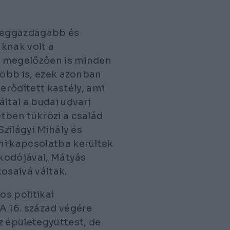
 leggazdagabb és
knak volt a
t megelőzően is minden
több is, ezek azonban
 erődített kastély, ami
ltal a budai udvari
tben tükrözi a család
Szilágyi Mihály és
ni kapcsolatba kerültek
lkodójával, Mátyás
kosaivá váltak.
s politikai
A 16. század végére
z épületegyüttest, de