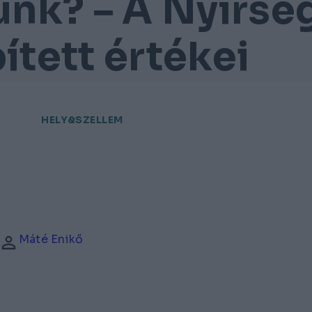
unk? – A Nyírsé
ített értékei
HELY&SZELLEM
Máté Enikő