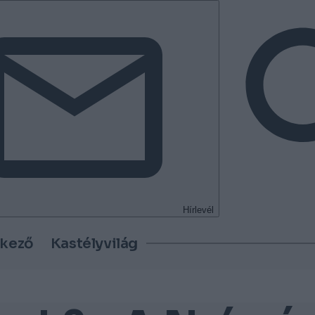
Hírlevél
tkező
Kastélyvilág