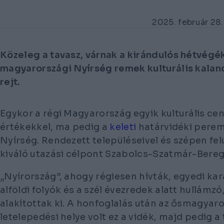
2025. február 28.
Közeleg a tavasz, várnak a kirándulós hétvégék
magyarországi Nyírség remek kulturális kala
rejt.
Egykor a régi Magyarország egyik kulturális cen
értékekkel, ma pedig a
keleti
határvidéki pereml
Nyírség. Rendezett településeivel és szépen fel
kiváló utazási célpont Szabolcs-Szatmár-Bereg
„Nyírország”, ahogy régiesen hívták, egyedi kar
alföldi folyók és a szél évezredek alatt hullám
alakítottak ki. A honfoglalás után az ősmagyaro
letelepedési helye volt ez a vidék, majd pedig 