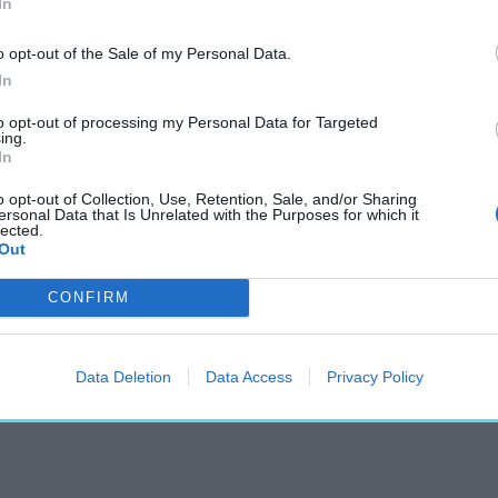
In
ntsük közös
szti
népi építészet
o opt-out of the Sale of my Personal Data.
ben mind pusztulásra
In
is világ nyomasztó súlya
to opt-out of processing my Personal Data for Targeted
kus tájházak és néprajzi
ing.
In
o opt-out of Collection, Use, Retention, Sale, and/or Sharing
SZONT A KÖZÉPKORI,
ersonal Data that Is Unrelated with the Purposes for which it
lected.
ZET TÖBB KIEMELKEDŐ
Out
CONFIRM
gy szűkebb közeg
 színhely volt, de a
ra ismert a szélesebb
Data Deletion
Data Access
Privacy Policy
vének vagy a