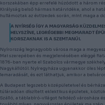
korszakában épp errefelé húzódott a három ré
Királyság belső hármas határvidéke, ahol a ha
hullámoztak az évtizedek során, mint maga a d
A NYÍRSÉG ÍGY A MAGYARSÁG KÜZDELMES
HELYSZÍNE, LEGRÉGEBBI MEGMARADT ÉPÜL
KORSZAKNAK IS A SZEMTANÚI.
Nyírország legnagyobb városa maga a megyesz
Mai szerepében és megjelenésében eléggé fiata
1876-ban nyerte el Szabolcs vármegye székhely
Nagykállótól. Nyíregyháza ugyanakkor öles lépt
lemaradását, és ezt láthatjuk, amikor a belvár
A Budapest legszebb középületeivel és bérháza
túláradóan díszített eklektikus épületek, köztü
Szálló, a táblabíró-világot felidéző városháza 
további míves, nagyvárosias épületek ma szép, 