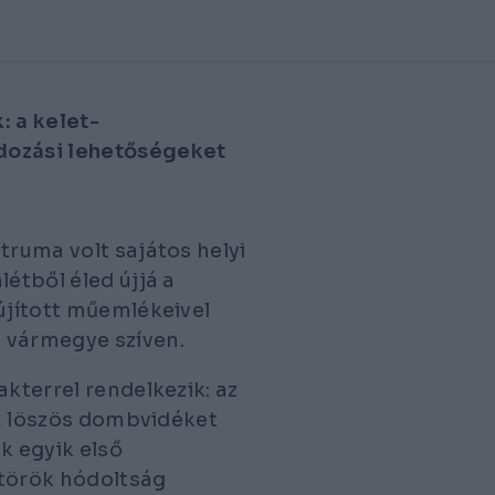
: a kelet-
ndozási lehetőségeket
truma volt sajátos helyi
étből éled újjá a
újított műemlékeivel
 vármegye szíven.
akterrel rendelkezik: az
zó, löszös dombvidéket
k egyik első
a török hódoltság