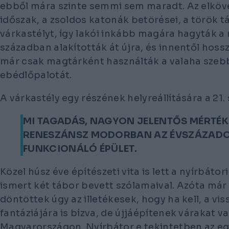
ebből mára szinte semmi sem maradt. Az elköv
időszak, a zsoldos katonák betörései, a török 
várkastélyt, így lakói inkább magára hagyták a 
században alakították át újra, és innentől hoss
már csak magtárként használták a valaha szebb 
ebédlőpalotát.
A várkastély egy részének helyreállítására a 21.
MI TAGADÁS, NAGYON JELENTŐS MÉRTÉKB
RENESZÁNSZ MODORBAN AZ ÉVSZÁZAD
FUNKCIONÁLÓ ÉPÜLET.
Közel húsz éve építészeti vita is lett a nyírbátor
ismert két tábor bevett szólamaival. Azóta má
döntöttek úgy az illetékesek, hogy ha kell, a v
fantáziájára is bízva, de újjáépítenek várakat
Magyarországon. Nyírbátor e tekintetben az egy