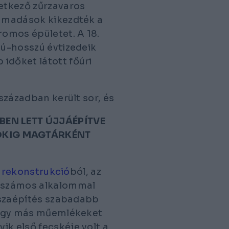
etkező zűrzavaros
támadások kikezdték a
romos épületet. A 18.
zú-hosszú évtizedeik
időket látott főúri
 században került sor, és
EN LETT ÚJJÁÉPÍTVE
OKIG MAGTÁRKÉNT
i
rekonstrukció
ból, az
r számos alkalommal
isszaépítés szabadabb
 vagy más műemlékeket
ik első fecskéje volt a