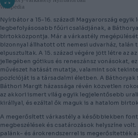
A Báthory-várkastély Nyírbátorban
Wikipédia
Nyírbátor a 15-16. századi Magyarország egyik
legbefolyásosabb főúri családjának, a Báthorya
birtokközpontja. Már a várkastély megépülésé
bizonnyal állhatott ott nemesi udvarház, talán 
elpusztultak. A 15. század végére jött létre az az
jellegében gótikus és reneszánsz vonásokat, ezá
művészet hatását mutatja, valamint sok tekinte
pozícióját is a társadalmi életben. A Báthoryak 
Báthori Margit házassága révén közvetlen roko
az akkori ismert világ egyik legjelentősebb ura
királlyal, és ezáltal ők maguk is a hatalom birto
A megerősített várkastély a későbbiekben fonto
megbeszélések és csatározások helyszíne volt. 
palánk- és árokrendszerrel is megerősítették a