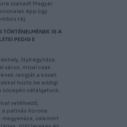
szre szakadt Magyar
tárvonalak épp úgy
ombos táj.
 TÖRTÉNELMÉNEK IS A
ETEI PEDIG E
ékhely, Nyíregyháza.
l város, mivel csak
ének rangját a közeli
ekkel hozta be addigi
os közepén sétálgatunk.
ival vetélkedő,
k a patinás Korona
és megyeháza, valamint
tágas, zöld tereken és