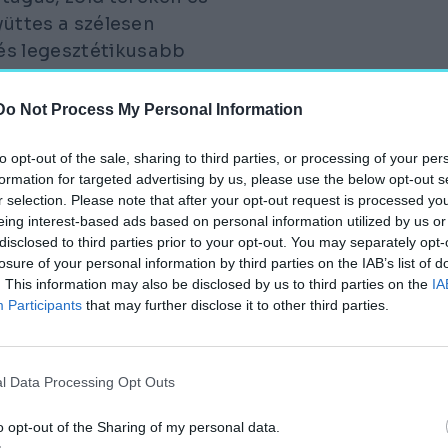
yüttes a szélesen
és legesztétikusabb
Do Not Process My Personal Information
to opt-out of the sale, sharing to third parties, or processing of your per
formation for targeted advertising by us, please use the below opt-out s
ió legértékesebb és
r selection. Please note that after your opt-out request is processed y
 a tavasztól őszig
eing interest-based ads based on personal information utilized by us or
disclosed to third parties prior to your opt-out. You may separately opt-
leti magyar vidékek
losure of your personal information by third parties on the IAB’s list of
i Múzeumfalu vagy
. This information may also be disclosed by us to third parties on the
IA
nzen remek programokat
Participants
that may further disclose it to other third parties.
kedhetünk és
 mesterségeket,
 kor mindennapjaiba.
l Data Processing Opt Outs
zakadunk a múlttól, így
o opt-out of the Sharing of my personal data.