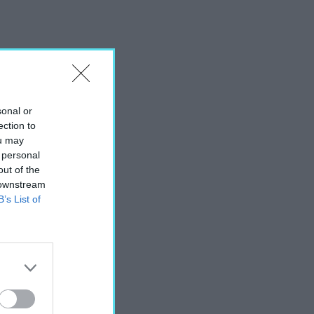
sonal or
ection to
ou may
 personal
out of the
 downstream
B’s List of