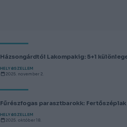
Házsongárdtól Lakompakig: 5+1 különle
HELY&SZELLEM
2025. november 2.
Fűrészfogas parasztbarokk: Fertőszéplak
HELY&SZELLEM
2025. október 18.