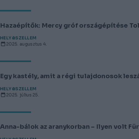
Hazaépítők: Mercy gróf országépítése To
HELY&SZELLEM
2025. augusztus 4.
Egy kastély, amit a régi tulajdonosok les
HELY&SZELLEM
2025. július 25.
Anna-bálok az aranykorban – Ilyen volt Fü