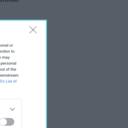
sonal or
ection to
ou may
 personal
out of the
 downstream
B’s List of