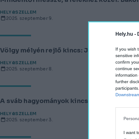
HELY&SZELLEM
2025. szeptember 9.
Hely.hu -
If you wish 
Völgy mélyén rejlő kincs: Jósvafő – Egy n
sensitive in
confirm you
HELY&SZELLEM
continue se
2025. szeptember 8.
information 
further disc
participants
Downstream 
A sváb hagyományok kincsestára: Mór épí
HELY&SZELLEM
Persona
2025. szeptember 3.
I want t