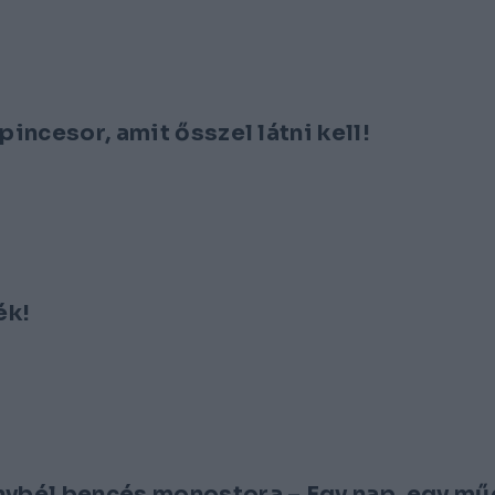
pincesor, amit ősszel látni kell!
ék!
onybél bencés monostora – Egy nap, egy m