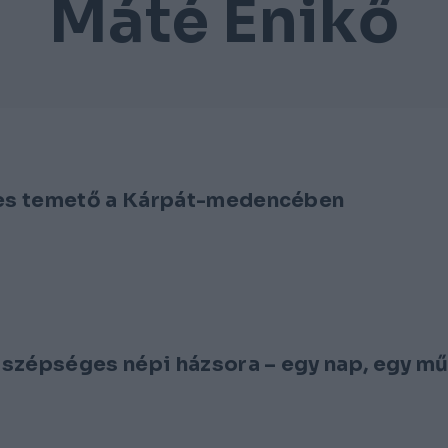
Máté Enikő
ges temető a Kárpát-medencében
 szépséges népi házsora – egy nap, egy m