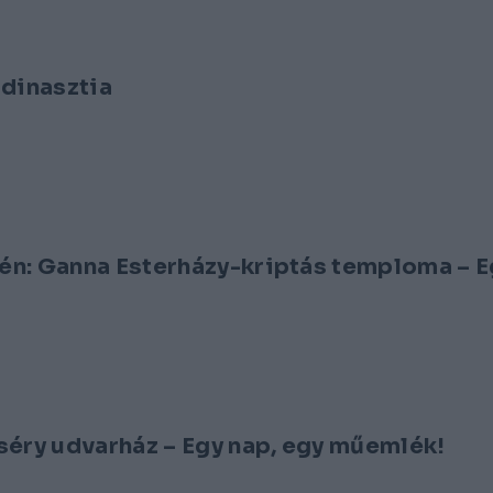
-dinasztia
én: Ganna Esterházy-kriptás temploma – E
séry udvarház – Egy nap, egy műemlék!