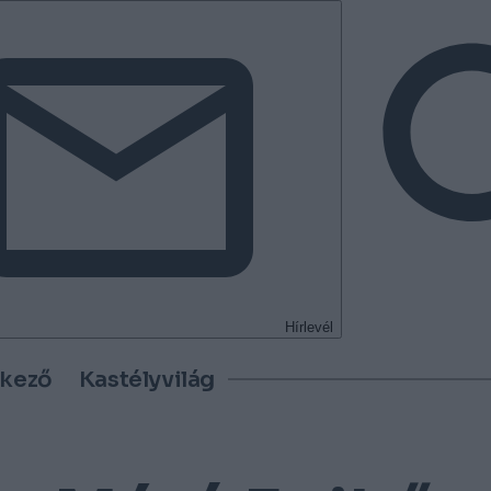
Hírlevél
tkező
Kastélyvilág