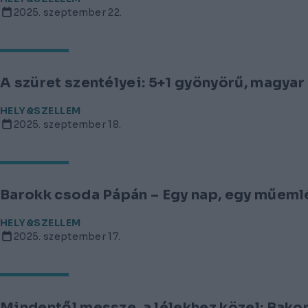
2025. szeptember 22.
A szüret szentélyei: 5+1 gyönyörű, magyar 
HELY&SZELLEM
2025. szeptember 18.
Barokk csoda Pápán – Egy nap, egy műeml
HELY&SZELLEM
2025. szeptember 17.
Mindentől messze, a lélekhez közel: Bak