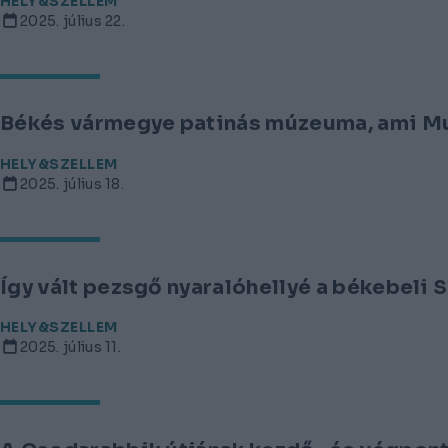
HELY&SZELLEM
2025. július 22.
Békés vármegye patinás múzeuma, ami Mun
HELY&SZELLEM
2025. július 18.
Így vált pezsgő nyaralóhellyé a békebeli 
HELY&SZELLEM
2025. július 11.