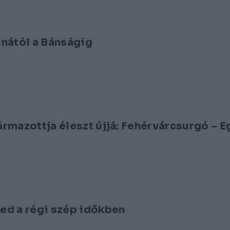
lnától a Bánságig
zármazottja éleszt újjá: Fehérvárcsurgó – 
red a régi szép időkben