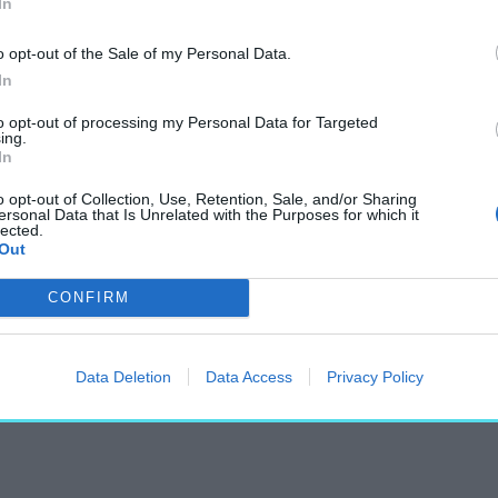
In
ben – Egy nap, egy műemlék!
o opt-out of the Sale of my Personal Data.
In
to opt-out of processing my Personal Data for Targeted
ing.
In
o opt-out of Collection, Use, Retention, Sale, and/or Sharing
ersonal Data that Is Unrelated with the Purposes for which it
– Egy nap, egy műemlék!
lected.
Out
CONFIRM
Data Deletion
Data Access
Privacy Policy
 egy műemlék!