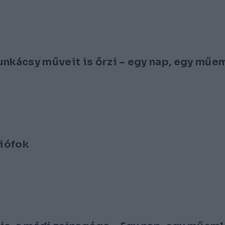
kácsy műveit is őrzi – egy nap, egy műe
Siófok