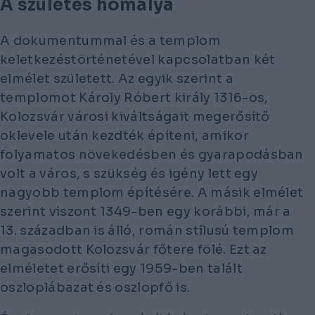
A születés homálya
A dokumentummal és a templom
keletkezéstörténetével kapcsolatban két
elmélet született. Az egyik szerint a
templomot Károly Róbert király 1316-os,
Kolozsvár városi kiváltságait megerősítő
oklevele után kezdték építeni, amikor
folyamatos növekedésben és gyarapodásban
volt a város, s szükség és igény lett egy
nagyobb templom építésére. A másik elmélet
szerint viszont 1349-ben egy korábbi, már a
13. században is álló, román stílusú templom
magasodott Kolozsvár főtere fölé. Ezt az
elméletet erősíti egy 1959-ben talált
oszloplábazat és oszlopfő is.