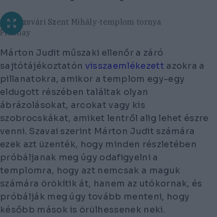
a kolozsvári Szent Mihály-templom tornya
Pixabay
Márton Judit műszaki ellenőr a záró
sajtótájékoztatón
visszaemlékezett
azokra a
pillanatokra, amikor a templom egy-egy
eldugott részében találtak olyan
ábrázolásokat, arcokat vagy kis
szobrocskákat, amiket lentről alig lehet észre
venni. Szavai szerint Márton Judit számára
ezek azt üzenték, hogy minden részletében
próbáljanak meg úgy odafigyelni a
templomra, hogy azt nemcsak a maguk
számára örökítik át, hanem az utókornak, és
próbálják meg úgy tovább menteni, hogy
később mások is örülhessenek neki.