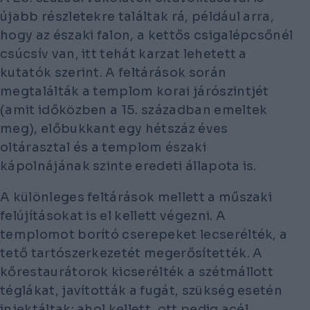
újabb részletekre találtak rá, például arra,
hogy az északi falon, a kettős csigalépcsőnél
csúcsív van, itt tehát karzat lehetett a
kutatók szerint. A feltárások során
megtalálták a templom korai járószintjét
(amit időközben a 15. században emeltek
meg), előbukkant egy hétszáz éves
oltárasztal és a templom északi
kápolnájának szinte eredeti állapota is.
A különleges feltárások mellett a műszaki
felújításokat is el kellett végezni. A
templomot borító cserepeket lecserélték, a
tető tartószerkezetét megerősítették. A
kőrestaurátorok kicserélték a szétmállott
téglákat, javították a fugát, szükség esetén
injektáltak; ahol kellett, ott pedig acél