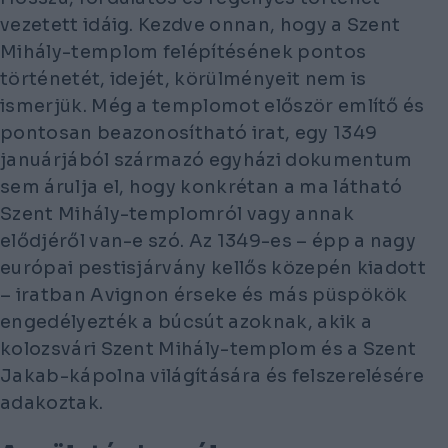
vezetett idáig. Kezdve onnan, hogy a Szent
Mihály-templom felépítésének pontos
történetét, idejét, körülményeit nem is
ismerjük. Még a templomot először említő és
pontosan beazonosítható irat, egy 1349
januárjából származó egyházi dokumentum
sem árulja el, hogy konkrétan a ma látható
Szent Mihály-templomról vagy annak
elődjéről van-e szó. Az 1349-es – épp a nagy
európai pestisjárvány kellős közepén kiadott
– iratban Avignon érseke és más püspökök
engedélyezték a búcsút azoknak, akik a
kolozsvári Szent Mihály-templom és a Szent
Jakab-kápolna világítására és felszerelésére
adakoztak.