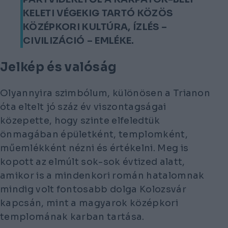
KELETI VÉGEKIG TARTÓ KÖZÖS
KÖZÉPKORI KULTÚRA, ÍZLÉS –
CIVILIZÁCIÓ – EMLÉKE.
Jelkép és valóság
Olyannyira szimbólum, különösen a Trianon
óta eltelt jó száz év viszontagságai
közepette, hogy szinte elfeledtük
önmagában épületként, templomként,
műemlékként nézni és értékelni. Meg is
kopott az elmúlt sok-sok évtized alatt,
amikor is a mindenkori román hatalomnak
mindig volt fontosabb dolga Kolozsvár
kapcsán, mint a magyarok középkori
templomának karban tartása.