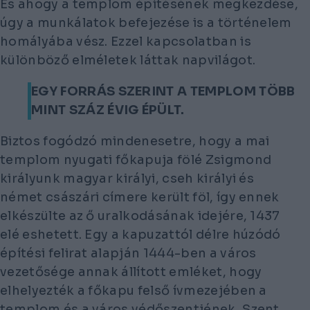
És ahogy a templom építésének megkezdése,
úgy a munkálatok befejezése is a történelem
homályába vész. Ezzel kapcsolatban is
különböző elméletek láttak napvilágot.
EGY FORRÁS SZERINT A TEMPLOM TÖBB
MINT SZÁZ ÉVIG ÉPÜLT.
Biztos fogódzó mindenesetre, hogy a mai
templom nyugati főkapuja fölé Zsigmond
királyunk magyar királyi, cseh királyi és
német császári címere került föl, így ennek
elkészülte az ő uralkodásának idejére, 1437
elé eshetett. Egy a kapuzattól délre húzódó
építési felirat alapján 1444-ben a város
vezetősége annak állított emléket, hogy
elhelyezték a főkapu felső ívmezejében a
templom és a város védőszentjének, Szent