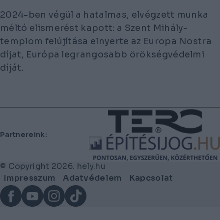
2024-ben végül a hatalmas, elvégzett munka
méltó elismerést kapott: a Szent Mihály-
templom felújítása elnyerte az Europa Nostra
díjat, Európa legrangosabb örökségvédelmi
díját.
Lábléc
Partnereink:
© Copyright 2026. hely.hu
Lábléc
Impresszum
Adatvédelem
Kapcsolat
menü
Facebook
YouTube
Instagram
TikTok