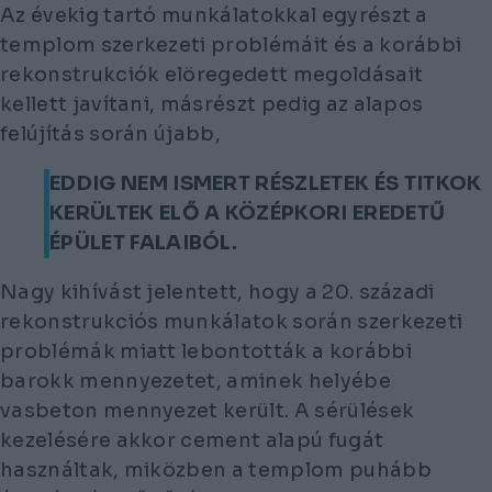
Az évekig tartó munkálatokkal egyrészt a
templom szerkezeti problémáit és a korábbi
rekonstrukciók elöregedett megoldásait
kellett javítani, másrészt pedig az alapos
felújítás során újabb,
EDDIG NEM ISMERT RÉSZLETEK ÉS TITKOK
KERÜLTEK ELŐ A KÖZÉPKORI EREDETŰ
ÉPÜLET FALAIBÓL.
Nagy kihívást jelentett, hogy a 20. századi
rekonstrukciós munkálatok során szerkezeti
problémák miatt lebontották a korábbi
barokk mennyezetet, aminek helyébe
vasbeton mennyezet került. A sérülések
kezelésére akkor cement alapú fugát
használtak, miközben a templom puhább