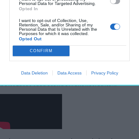
Personal Data for Targeted Advertising.
Fontos tény, hogy a templom 1956 és 1964
Opted In
között már átesett egy, a román állam által
I want to opt-out of Collection, Use,
finanszírozott, átfogó restauráláson, ennek
Retention, Sale, and/or Sharing of my
Personal Data that Is Unrelated with the
során figyelembe vették Lux Kálmán és Rados
Purposes for which it was collected.
Opted Out
Jenő elképzeléseit, Rátz Mihály, Moll Elemér
és Debreczeni László terveit. Az ötvenes
CONFIRM
években bukaresti helyreállítási tervek
alapján Bágyuj Lajos elbonttatta a szentély
Data Deletion
Data Access
Privacy Policy
sérült barokk boltozatát, az eredeti gótikus
boltozatot vasbetonból rekonstruálták.