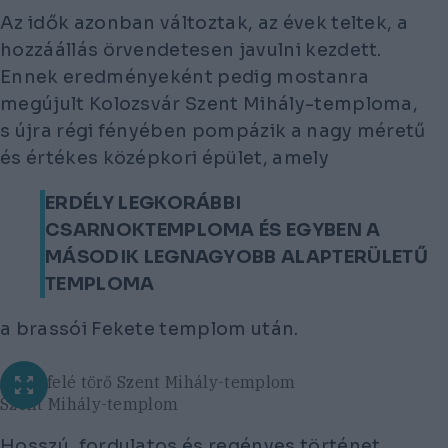
Az idők azonban változtak, az évek teltek, a
hozzáállás örvendetesen javulni kezdett.
Ennek eredményeként pedig mostanra
megújult Kolozsvár Szent Mihály-temploma,
s újra régi fényében pompázik a nagy méretű
és értékes középkori épület, amely
ERDÉLY LEGKORÁBBI
CSARNOKTEMPLOMA ÉS EGYBEN A
MÁSODIK LEGNAGYOBB ALAPTERÜLETŰ
TEMPLOMA
a brassói Fekete templom után.
Az ég felé törő Szent Mihály-templom
Szent Mihály-templom
Hosszú, fordulatos és regényes történet