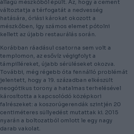
állagú mészkőből épült. Az, hogy a cement
változtatja a térfogatát a nedvesség
hatására, óriási károkat okozott a
mészkőben, így számos elemet pótolni
kellett az újabb restaurálás során.
Korábban ráadásul csatorna sem volt a
templomon, az esővíz végigfolyt a
támpilléreket, újabb sérüléseket okozva.
További, még régebb óta fennálló problémát
jelentett, hogy a 19. században elkészült
neogótikus torony a hatalmas terhelésével
károsította a kapcsolódó középkori
falrészeket: a koszorúgerendák szintjén 20
centiméteres süllyedést mutattak ki. 2015
nyarán a boltozatból omlott le egy nagy
darab vakolat.