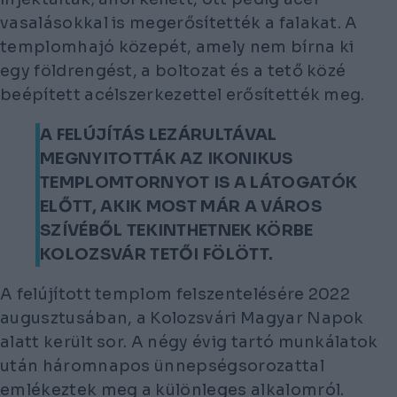
vasalásokkal is megerősítették a falakat. A
templomhajó közepét, amely nem bírna ki
egy földrengést, a boltozat és a tető közé
beépített acélszerkezettel erősítették meg.
A FELÚJÍTÁS LEZÁRULTÁVAL
MEGNYITOTTÁK AZ IKONIKUS
TEMPLOMTORNYOT IS A LÁTOGATÓK
ELŐTT, AKIK MOST MÁR A VÁROS
SZÍVÉBŐL TEKINTHETNEK KÖRBE
KOLOZSVÁR TETŐI FÖLÖTT.
A felújított templom felszentelésére 2022
augusztusában, a Kolozsvári Magyar Napok
alatt került sor. A négy évig tartó munkálatok
után háromnapos ünnepségsorozattal
emlékeztek meg a különleges alkalomról.