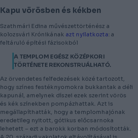
Kapu vörösben és kékben
Szathmári Edina művészettörténész a
kolozsvári Krónikának
azt nyilatkozta
: a
feltáruló építési fázisokból
A TEMPLOM EGÉSZ KÖZÉPKORI
TÖRTÉNETE REKONSTRUÁLHATÓ.
Az örvendetes felfedezések közé tartozott,
hogy színes festéknyomokra bukkantak a déli
kapunál, amelynek díszei ezek szerint vörös
és kék színekben pompázhattak. Azt is
megállapíthatták, hogy a templomhajónak
eredetileg nyitott, gótikus előcsarnoka
lehetett – ezt a barokk korban módosították.
A 20. századi vakolatok eltávolításával is