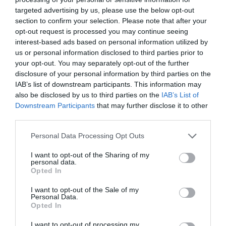
században is a városlakók, a látogatók és az
targeted advertising by us, please use the below opt-out
Erdélyről ábrándozó magyarok ismerhetnek.
section to confirm your selection. Please note that after your
opt-out request is processed you may continue seeing
Van is miért jelképnek tekinteni a
interest-based ads based on personal information utilized by
templomot:
us or personal information disclosed to third parties prior to
your opt-out. You may separately opt-out of the further
disclosure of your personal information by third parties on the
ITT VÁLASZTOTTÁK ERDÉLY FEJEDELMÉVÉ
IAB’s list of downstream participants. This information may
BÁTHORY GÁBORT ÉS BETHLEN GÁBORT,
also be disclosed by us to third parties on the
IAB’s List of
ITT ÁLLT BOCSKAI ISTVÁN FEJEDELEM
Downstream Participants
that may further disclose it to other
RAVATALA IS;
third parties.
Personal Data Processing Opt Outs
a régi időkben számos országgyűlést is
tartottak falai között; 1939-ben pedig itt
I want to opt-out of the Sharing of my
personal data.
szentelték püspökké Márton Áront, a
Opted In
templom akkori plébánosát.
I want to opt-out of the Sale of my
Personal Data.
Opted In
A felállványozott templom 1958-ban.
Fortepan
I want to opt-out of processing my