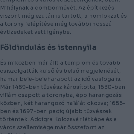
Mihálynak a domborművét. Az építkezés
viszont még ezután is tartott, a homlokzat és
a torony felépítése még további hosszú
évtizedeket vett igénybe.
Földindulás és istennyila
És miközben már állt a templom és tovább
csiszolgatták külső és belső megjelenését,
hamar bele-beleharapott az idő vasfoga is.
Már 1489-ben tűzvész károsította; 1630-ban
villám csapott a toronyba, épp harangozás
közben, két harangozó halálát okozva; 1655-
ben és 1697-ben pedig újabb tűzvészek
történtek. Addigra Kolozsvár látképe és a
város szellemisége már összeforrt az