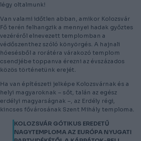
légy oltalmunk!
Van valami időtlen abban, amikor Kolozsvár
Fő terén felhangzik a mennyei hadak győztes
vezéréről elnevezett templomban a
védőszenthez szóló könyörgés. A hajnali
hóesésből a rorátéra várakozó templom
csendjébe toppanva érezni az évszázados
közös történetünk erejét.
Ha van építészeti jelképe Kolozsvárnak és a
helyi magyaroknak – sőt, talán az egész
erdélyi magyarságnak –, az Erdély régi,
kincses fővárosának Szent Mihály temploma.
KOLOZSVÁR GÓTIKUS EREDETŰ
NAGYTEMPLOMA AZ EURÓPA NYUGATI
PARTVIDÉKÉTŐL A KÁRPÁTOK-BELI