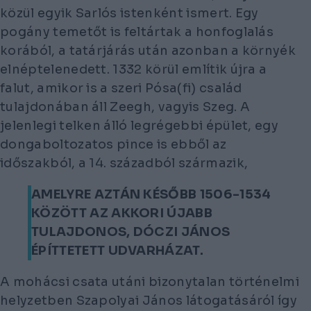
közül egyik Sarlós istenként ismert. Egy
pogány temetőt is feltártak a honfoglalás
korából, a tatárjárás után azonban a környék
elnéptelenedett. 1332 körül említik újra a
falut, amikor is a szeri Pósa(fi) család
tulajdonában áll Zeegh, vagyis Szeg. A
jelenlegi telken álló legrégebbi épület, egy
dongaboltozatos pince is ebből az
időszakból, a 14. századból származik,
AMELYRE AZTÁN KÉSŐBB 1506-1534
KÖZÖTT AZ AKKORI ÚJABB
TULAJDONOS, DÓCZI JÁNOS
ÉPÍTTETETT UDVARHÁZAT.
A mohácsi csata utáni bizonytalan történelmi
helyzetben Szapolyai János látogatásáról így