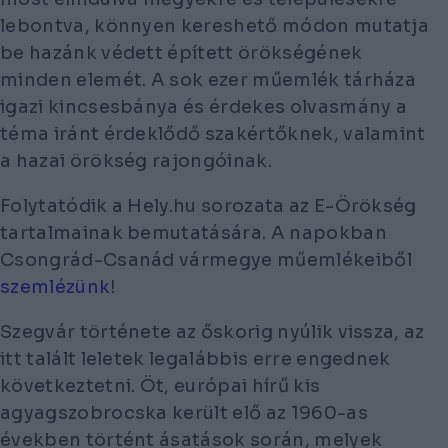
lebontva, könnyen kereshető módon mutatja
be hazánk védett épített örökségének
minden elemét. A sok ezer műemlék tárháza
igazi kincsesbánya és érdekes olvasmány a
téma iránt érdeklődő szakértőknek, valamint
a hazai örökség rajongóinak.
Folytatódik a Hely.hu sorozata az E-Örökség
tartalmainak bemutatására. A napokban
Csongrád-Csanád vármegye műemlékeiből
szemlézünk
!
Szegvár története az őskorig nyúlik vissza, az
itt talált leletek legalábbis erre engednek
következtetni. Öt, európai hírű kis
agyagszobrocska került elő az 1960-as
években történt ásatások során, melyek