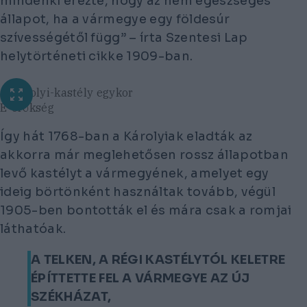
mindenki érezte, hogy az nem egészséges
állapot, ha a vármegye egy földesúr
szívességétől függ”
– írta Szentesi Lap
helytörténeti cikke 1909-ban.
A Károlyi-kastély egykor
E-örökség
Így hát 1768-ban a Károlyiak eladták az
akkorra már meglehetősen rossz állapotban
levő kastélyt a vármegyének, amelyet egy
ideig börtönként használtak tovább, végül
1905-ben bontották el és mára csak a romjai
láthatóak.
A TELKEN, A RÉGI KASTÉLYTÓL KELETRE
ÉPÍTTETTE FEL A VÁRMEGYE AZ ÚJ
SZÉKHÁZAT,