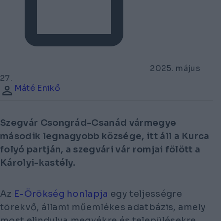
2025. május
27.
Máté Enikő
Szegvár Csongrád-Csanád vármegye
második legnagyobb községe, itt áll a Kurca
folyó partján, a szegvári vár romjai fölött a
Károlyi-kastély.
Az
E-Örökség honlapja
egy teljességre
törekvő, állami műemlékes adatbázis, amely
most elindulva megyékre és településekre