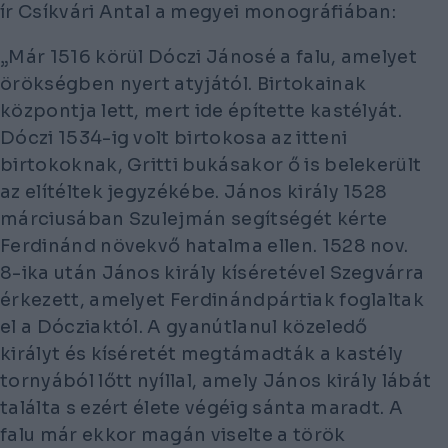
ír Csíkvári Antal a megyei monográfiában:
„Már 1516 körül Dóczi Jánosé a falu, amelyet
örökségben nyert atyjától. Birtokainak
központja lett, mert ide építette kastélyát.
Dóczi 1534-ig volt birtokosa az itteni
birtokoknak, Gritti bukásakor ő is belekerült
az elítéltek jegyzékébe. János király 1528
márciusában Szulejmán segítségét kérte
Ferdinánd növekvő hatalma ellen. 1528 nov.
8-ika után János király kíséretével Szegvárra
érkezett, amelyet Ferdinándpártiak foglaltak
el a Dócziaktól. A gyanútlanul közeledő
királyt és kíséretét megtámadták a kastély
tornyából lőtt nyíllal, amely János király lábát
találta s ezért élete végéig sánta maradt. A
falu már ekkor magán viselte a török