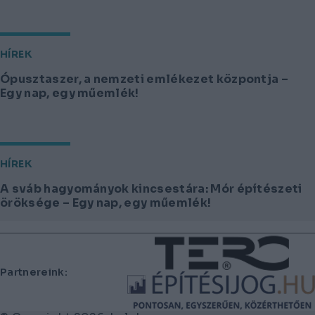
HÍREK
Ópusztaszer, a nemzeti emlékezet központja –
Egy nap, egy műemlék!
HÍREK
A sváb hagyományok kincsestára: Mór építészeti
öröksége – Egy nap, egy műemlék!
Lábléc
Partnereink: