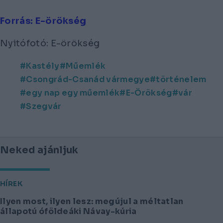
Forrás: E-örökség
Nyitófotó: E-örökség
Kastély
Műemlék
Csongrád-Csanád vármegye
történelem
egy nap egy műemlék
E-Örökség
vár
Szegvár
Neked ajánljuk
HÍREK
Ilyen most, ilyen lesz: megújul a méltatlan
állapotú óföldeáki Návay-kúria