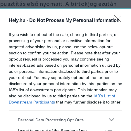
pusztítás első nyomait. A birtokjog ezután
Dóczi Miklósé, aki alig pár évig bírhatta.”
Hely.hu -
Do Not Process My Personal Information
Szegvár vára és kastélya légifotón (forrás:
Wikipedia)
If you wish to opt-out of the sale, sharing to third parties, or
processing of your personal or sensitive information for
A század végére a település újra
targeted advertising by us, please use the below opt-out
section to confirm your selection. Please note that after your
elnéptelenedett, és csak lassan,
opt-out request is processed you may continue seeing
viszontagságos úton indult újra fejlődésnek.
interest-based ads based on personal information utilized by
1722-től a Károlyi grófi család birtoka lett, ők
us or personal information disclosed to third parties prior to
hívtak be katolikus családokat is a szinte
your opt-out. You may separately opt-out of the further
disclosure of your personal information by third parties on the
lakatlan pusztára. Károlyi Sándor az
IAB’s list of downstream participants. This information may
erődítményszerű épületet a kor ízlésének
also be disclosed by us to third parties on the
IAB’s List of
megfelelően átépíttette, 1739-ben pedig a
Downstream Participants
that may further disclose it to other
third parties.
kastélytól nem messze felépült a templom is.
Personal Data Processing Opt Outs
NÉHÁNY ÉVTIZED ALATT SZEGVÁR A
VÁRMEGYE EGYIK FONTOS KÖZPONTJA
I want to opt-out of the Sharing of my