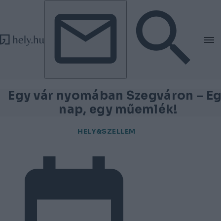
Tovább a tartalomhoz
Tovább a lábléchez
Egy vár nyomában Szegváron – E
nap, egy műemlék!
HELY&SZELLEM