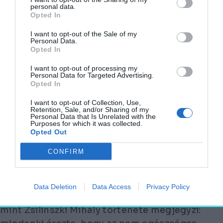
personal data.
LETT, A KASTÉLYT PEDIG A KÁROLYIAK A
Opted In
GYŰLÉSEK IDEJÉRE ÁTENGEDTÉK A
I want to opt-out of the Sale of my
VÁRMEGYÉNEK.
Personal Data.
Opted In
„A gyűléseket csakúgy, mint a XIII—XV.
I want to opt-out of processing my
században vándorolva tartották s az
Personal Data for Targeted Advertising.
Opted In
ideiglenes hely, ahol a vármegye levéltára és
pénzes ládája elhelyezést nyert a
I want to opt-out of Collection, Use,
Retention, Sale, and/or Sharing of my
székhelykérdés megoldásáig már 1723-tól
Personal Data that Is Unrelated with the
Purposes for which it was collected.
kezdve gróf Károlyi Sándor szegvári kastélya
Opted Out
volt, amelyet e célból a vármegyének
CONFIRM
átengedett. (…) Az első napokban, amidőn a
megye újjászületését élte, jó volt a kölcsön
adott szegvári kastély arra, hogy a levéltár és
Data Deletion
Data Access
Privacy Policy
pénzesláda valahol elhelyezhető legyen; de
mint Zsilinszki Mihály története megjegyzi: