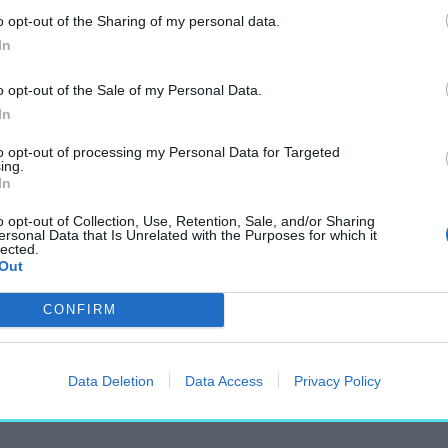
o opt-out of the Sharing of my personal data.
In
ÉS EMLÉKSZOBÁT IS
o opt-out of the Sale of my Personal Data.
19-ben mártírhalált
In
to opt-out of processing my Personal Data for Targeted
ing.
kötő angolkert jellegű
In
o opt-out of Collection, Use, Retention, Sale, and/or Sharing
ersonal Data that Is Unrelated with the Purposes for which it
lected.
Out
CONFIRM
arország
, a tervező a K2 Lab
Data Deletion
Data Access
Privacy Policy