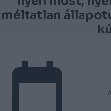
Ilyen most, ilye
méltatlan állapot
kú