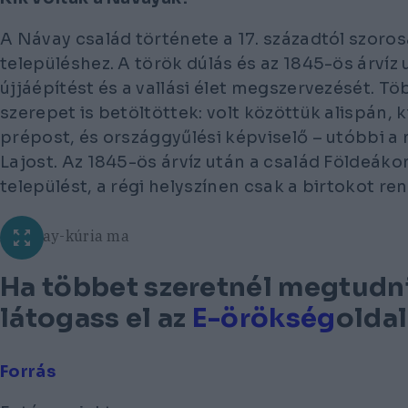
A Návay család története a 17. századtól szoro
településhez. A török dúlás és az 1845-ös árvíz 
újjáépítést és a vallási élet megszervezését. Tö
szerepet is betöltöttek: volt közöttük alispán, k
prépost, és országgyűlési képviselő – utóbbi a
Lajost. Az 1845-ös árvíz után a család Földeákon
települést, a régi helyszínen csak a birtokot ren
A Návay-kúria ma
Ha többet szeretnél megtudni 
látogass el az
E-örökség
oldal
Forrás