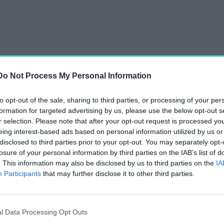
Do Not Process My Personal Information
on 1,75 milliárd
to opt-out of the sale, sharing to third parties, or processing of your per
formation for targeted advertising by us, please use the below opt-out s
r selection. Please note that after your opt-out request is processed y
eing interest-based ads based on personal information utilized by us or
ást kap az épület, korhű
disclosed to third parties prior to your opt-out. You may separately opt-
a kastélykertet is.
losure of your personal information by third parties on the IAB’s list of
. This information may also be disclosed by us to third parties on the
IA
Participants
that may further disclose it to other third parties.
k létre, ahol
l Data Processing Opt Outs
agánrendezvények is