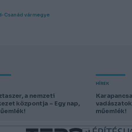
d-Csanád vármegye
HÍREK
taszer, a nemzeti
Karapancsa 
ezet központja – Egy nap,
vadászatok 
műemlék!
műemlék!