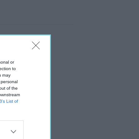
sonal or
ection to
ou may
 personal
out of the
 downstream
B’s List of