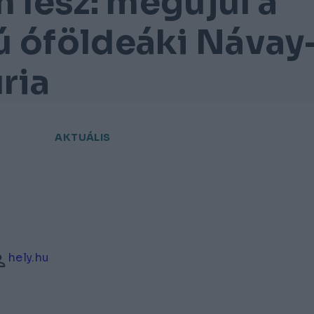
n lesz: megújul a
ú óföldeáki Návay
ria
AKTUÁLIS
hely.hu