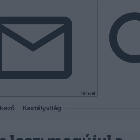
Hírlevél
tkező
Kastélyvilág