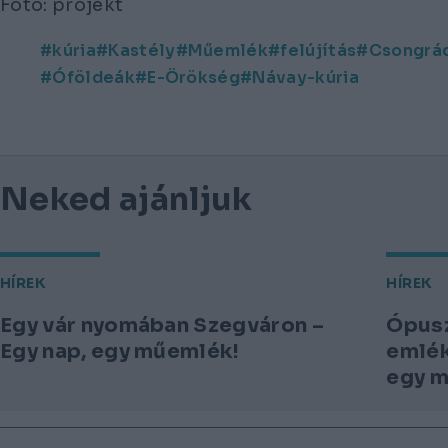
Fotó: projekt
kúria
Kastély
Műemlék
felújítás
Csongrá
Óföldeák
E-Örökség
Návay-kúria
Neked ajánljuk
HÍREK
HÍREK
Egy vár nyomában Szegváron –
Ópusz
Egy nap, egy műemlék!
emlék
egy 
Lábléc