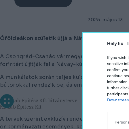
2025. május 13.
Óföldeákon születik újjá a Návay-kúria.
Hely.hu -
A Csongrád-Csanád vármegyei 500 fős Óföldeák
If you wish 
forintért újítják fel a Návay-kúriát.
sensitive in
confirm you
continue se
A munkálatok során teljes külső és belső felújít
information 
bútorokkal rendezik be, és emellett újraélesztik 
further disc
participants
Downstream 
A K2 Lab Építész Kft. látványterve
K2 Lab Építész Kft.
A tervek szerint exkluzív rendezvényteret hozna
Persona
önkormányzati események, konferenciák és m