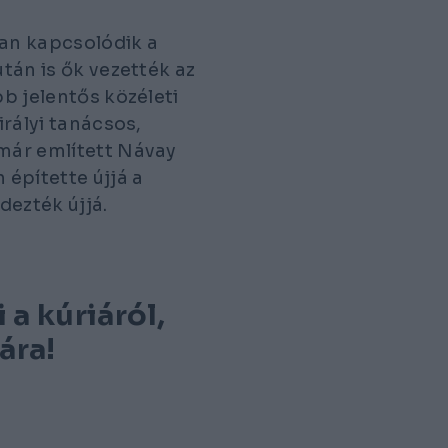
san kapcsolódik a
után is ők vezették az
bb jelentős közéleti
irályi tanácsos,
 már említett Návay
 építette újjá a
dezték újjá.
a kúriáról,
ára!