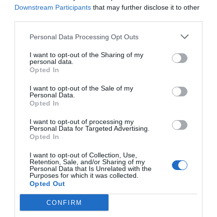
díszítették. Mór stílusú dekoratív festések,
Downstream Participants
that may further disclose it to other
third parties.
geometrikus és növényi minták kerültek a
falakra, de csillagmotívumokat is
Personal Data Processing Opt Outs
felfedezhetünk. A belső teret a kék, a vörös, a
I want to opt-out of the Sharing of my
sárga és az arany színek uralják, pompájukkal
personal data.
Opted In
felidézve a mádi zsidó közösség egykori,
letűnt fénykorát.
I want to opt-out of the Sale of my
Personal Data.
Opted In
a mádi zsinagóga
Fotó:
MTI, Oláh Tibor
I want to opt-out of processing my
Personal Data for Targeted Advertising.
Opted In
A helyi zsidóság története ugyanis a 20.
század derekén tragikus véget ért. 1881-ben
I want to opt-out of Collection, Use,
Retention, Sale, and/or Sharing of my
Mád 3471 lakosából még 882 izraelita volt.
Personal Data that Is Unrelated with the
Purposes for which it was collected.
1944-ben az akkor 230 fős közösséget előbb
Opted Out
összegyűjtötték a zsinagógában, majd
CONFIRM
három csoportban Auschwitzba hurcolták