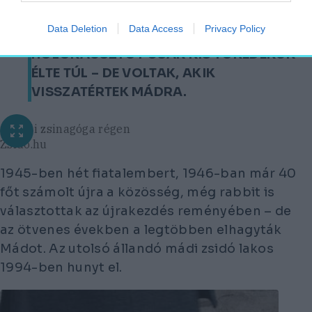
őket.
Data Deletion
Data Access
Privacy Policy
A 2. VILÁGHÁBORÚT ÉS A
HOLOKAUSZTOT CSAK KIS TÖREDÉKÜK
ÉLTE TÚL – DE VOLTAK, AKIK
VISSZATÉRTEK MÁDRA.
a mádi zsinagóga régen
Zsidó.hu
1945-ben hét fiatalembert, 1946-ban már 40
főt számolt újra a közösség, még rabbit is
választottak az újrakezdés reményében – de
az ötvenes években a legtöbben elhagyták
Mádot. Az utolsó állandó mádi zsidó lakos
1994-ben hunyt el.