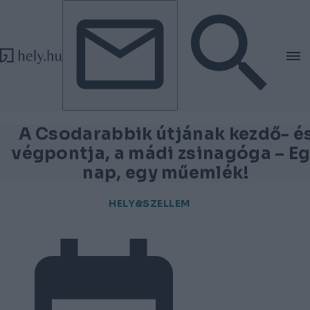
Tovább a tartalomhoz
Tovább a lábléchez
A Csodarabbik útjának kezdő- é
végpontja, a mádi zsinagóga – E
nap, egy műemlék!
HELY&SZELLEM