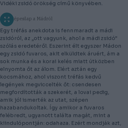
Vidéki zsidó örökség
című könyvében.
Régi képeslap a Mádról
Egy tréfás anekdota is fennmaradt a mádi
zsidóról, az
„ott vagyunk, ahol a mádi zsidó”
szólás eredetéről. Eszerint élt egyszer Mádon
egy zsidó fuvaros, akit elküldtek áruért, ám a
sok munka és a korai kelés miatt útközben
elnyomta őt az álom. Elért aztán egy
kocsmához, ahol viszont tréfás kedvű
legények megviccelték őt: csendesen
megfordították a szekerét, a lovai pedig,
amik jól ismerték az utat, szépen
hazabandukoltak. Így amikor a fuvaros
felébredt, ugyanott találta magát, mint a
kiindulópontján: odahaza. Ezért mondják azt,