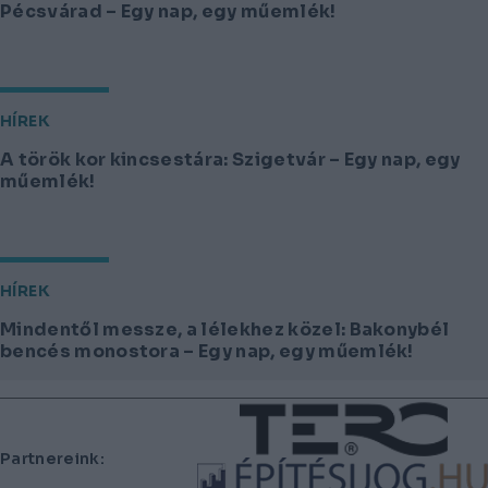
Pécsvárad – Egy nap, egy műemlék!
HÍREK
A török kor kincsestára: Szigetvár – Egy nap, egy
műemlék!
HÍREK
Mindentől messze, a lélekhez közel: Bakonybél
bencés monostora – Egy nap, egy műemlék!
Lábléc
Partnereink: