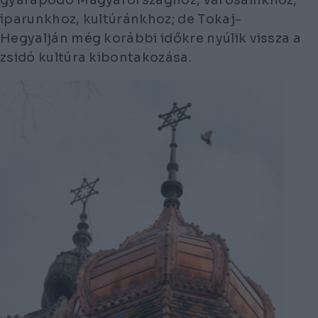
gyarapodó Magyarországhoz, városainkhoz,
iparunkhoz, kultúránkhoz; de Tokaj-
Hegyalján még korábbi időkre nyúlik vissza a
zsidó kultúra kibontakozása.