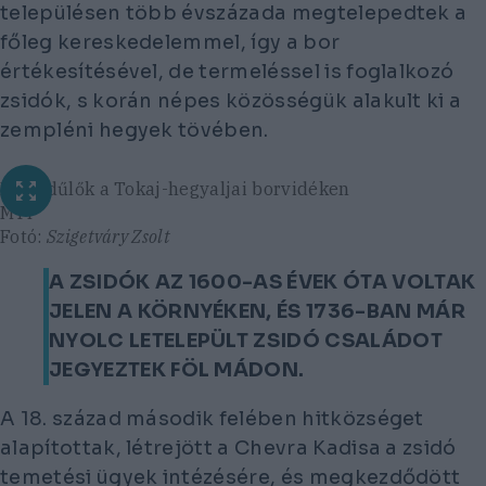
településen több évszázada megtelepedtek a
főleg kereskedelemmel, így a bor
értékesítésével, de termeléssel is foglalkozó
zsidók, s korán népes közösségük alakult ki a
zempléni hegyek tövében.
Mádi dűlők a Tokaj-hegyaljai borvidéken
MTI
Fotó:
Szigetváry Zsolt
A ZSIDÓK AZ 1600-AS ÉVEK ÓTA VOLTAK
JELEN A KÖRNYÉKEN, ÉS 1736-BAN MÁR
NYOLC LETELEPÜLT ZSIDÓ CSALÁDOT
JEGYEZTEK FÖL MÁDON.
A 18. század második felében hitközséget
alapítottak, létrejött a Chevra Kadisa a zsidó
temetési ügyek intézésére, és megkezdődött