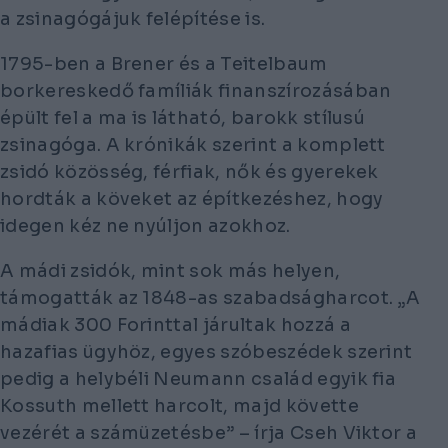
a zsinagógájuk felépítése is.
1795-ben a Brener és a Teitelbaum
borkereskedő famíliák finanszírozásában
épült fel a ma is látható, barokk stílusú
zsinagóga. A krónikák szerint a komplett
zsidó közösség, férfiak, nők és gyerekek
hordták a köveket az építkezéshez, hogy
idegen kéz ne nyúljon azokhoz.
A mádi zsidók, mint sok más helyen,
támogatták az 1848-as szabadságharcot.
„A
mádiak 300 Forinttal járultak hozzá a
hazafias ügyhöz, egyes szóbeszédek szerint
pedig a helybéli Neumann család egyik fia
Kossuth mellett harcolt, majd követte
vezérét a számüzetésbe”
– írja Cseh Viktor a