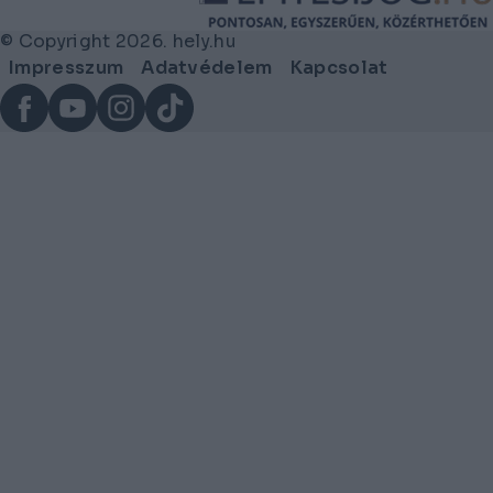
© Copyright 2026. hely.hu
Lábléc
Impresszum
Adatvédelem
Kapcsolat
menü
Facebook
YouTube
Instagram
TikTok