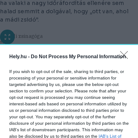
ha valaki a nagy időráfordítás ellenére sem
halad semmit a dolgával, hogy
„ott van, ahol
a mádi zsidó”.
A mádi zsinagóga
MTI
A ZSINAGÓGA BELSŐ TERÉBEN NÉGY
Hely.hu -
Do Not Process My Personal Information
OSZLOP TARTJA A TETŐZETET: AZ ÍGY
If you wish to opt-out of the sale, sharing to third parties, or
KILENC TÉRRE OSZTOTT NAGYTEREMBEN
processing of your personal or sensitive information for
KÖZÉPEN KUPOLA FEDI A TERET A
targeted advertising by us, please use the below opt-out
TÓRAOLVASÓ ASZTAL FÖLÖTT.
section to confirm your selection. Please note that after your
opt-out request is processed you may continue seeing
Míg a férfiak a földszinten, a nők a karzaton
interest-based ads based on personal information utilized by
us or personal information disclosed to third parties prior to
kaphattak helyet: a nők imahelye eredetileg
your opt-out. You may separately opt-out of the further
nagy ívekkel nyílt a férfiak imatermébe.
disclosure of your personal information by third parties on the
IAB’s list of downstream participants. This information may
A zsinagóga belső falait gazdagon
also be disclosed by us to third parties on the
IAB’s List of