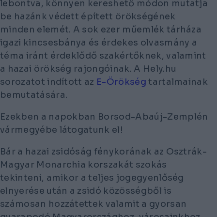
lebontva, könnyen kereshető módon mutatja
be hazánk védett épített örökségének
minden elemét. A sok ezer műemlék tárháza
igazi kincsesbánya és érdekes olvasmány a
téma iránt érdeklődő szakértőknek, valamint
a hazai örökség rajongóinak. A Hely.hu
sorozatot indított az
E-Örökség
tartalmainak
bemutatására.
Ezekben a napokban Borsod-Abaúj-Zemplén
vármegyébe látogatunk el!
Bár a hazai zsidóság fénykorának az Osztrák-
Magyar Monarchia korszakát szokás
tekinteni, amikor a teljes jogegyenlőség
elnyerése után a zsidó közösségből is
számosan hozzátettek valamit a gyorsan