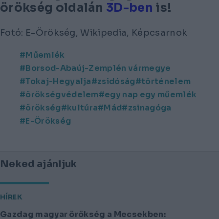
örökség oldalán
3D-ben
is!
Fotó: E-Örökség, Wikipedia, Képcsarnok
Műemlék
Borsod-Abaúj-Zemplén vármegye
Tokaj-Hegyalja
zsidóság
történelem
örökségvédelem
egy nap egy műemlék
örökség
kultúra
Mád
zsinagóga
E-Örökség
Neked ajánljuk
HÍREK
Gazdag magyar örökség a Mecsekben: