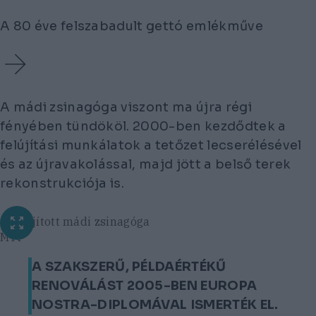
A 80 éve felszabadult gettó emlékműve
A mádi zsinagóga viszont ma újra régi
fényében tündököl. 2000-ben kezdődtek a
felújítási munkálatok a tetőzet lecserélésével
és az újravakolással, majd jött a belső terek
rekonstrukciója is.
A felújított mádi zsinagóga
MTI
A SZAKSZERŰ, PÉLDAÉRTÉKŰ
RENOVÁLÁST 2005-BEN EUROPA
NOSTRA-DIPLOMÁVAL ISMERTÉK EL.