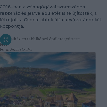
2016-ban a zsinagógával szomszédos
rabbiház és jesiva épületét is felújították, s
létrejött a Csodarabbik útja nevű zarándokút
központja.
A rabbiház és rabbiképző épületegyüttese
MTI
Fotó:
Jászai Csaba