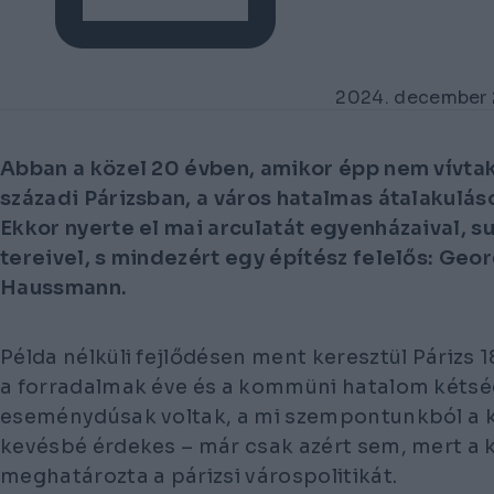
2024. december 
Abban a közel 20 évben, amikor épp nem vívtak
századi Párizsban, a város hatalmas átalakulás
Ekkor nyerte el mai arculatát egyenházaival, s
tereivel, s mindezért egy építész felelős: Ge
Haussmann.
Példa nélküli fejlődésen ment keresztül Párizs 1
a forradalmak éve és a kommüni hatalom kétsé
eseménydúsak voltak, a mi szempontunkból a 
kevésbé érdekes – már csak azért sem, mert a 
meghatározta a párizsi várospolitikát.