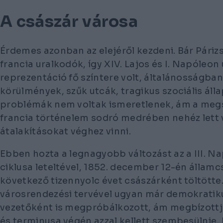
A császár városa
Érdemes azonban az elejéről kezdeni. Bár Páriz
francia uralkodók, így XIV. Lajos és I. Napóleon 
reprezentáció fő színtere volt, általánosságban
körülmények, szűk utcák, tragikus szociális áll
problémák nem voltak ismeretlenek, ám a meg
francia történelem sodró medrében nehéz lett 
átalakításokat véghez vinni.
Ebben hozta a legnagyobb változást az a III. Na
ciklusa leteltével, 1852. december 12-én államcs
következő tizennyolc évet császárként töltötte
városrendezési tervével ugyan már demokratik
vezetőként is megpróbálkozott, ám megbízottja
és terminusa végén azzal kellett szembesülnie