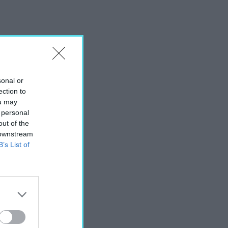
sonal or
ection to
ou may
 personal
out of the
 downstream
B’s List of