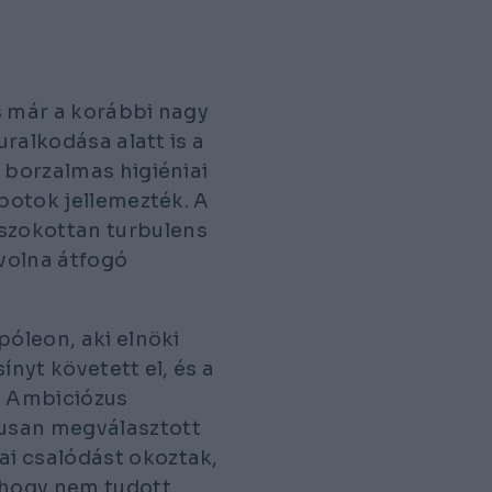
s már a korábbi nagy
uralkodása alatt is a
 borzalmas higiéniai
apotok jellemezték. A
szokottan turbulens
volna átfogó
póleon, aki elnöki
ínyt követett el, és a
. Ambiciózus
usan megválasztott
i csalódást okoztak,
, hogy nem tudott