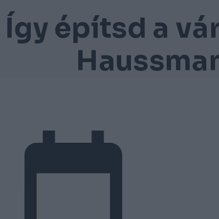
Így építsd a vá
Haussman