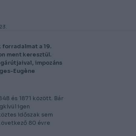
23.
 forradalmat a 19.
on ment keresztül.
ugárútjaival, impozáns
orges-Eugène
848 és 1871 között. Bár
gkívül igen
köztes időszak sem
következő 80 évre