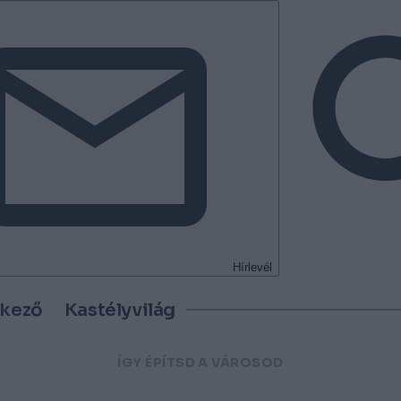
Hírlevél
tkező
Kastélyvilág
ÍGY ÉPÍTSD A VÁROSOD