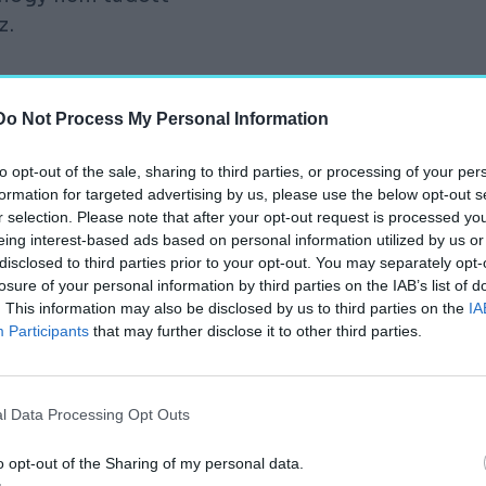
z.
Do Not Process My Personal Information
, Szajna megye
to opt-out of the sale, sharing to third parties, or processing of your per
 elképzeléssel kezdett
formation for targeted advertising by us, please use the below opt-out s
r selection. Please note that after your opt-out request is processed y
eing interest-based ads based on personal information utilized by us or
ELÍDÍTÉSE.
disclosed to third parties prior to your opt-out. You may separately opt-
losure of your personal information by third parties on the IAB’s list of
k, amik gyakran egész
. This information may also be disclosed by us to third parties on the
IA
Participants
that may further disclose it to other third parties.
zik egymást; a védelem
ével és egy
par kiűzése a városból,
l Data Processing Opt Outs
a kordában tartani.
o opt-out of the Sharing of my personal data.
everésének, a katonai