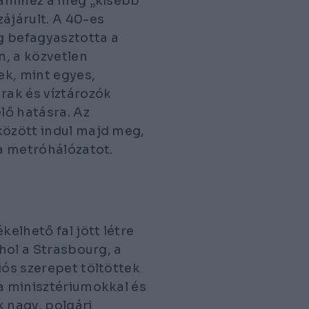
, amihez a még „kisebb
ájárult. A 40-es
g befagyasztotta a
n, a közvetlen
ek, mint egyes,
rak és víztározók
lő hatásra. Az
között indul majd meg,
 a metróhálózatot.
kelhető fal jött létre
ahol a Strasbourg, a
iós szerepet töltöttek
 a minisztériumokkal és
k nagy, polgári