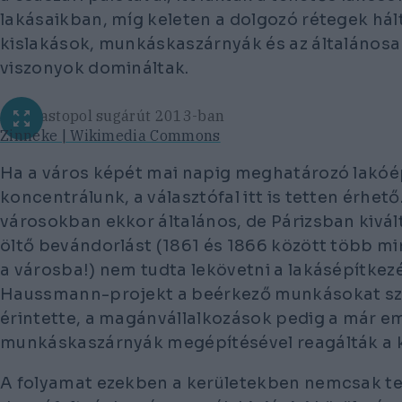
lakásaikban, míg keleten a dolgozó rétegek hál
kislakások, munkáskaszárnyák és az általánosan
viszonyok domináltak.
A Sébastopol sugárút 2013-ban
Zinneke | Wikimedia Commons
Ha a város képét mai napig meghatározó lakóé
koncentrálunk, a választófal itt is tetten érhető
városokban ekkor általános, de Párizsban kivá
öltő bevándorlást (1861 és 1866 között több mi
a városba!) nem tudta lekövetni a lakásépítkezé
Haussmann-projekt a beérkező munkásokat szi
érintette, a magánvállalkozások pedig a már em
munkáskaszárnyák megépítésével reagálták a ki
A folyamat ezekben a kerületekben nemcsak te