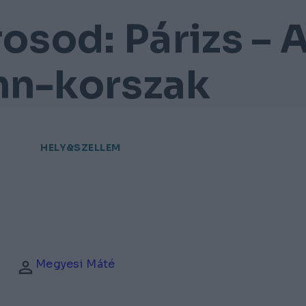
rosod: Párizs – 
n-korszak
HELY&SZELLEM
Megyesi Máté