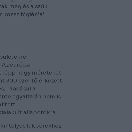
tak meg és a szűk
 rossz higiéniai
pületekre
. Az európai
ltképp nagy méreteket
nt 300 ezer fő érkezett
s, ráadásul a
nte egyáltalán nem is
lített
alakult állapotokra.
kintélyes lakbérekhez,