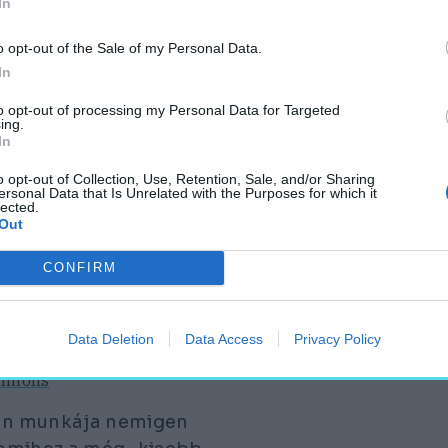
In
ak fontosak, másrészt
krét utak tág terein
o opt-out of the Sale of my Personal Data.
iót töltöttek be, a
In
az Étoile tér
to opt-out of processing my Personal Data for Targeted
ént szolgált, de
ing.
In
o opt-out of Collection, Use, Retention, Sale, and/or Sharing
ersonal Data that Is Unrelated with the Purposes for which it
IZSI HATÁROK
lected.
VÁROS 12 KERÜLETET
Out
AKOST, ÁM EGY 1860-AS
CONFIRM
VEL TOVÁBBI 400 EZER
Data Deletion
Data Access
Privacy Policy
ommons
ann munkája nemigen