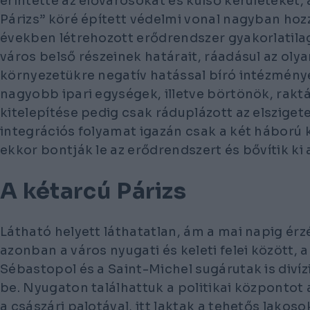
érintette az elővárosokat és külső kerületeket
Párizs” köré épített védelmi vonal nagyban hozz
években létrehozott erődrendszer gyakorlatila
város belső részeinek határait, ráadásul az olya
környezetükre negatív hatással bíró intézmény
nagyobb ipari egységek, illetve börtönök, raktá
kitelepítése pedig csak ráduplázott az elszigete
integrációs folyamat igazán csak a két háború 
ekkor bontják le az erődrendszert és bővítik ki
A kétarcú Párizs
Látható helyett láthatatlan, ám a mai napig érzé
azonban a város nyugati és keleti felei között, 
Sébastopol és a Saint-Michel sugárutak is divíz
be. Nyugaton találhattuk a politikai központot
a császári palotával, itt laktak a tehetős lakoso