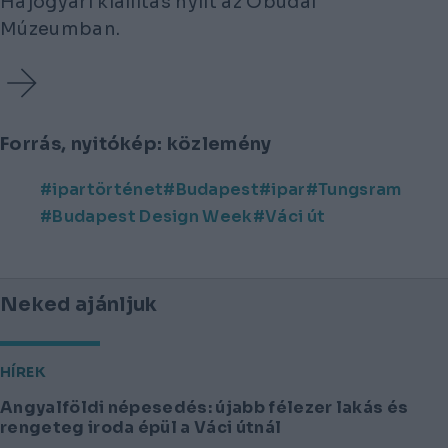
Hajógyári kiállítás nyílt az Óbudai
Múzeumban.
Forrás, nyitókép: közlemény
ipartörténet
Budapest
ipar
Tungsram
Budapest Design Week
Váci út
Neked ajánljuk
HÍREK
Angyalföldi népesedés: újabb félezer lakás és
rengeteg iroda épül a Váci útnál