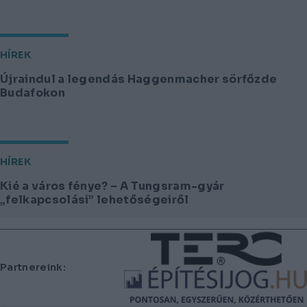
HÍREK
Újraindul a legendás Haggenmacher sörfőzde
Budafokon
HÍREK
Kié a város fénye? – A Tungsram-gyár
„felkapcsolási” lehetőségeiről
Lábléc
Partnereink: