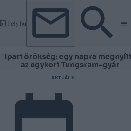
Tovább a tartalomhoz
Tovább a lábléchez
Ipari örökség: egy napra megnyíl
az egykori Tungsram-gyár
AKTUÁLIS