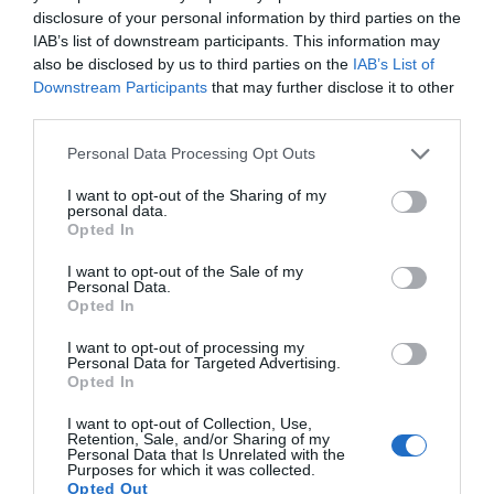
meghívott szakértők vitatják meg az
disclosure of your personal information by third parties on the
értékalapú ingatlanfejlesztés és a
IAB’s list of downstream participants. This information may
also be disclosed by us to third parties on the
IAB’s List of
fenntartható építészet legfontosabb
Downstream Participants
that may further disclose it to other
kihívásait és lehetőségeit. A rendezvényhez
third parties.
kapcsolódóan hazai és nemzetközi
Personal Data Processing Opt Outs
jógyakorlatokat, valamint három budapesti
egyetem témához kapcsolódó
I want to opt-out of the Sharing of my
personal data.
diplomamunkáit is bemutatják.
Opted In
A különleges program nemcsak a múltat
I want to opt-out of the Sale of my
Personal Data.
mutatja be, hanem a jövő alakítására, a
Opted In
fenntarthatóságra és a közösségformálásra
I want to opt-out of processing my
is inspirál, így a látogatók a design és a városi
Personal Data for Targeted Advertising.
Opted In
örökség összefonódásának egyedülálló
élményében részesülhetnek.
I want to opt-out of Collection, Use,
Retention, Sale, and/or Sharing of my
Personal Data that Is Unrelated with the
Purposes for which it was collected.
Opted Out