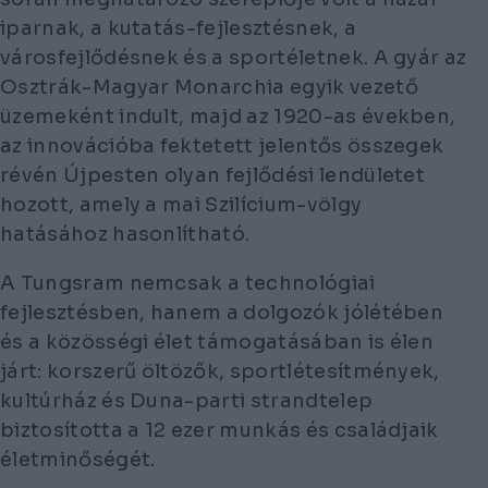
iparnak, a kutatás-fejlesztésnek, a
városfejlődésnek és a sportéletnek. A gyár az
Osztrák-Magyar Monarchia egyik vezető
üzemeként indult, majd az 1920-as években,
az innovációba fektetett jelentős összegek
révén Újpesten olyan fejlődési lendületet
hozott, amely a mai Szilícium-völgy
hatásához hasonlítható.
A Tungsram nemcsak a technológiai
fejlesztésben, hanem a dolgozók jólétében
és a közösségi élet támogatásában is élen
járt: korszerű öltözők, sportlétesítmények,
kultúrház és Duna-parti strandtelep
biztosította a 12 ezer munkás és családjaik
életminőségét.