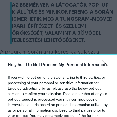
AZ ESEMÉNYEN A LÁTOGATÓK POP-UP
KIÁLLÍTÁS ÉS MINIKONFERENCIA SORÁN
ISMERHETIK MEG A TUNGSRAM-NEGYED
IPARI, ÉPÍTÉSZETI ÉS SZELLEMI
ÖRÖKSÉGÉT, VALAMINT A JÖVŐBELI
FEJLESZTÉSI LEHETŐSÉGEKET.
A program során arra keresik a választ a
szervezők, hogyan lehet a terület értékeit, az
Hely.hu -
Do Not Process My Personal Information
anyagokat és a tudást felhasználva
fenntartható, környezettudatos és
If you wish to opt-out of the sale, sharing to third parties, or
társadalmilag integratív városi környezetet
processing of your personal or sensitive information for
kialakítani.
targeted advertising by us, please use the below opt-out
section to confirm your selection. Please note that after your
opt-out request is processed you may continue seeing
A Tungsram-gyár régen (fotó: Wikipedia)
interest-based ads based on personal information utilized by
us or personal information disclosed to third parties prior to
A délutáni kerekasztal-beszélgetéseken
your opt-out. You may separately opt-out of the further