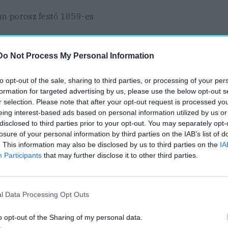
nn porosz festő 1859-es
Do Not Process My Personal Information
tlen közelében elterülő
tős, viszont az innen
to opt-out of the sale, sharing to third parties, or processing of your per
formation for targeted advertising by us, please use the below opt-out s
r selection. Please note that after your opt-out request is processed y
A LÁTOGATÓK ELŐL, AZÓTA,
eing interest-based ads based on personal information utilized by us or
N BEJÁRHATÓK.
disclosed to third parties prior to your opt-out. You may separately opt-
losure of your personal information by third parties on the IAB’s list of
. This information may also be disclosed by us to third parties on the
IA
Participants
that may further disclose it to other third parties.
 egy fellegvár. Az
l Data Processing Opt Outs
k, melyeket még XIII.
bbek között a nevéhez
o opt-out of the Sharing of my personal data.
sa érdekében. Kevéssé