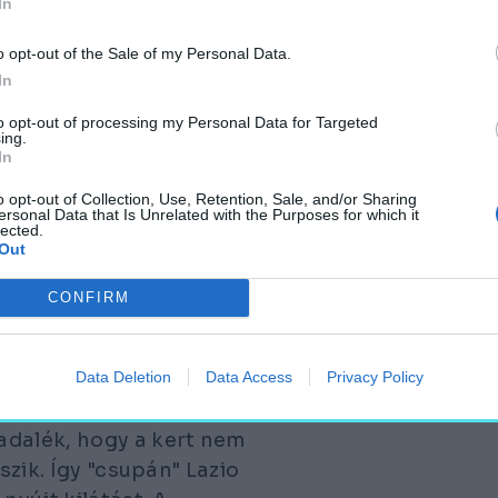
In
egyik legjelentősebb
is üzemeltetnek
o opt-out of the Sale of my Personal Data.
In
l közösen.
to opt-out of processing my Personal Data for Targeted
ing.
zsgálók
In
o opt-out of Collection, Use, Retention, Sale, and/or Sharing
ikus körben, csodálatos
ersonal Data that Is Unrelated with the Purposes for which it
lected.
Out
CONFIRM
korántsem a pápai
Data Deletion
Data Access
Privacy Policy
egszebb. Ugyanis a
ó Villa Barberini kertje
adalék, hogy a kert nem
szik. Így "csupán" Lazio