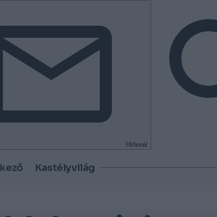
Hírlevél
tkező
Kastélyvilág