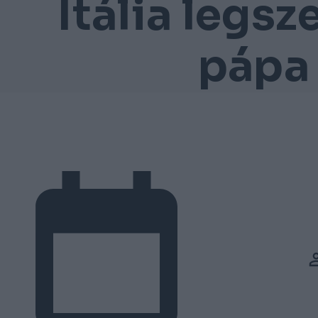
Itália legsz
pápa 