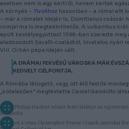
esetben nem is egy kertről, hanem kertek egész
A környék –
Tivolihoz
hasonlóan – a római elit k
– már a rómaiak idején is, Domitianus császár h
romjai ma is megtekinthetők. A vulkanikus krá
épült kastélyegyüttest 1596-ban szerezte meg 
eladósodott Savalli-családtól, hivatalos nyári 
VIII. Orbán pápa idején vált.
A DRÁMAI FEKVÉSŰ VÁROSKA MÁR ÉVSZ
KEDVELT CÉLPONTJA.
A Rómába látogató, vagy ott élő festők mindeg
„kötelezően” megfestette Castel Gandolfo látk
Jacob Philipp Hackert német festő látképe az együttesrő
Wikipedia
Ugyanez a téma Christopher Pearse Cranch amerikai fe
National Gallery of Art