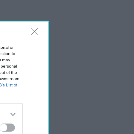
sonal or
ection to
ou may
 personal
out of the
 downstream
B’s List of