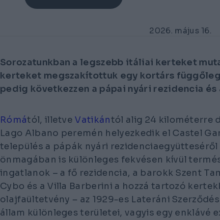
2026. május 16.
Sorozatunkban a legszebb itáliai kerteket muta
kerteket megszakítottuk egy kortárs függőleg
pedig következzen a pápai nyári rezidencia és 
Rómá
tól, illetve
Vatikán
tól alig 24 kilométerre 
Lago Albano peremén helyezkedik el Castel Gan
település a pápák nyári rezidenciaegyütteséről
önmagában is különleges fekvésen kívül termés
ingatlanok – a fő rezidencia, a barokk Szent T
Cybo és a Villa Barberini a hozzá tartozó kertek
olajfaültetvény – az 1929-es Lateráni Szerződé
állam különleges területei, vagyis egy enklávé e