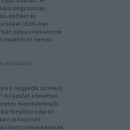
nyújt kilátást. A
ználó négyszintes
ász-építész és
 munkákat 1635-ben
 Orbán pápa unokaöccse
t kialakított kertek
, jól látható a
gyis a negyedik szinten)
t! Az épület közvetlen
vezetes mandulafenyői
ájú fenyőfaj adja az
ban is használt
az ókori római katonák