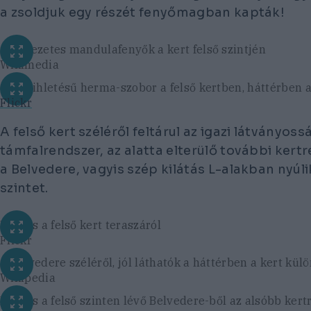
a zsoldjuk egy részét fenyőmagban kapták!
A nevezetes mandulafenyők a kert felső szintjén
Wikimedia
Ókori ihletésű herma-szobor a felső kertben, háttérben
Flickr
A felső kert széléről feltárul az igazi látványoss
támfalrendszer, az alatta elterülő további kertr
a Belvedere, vagyis szép kilátás L-alakban nyúlik
szintet.
Kilátás a felső kert teraszáról
Flickr
A Belvedere széléről, jól láthatók a háttérben a kert külö
Wikipedia
Kilátás a felső szinten lévő Belvedere-ből az alsóbb kert