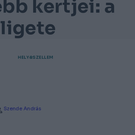
ebb kertjei: a
ligete
HELY&SZELLEM
Szende András