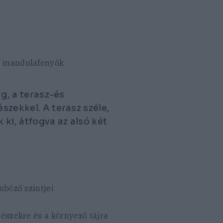
 a mandulafenyők
ág, a terasz-és
észekkel. A terasz széle,
 ki, átfogva az alsó két
nböző szintjei
részekre és a környező tájra