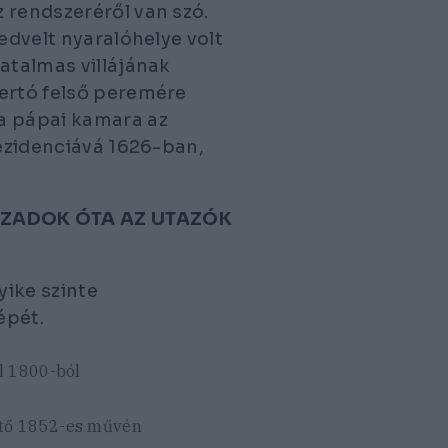
 rendszeréről van szó.
edvelt nyaralóhelye volt
atalmas villájának
tertó felső peremére
a pápai kamara az
rezidenciává 1626-ban,
ÁZADOK ÓTA AZ UTAZÓK
yike szinte
épét.
l 1800-ból
stő 1852-es művén