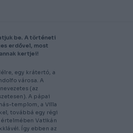
tjuk be. A történeti
es erdővel, most
annak kertjei!
délre, egy krátertó, a
dolfo városa. A
 nevezetes (az
zetesen). A pápai
amás-templom, a Villa
kel, továbbá egy régi
s értelmében Vatikán
xklávéi. Így ebben az