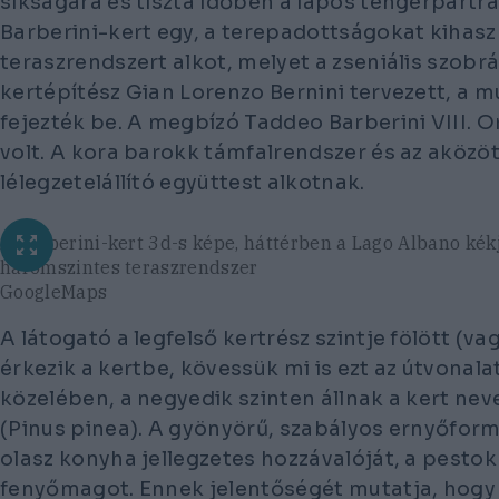
síkságára és tiszta időben a lapos tengerpartra 
Barberini-kert egy, a terepadottságokat kihas
teraszrendszert alkot, melyet a zseniális szobr
kertépítész Gian Lorenzo Bernini tervezett, a
fejezték be. A megbízó Taddeo Barberini VIII.
volt. A kora barokk támfalrendszer és az aközöt
lélegzetelállító együttest alkotnak.
A Barberini-kert 3d-s képe, háttérben a Lago Albano kékje
háromszintes teraszrendszer
GoogleMaps
A látogató a legfelső kertrész szintje fölött (va
érkezik a kertbe, kövessük mi is ezt az útvonala
közelében, a negyedik szinten állnak a kert ne
(
Pinus pinea
). A gyönyörű, szabályos ernyőform
olasz konyha jellegzetes hozzávalóját, a pestok
fenyőmagot. Ennek jelentőségét mutatja, hogy 