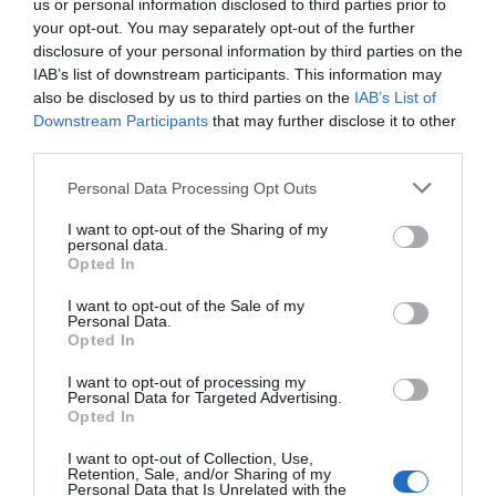
us or personal information disclosed to third parties prior to
gyermekfoglalkozásokkal készülnek a
your opt-out. You may separately opt-out of the further
disclosure of your personal information by third parties on the
szervezők.
IAB’s list of downstream participants. This information may
also be disclosed by us to third parties on the
IAB’s List of
Jegyet kizárólag a helyszínen lehet vásárolni.
Downstream Participants
that may further disclose it to other
A felnőtt retúrjegy 3900 forint, a
third parties.
kedvezményes retúrjegy 3100 forint.
Personal Data Processing Opt Outs
Kerékpárt ezen a napon 18 óráig szállítanak,
elektromos kerékpár nem vihető fel.
I want to opt-out of the Sharing of my
personal data.
Opted In
Sástó
I want to opt-out of the Sale of my
Personal Data.
Az Oxygen Adrenalin Parkban a Mátra Libegő
Opted In
és a bobpálya éjfélig üzemel. A pénztárak
I want to opt-out of processing my
23:30-ig tartanak nyitva, az utolsó felszállás
Personal Data for Targeted Advertising.
Opted In
is ekkor lehetséges.
I want to opt-out of Collection, Use,
Retention, Sale, and/or Sharing of my
Elővételes jegyvásárlás nincs, a belépők a
Personal Data that Is Unrelated with the