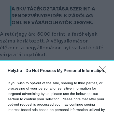
A BKV TÁJÉKOZTATÁSA SZERINT A
RENDEZVÉNYRE IDÉN KIZÁRÓLAG
ONLINE VÁSÁROLHATÓK JEGYEK.
A retúrjegy ára 5000 forint, a férőhelyek
száma korlátozott. A völgyállomáson
élőzene, a hegyállomáson nyitva tartó büfé
várja a látogatókat.
Lillafüred
Hely.hu -
Do Not Process My Personal Information
A LIBEGŐPARK 10 ÉS 22 ÓRA KÖZÖTT
If you wish to opt-out of the sale, sharing to third parties, or
TART NYITVA.
processing of your personal or sensitive information for
targeted advertising by us, please use the below opt-out
A nappali üzem mellett az esti órákban is
section to confirm your selection. Please note that after your
opt-out request is processed you may continue seeing
lehetőség lesz libegőzni, emellett családi
interest-based ads based on personal information utilized by
programokkal, fotóversennyel és