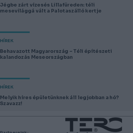
Jégbe zárt vízesés Lillafüreden: téli
mesevilággá vált a Palotaszálló kertje
HÍREK
Behavazott Magyarország – Téli építészeti
kalandozás Meseországban
HÍREK
Melyik híres épületünknek áll legjobban a hó?
Szavazz!
Lábléc
Partnereink: