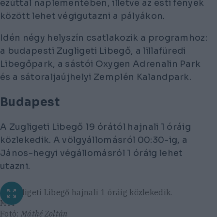
ezúttal naplementében, illetve az esti fények
között lehet végigutazni a pályákon.
Idén négy helyszín csatlakozik a programhoz:
a budapesti Zugligeti Libegő, a lillafüredi
Libegőpark, a sástói Oxygen Adrenalin Park
és a sátoraljaújhelyi Zemplén Kalandpark.
Budapest
A Zugligeti Libegő 19 órától hajnali 1 óráig
közlekedik. A völgyállomásról 00:30-ig, a
János-hegyi végállomásról 1 óráig lehet
utazni.
A Zugligeti Libegő hajnali 1 óráig közlekedik.
MTI
Fotó:
Máthé Zoltán