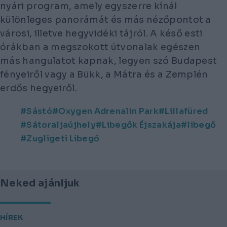
nyári program, amely egyszerre kínál
különleges panorámát és más nézőpontot a
városi, illetve hegyvidéki tájról. A késő esti
órákban a megszokott útvonalak egészen
más hangulatot kapnak, legyen szó Budapest
fényeiről vagy a Bükk, a Mátra és a Zemplén
erdős hegyeiről.
Sástó
Oxygen Adrenalin Park
Lillafüred
Sátoraljaújhely
Libegők Éjszakája
libegő
Zugligeti Libegő
Neked ajánljuk
HÍREK