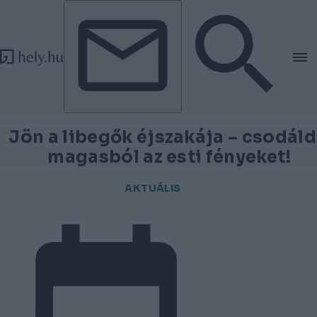
Tovább a tartalomhoz
Tovább a lábléchez
Jön a libegők éjszakája – csodáld
magasból az esti fényeket!
AKTUÁLIS