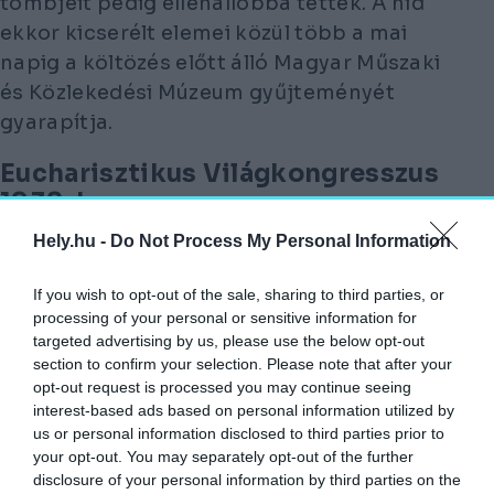
tömbjeit pedig ellenállóbba tették. A híd
ekkor kicserélt elemei közül több a mai
napig a költözés előtt álló Magyar Műszaki
és Közlekedési Múzeum gyűjteményét
gyarapítja.
Eucharisztikus Világkongresszus
1938-ban
Hely.hu -
Do Not Process My Personal Information
Az 1938-ban kivilágított Lánchíd
Fővárosi Szabó Ervin Könyvtár
If you wish to opt-out of the sale, sharing to third parties, or
processing of your personal or sensitive information for
Budapestet érte az a megtiszteltetés,
targeted advertising by us, please use the below opt-out
hogy – 2021-hez hasonlóan – 1938-ban
section to confirm your selection. Please note that after your
opt-out request is processed you may continue seeing
megrendezhette a 34. Eucharisztikus
interest-based ads based on personal information utilized by
Világkongresszust. Ennek apropóján igen
us or personal information disclosed to third parties prior to
látványosan díszítették fel a Lánchidat,
your opt-out. You may separately opt-out of the further
melyre 4400 darab 40 wattos lámpa
disclosure of your personal information by third parties on the