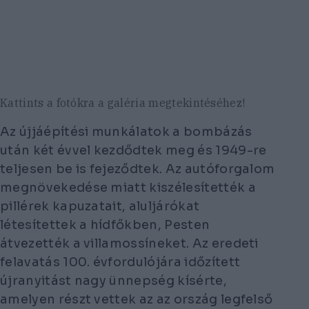
Kattints a fotókra a galéria megtekintéséhez!
Az újjáépítési munkálatok a bombázás
után két évvel kezdődtek meg és 1949-re
teljesen be is fejeződtek. Az autóforgalom
megnövekedése miatt kiszélesítették a
pillérek kapuzatait, aluljárókat
létesítettek a hídfőkben, Pesten
átvezették a villamossíneket. Az eredeti
felavatás 100. évfordulójára időzített
újranyitást nagy ünnepség kísérte,
amelyen részt vettek az az ország legfelső