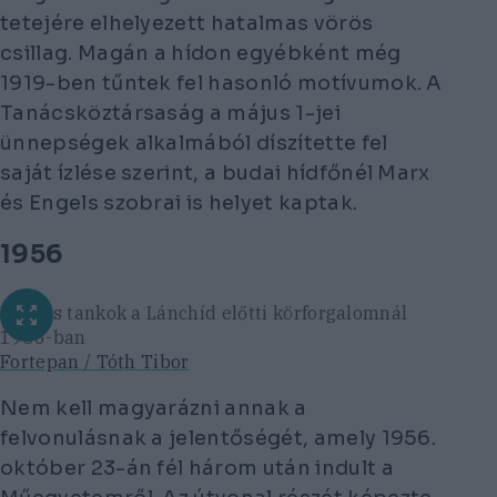
tetejére elhelyezett hatalmas vörös
csillag. Magán a hídon egyébként még
1919-ben tűntek fel hasonló motívumok. A
Tanácsköztársaság a május 1-jei
ünnepségek alkalmából díszítette fel
saját ízlése szerint, a budai hídfőnél Marx
és Engels szobrai is helyet kaptak.
1956
T34-es tankok a Lánchíd előtti körforgalomnál
1956-ban
Fortepan / Tóth Tibor
Nem kell magyarázni annak a
felvonulásnak a jelentőségét, amely 1956.
október 23-án fél három után indult a