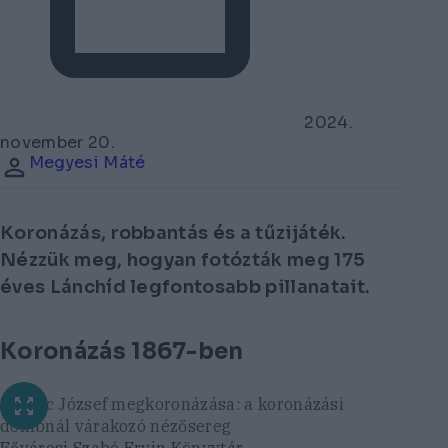
2024.
november 20.
Megyesi Máté
Koronázás, robbantás és a tűzijáték.
Nézzük meg, hogyan fotózták meg 175
éves Lánchíd legfontosabb pillanatait.
Koronázás 1867-ben
Ferenc József megkoronázása: a koronázási
dombnál várakozó nézősereg
Fővárosi Szabó Ervin Könyvtár