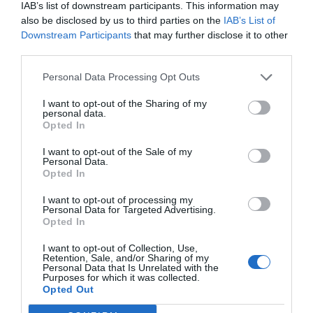
IAB’s list of downstream participants. This information may
került, míg a híd oldalain neoncsövekből
also be disclosed by us to third parties on the
IAB’s List of
kialakítva a kongresszusi jelkép, tehát az
Downstream Participants
that may further disclose it to other
Oltáriszentség szimbóluma, a kehely és az
third parties.
ostya, illetve az IHS betűk voltak láthatók.
Personal Data Processing Opt Outs
Hídrobbantás a német
I want to opt-out of the Sharing of my
megszállás alatt
personal data.
Opted In
I want to opt-out of the Sale of my
Personal Data.
Opted In
I want to opt-out of processing my
Personal Data for Targeted Advertising.
Opted In
I want to opt-out of Collection, Use,
Retention, Sale, and/or Sharing of my
Personal Data that Is Unrelated with the
Purposes for which it was collected.
Opted Out
Kattints a fotókra a galéria megtekintéséhez!