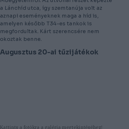
Műegyetemről. Az útvonal részét képezte
a Lánchíd utca, így szemtanúja volt az
aznapi eseményeknek maga a híd is,
amelyen később T34-es tankok is
megfordultak. Kárt szerencsére nem
okoztak benne.
Augusztus 20-ai tűzijátékok
Kattints a fotókra a galéria megtekintéséhez!