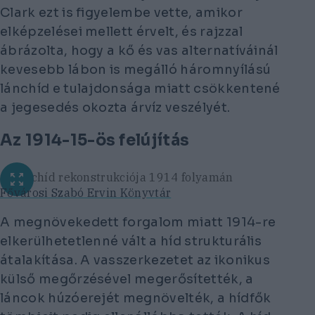
Clark ezt is figyelembe vette, amikor
elképzelései mellett érvelt, és rajzzal
ábrázolta, hogy a kő és vas alternatíváinál
kevesebb lábon is megálló háromnyílású
lánchíd e tulajdonsága miatt csökkentené
a jegesedés okozta árvíz veszélyét.
Az 1914-15-ös felújítás
A Lánchíd rekonstrukciója 1914 folyamán
Fővárosi Szabó Ervin Könyvtár
A megnövekedett forgalom miatt 1914-re
elkerülhetetlenné vált a híd strukturális
átalakítása. A vasszerkezetet az ikonikus
külső megőrzésével megerősítették, a
láncok húzóerejét megnövelték, a hídfők