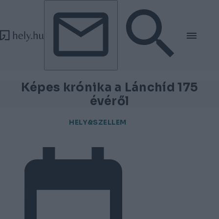
Tovább a tartalomhoz
Tovább a lábléchez
Képes krónika a Lánchíd 175
évéről
HELY&SZELLEM