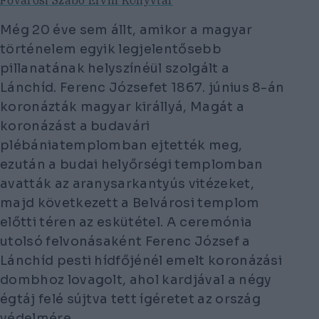
Még 20 éve sem állt, amikor a magyar
történelem egyik legjelentősebb
pillanatának helyszínéül szolgált a
Lánchíd. Ferenc Józsefet 1867. június 8-án
koronázták magyar királlyá, Magát a
koronázást a budavári
plébániatemplomban ejtették meg,
ezután a budai helyőrségi templomban
avatták az aranysarkantyús vitézeket,
majd következett a Belvárosi templom
előtti téren az eskütétel. A ceremónia
utolsó felvonásaként Ferenc József a
Lánchíd pesti hídfőjénél emelt koronázási
dombhoz lovagolt, ahol kardjával a négy
égtáj felé sújtva tett ígéretet az ország
védelmére.