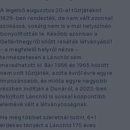
A legelső augusztus 20-ai tűzijátékot
1829-ben rendezték, de nem vált azonnal
szokássá, sokáig nem is a mai helyszínén
bonyolították le. Később azonban a
Gellérthegyről kilőtt rakéták látványából
– a megfelelő helyről nézve –
természetesen a Lánchíd sem
maradhatott ki. Bár 1956 és 1965 között
nem volt tűzijáték, azóta évről évre egyre
impozánsabb, és mióta egyre nagyobb
részben indítják a Dunáról, a 2022-ben
felújított Lánchíd is sokkal központibb
elemévé vált a látványosságnak.
Ha még többet szeretnél tudni, 6+1
érdekes tényért a Lánchíd 175 éves