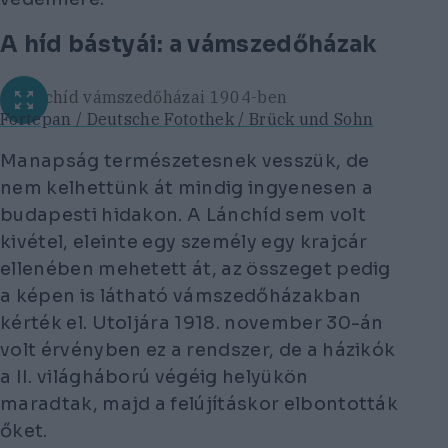
A híd bástyái: a vámszedőházak
A Lánchíd vámszedőházai 1904-ben
Fortepan / Deutsche Fotothek / Brück und Sohn
Manapság természetesnek vesszük, de
nem kelhettünk át mindig ingyenesen a
budapesti hidakon. A Lánchíd sem volt
kivétel, eleinte egy személy egy krajcár
ellenében mehetett át, az összeget pedig
a képen is látható vámszedőházakban
kérték el. Utoljára 1918. november 30-án
volt érvényben ez a rendszer, de a házikók
a II. világháború végéig helyükön
maradtak, majd a felújításkor elbontották
őket.