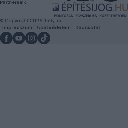
Partnereink:
© Copyright 2026. hely.hu
Lábléc
Impresszum
Adatvédelem
Kapcsolat
menü
Facebook
YouTube
Instagram
TikTok