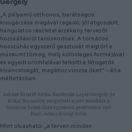
Gergely
„A pályamű otthonos, barátságos
kisugárzása magával ragadó; jól átgondolt,
hangulatos részletei érzékeny tervezői
hozzáállásról tanúskodnak. A tornácos
hosszúház egyszerű gesztusát megtöri a
múzeumi tömeg, mely különleges formájával
és egyedi oromfalával felkelti a látogatók
kíváncsiságát, magához vonzza őket” – áll a
méltatásban.
Juhász Kristóf Attila, Kardeván Lapis Gergely és
Kókai Bernadett megvételt nyert munkája a
tornácos hosszúház egyszerű gesztusára épít
Fotó:
Juhász Kristóf Attila
Mint olvasható: „a terven minden