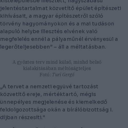
kistelepülésbe illesztett, nagyszabású
jelentéstartalmat közvetítő épület építészeti
kihívásait, a magyar építészetről szóló
törvény hagyományokon és a mai tudáson
alapuló helybe illesztés elvének való
megfelelés ennél a pályaműnél érvényesül a
legerőteljesebben” – áll a méltatásban.
A győztes terv mind külső, minhd belső
kialakításában méltóságteljes
Fotó:
Turi Gergő
„A tervet a nemzeti együvé tartozást
közvetítő ereje, mértéktartó, mégis
ünnepélyes megjelenése és kiemelkedő
feldolgozottsága okán a bírálóbizottság I.
díjban részesíti.”