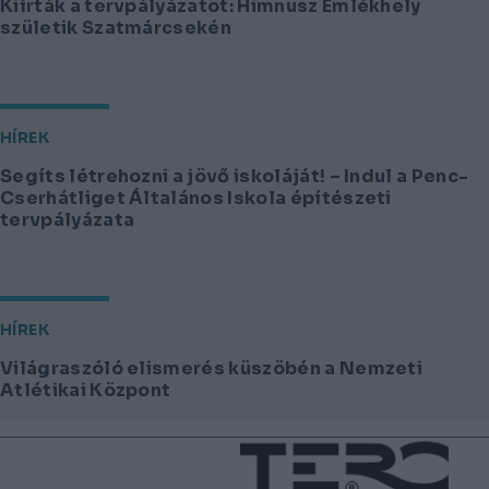
Kiírták a tervpályázatot: Himnusz Emlékhely
születik Szatmárcsekén
HÍREK
Segíts létrehozni a jövő iskoláját! – Indul a Penc-
Cserhátliget Általános Iskola építészeti
tervpályázata
HÍREK
Világraszóló elismerés küszöbén a Nemzeti
Atlétikai Központ
Lábléc