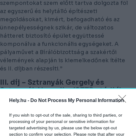
szempontokat szem előtt tartva dolgozta föl
az egyszerű és helytálló építészeti
megoldásokat, kimért, befogadható és az
ünnepélyességnek szikár, de változatos
hátteret biztosító épület együttessé
komponálva a funkcionális egységeket. A
pályaművet a Bírálóbizottság a szakértői
vélemények alapján is kiemelkedőnek ítélte
és II. díjban részesíti.”
III. díj – Sztranyák Gergely és
Sztranyák Veronika (SZTR stúdió),
Varga Dániel
Hely.hu -
Do Not Process My Personal Information
„A pályamű kiemelkedő erénye a közvetlen és
If you wish to opt-out of the sale, sharing to third parties, or
a tágabb környezet alapos elemzése és
processing of your personal or sensitive information for
értelmezése, a hely szellemének
targeted advertising by us, please use the below opt-out
section to confirm your selection. Please note that after your