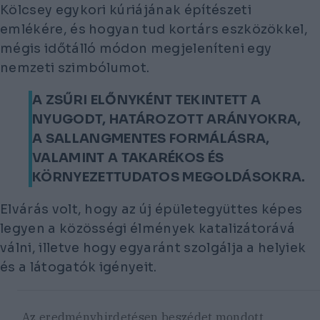
Kölcsey egykori kúriájának építészeti
emlékére, és hogyan tud kortárs eszközökkel,
mégis időtálló módon megjeleníteni egy
nemzeti szimbólumot.
A ZSŰRI ELŐNYKÉNT TEKINTETT A
NYUGODT, HATÁROZOTT ARÁNYOKRA,
A SALLANGMENTES FORMÁLÁSRA,
VALAMINT A TAKARÉKOS ÉS
KÖRNYEZETTUDATOS MEGOLDÁSOKRA.
Elvárás volt, hogy az új épületegyüttes képes
legyen a közösségi élmények katalizátorává
válni, illetve hogy egyaránt szolgálja a helyiek
és a látogatók igényeit.
Az eredményhirdetésen beszédet mondott