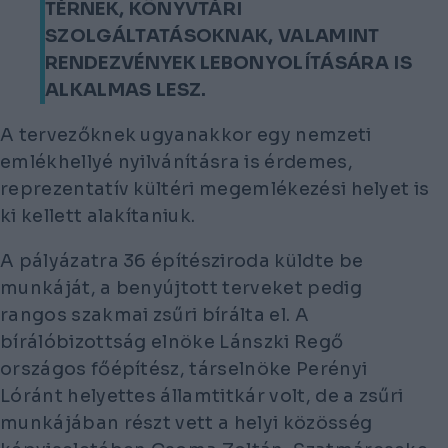
TÉRNEK, KÖNYVTÁRI
SZOLGÁLTATÁSOKNAK, VALAMINT
RENDEZVÉNYEK LEBONYOLÍTÁSÁRA IS
ALKALMAS LESZ.
A tervezőknek ugyanakkor egy nemzeti
emlékhellyé nyilvánításra is érdemes,
reprezentatív kültéri megemlékezési helyet is
ki kellett alakítaniuk.
A pályázatra 36 építésziroda küldte be
munkáját, a benyújtott terveket pedig
rangos szakmai zsűri bírálta el. A
bírálóbizottság elnöke Lánszki Regő
országos főépítész, társelnöke Perényi
Lóránt helyettes államtitkár volt, de a zsűri
munkájában részt vett a helyi közösség