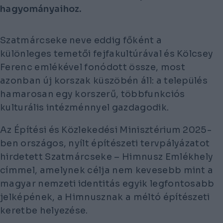
hagyományaihoz.
Szatmárcseke neve eddig főként a
különleges temetői fejfakultúrával és Kölcsey
Ferenc emlékével fonódott össze, most
azonban új korszak küszöbén áll: a település
hamarosan egy korszerű, többfunkciós
kulturális intézménnyel gazdagodik.
Az Építési és Közlekedési Minisztérium 2025-
ben országos, nyílt építészeti tervpályázatot
hirdetett
Szatmárcseke – Himnusz Emlékhely
címmel, amelynek célja nem kevesebb mint a
magyar nemzeti identitás egyik legfontosabb
jelképének, a
Himnusznak
a méltó építészeti
keretbe helyezése.