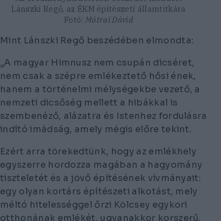
Lánszki Regő, az ÉKM építészeti államtitkára
Fotó:
Mátrai Dávid
Mint Lánszki Regő beszédében elmondta:
„A magyar Himnusz nem csupán dicséret,
nem csak a szépre emlékeztető hősi ének,
hanem a történelmi mélységekbe vezető, a
nemzeti dicsőség mellett a hibákkal is
szembenéző, alázatra és Istenhez fordulásra
indító imádság, amely mégis előre tekint.
Ezért arra törekedtünk, hogy az emlékhely
egyszerre hordozza magában a hagyomány
tiszteletét és a jövő építésének vívmányait:
egy olyan kortárs építészeti alkotást, mely
méltó hitelességgel őrzi Kölcsey egykori
otthonának emlékét, ugyanakkor korszerű,