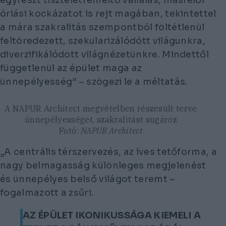
óriási kockázatot is rejt magában, tekintettel
a mára szakralitás szempontból föltétlenül
feltöredezett, szekularizálódótt világunkra,
diverzifikálódott világnézetünkre. Mindettől
függetlenül az épület maga az
ünnepélyesség” – szögezi le a méltatás.
A NAPUR Architect megvételben részesült terve
ünnepélyességet, szakralitást sugároz
Fotó:
NAPUR Architect
„A centrális térszervezés, az íves tetőforma, a
nagy belmagasság különleges megjelenést
és ünnepélyes belső világot teremt –
fogalmazott a zsűri.
AZ ÉPÜLET IKONIKUSSÁGA KIEMELI A