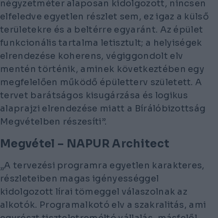
négyzetméter alaposan kidolgozott, nincsen
elfeledve egyetlen részlet sem, ez igaz a külső
területekre és a beltérre egyaránt. Az épület
funkcionális tartalma letisztult; a helyiségek
elrendezése koherens, végiggondolt elv
mentén történik, aminek következtében egy
megfelelően működő épületterv született. A
tervet barátságos kisugárzása és logikus
alaprajzi elrendezése miatt a Bírálóbizottság
Megvételben részesíti”.
Megvétel – NAPUR Architect
„A tervezési programra egyetlen karakteres,
részleteiben magas igényességgel
kidolgozott lírai tömeggel válaszolnak az
alkotók. Programalkotó elv a szakralitás, ami
egyrészt tiszteletreméltó vállalás, másfelől