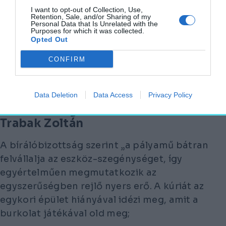
világ karakterébe, ugyanakkor finom kortárs
I want to opt-out of Collection, Use,
Retention, Sale, and/or Sharing of my
gesztusokkal jelzik középület-jellegüket, így
Personal Data that Is Unrelated with the
Purposes for which it was collected.
emelkedve ki a település lakóházas
Opted Out
környezetéből. A pályaművet következetes
építészeti gondolkodása és kifinomult
CONFIRM
formanyelve miatt a Bírálóbizottság III.
díjban részesíti.”
Data Deletion
Data Access
Privacy Policy
Kiemelt megvétel – Trabak Máté és
Trabak Zoltán
A bírálóbizottság szerint „a pályamű bátran
felvállalja az eszköz-szegénységet, így
egyértelműen megmutatkozik az
egyszerűségben rejlő nyers erő. A kúriát az
egykori épület hiányával idézi meg, amit a
burkolat játékával old meg;