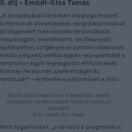
II. díj – Emődi-Kiss Tamás
„A tervpályázat kiírásban megfogalmazott
kritériumok következetes megválaszolásával,
jól átgondolt funkcionális térsorolással,
visszafogott, mértéktartó, de illeszkedő
építészettel, az igényekre pontos válaszokat
kínáló pályamű méltóképpen reprezentálja a
reformkor egyik legnagyobb előfutárának,
Kölcsey Ferencnek szellemiségét és
habitusát” – értékelte a pályaművet a zsűri.
Emődi Kiss-Tamás terve visszafogott, mégis
jellegzetes, térszervezését tekintve pedig jól
átgondolt
Fotó:
Emődi-Kiss Tamás
Mint fogalmaztak: „a tervező a pragmatikus