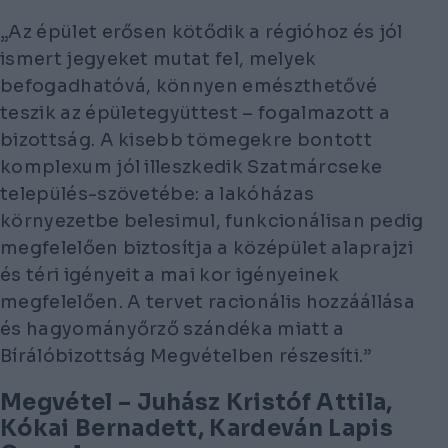
„Az épület erősen kötődik a régióhoz és jól
ismert jegyeket mutat fel, melyek
befogadhatóvá, könnyen emészthetővé
teszik az épületegyüttest – fogalmazott a
bizottság. A kisebb tömegekre bontott
komplexum jól illeszkedik Szatmárcseke
település-szövetébe: a lakóházas
környezetbe belesimul, funkcionálisan pedig
megfelelően biztosítja a középület alaprajzi
és téri igényeit a mai kor igényeinek
megfelelően. A tervet racionális hozzáállása
és hagyományőrző szándéka miatt a
Bírálóbizottság Megvételben részesíti.”
Megvétel – Juhász Kristóf Attila,
Kókai Bernadett, Kardeván Lapis