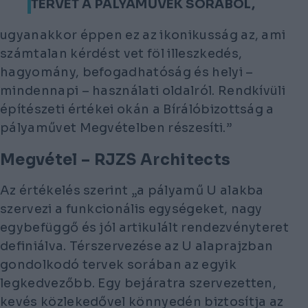
TERVET A PÁLYAMŰVEK SORÁBÓL,
ugyanakkor éppen ez az ikonikusság az, ami
számtalan kérdést vet föl illeszkedés,
hagyomány, befogadhatóság és helyi –
mindennapi – használati oldalról. Rendkívüli
építészeti értékei okán a Bírálóbizottság a
pályaművet Megvételben részesíti.”
Megvétel – RJZS Architects
Az értékelés szerint „a pályamű U alakba
szervezi a funkcionális egységeket, nagy
egybefüggő és jól artikulált rendezvényteret
definiálva. Térszervezése az U alaprajzban
gondolkodó tervek sorában az egyik
legkedvezőbb. Egy bejáratra szervezetten,
kevés közlekedővel könnyedén biztosítja az