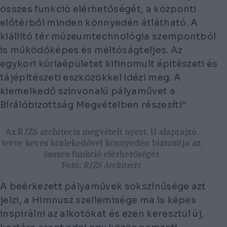
összes funkció elérhetőségét, a központi
előtérből minden könnyedén átlátható. A
kiállító tér múzeumtechnológia szempontból
is működőképes és méltóságteljes. Az
egykori kúriaépületet kifinomult építészeti és
tájépítészeti eszközökkel idézi meg. A
kiemelkedő színvonalú pályaművet a
Bírálóbizottság Megvételben részesíti”
Az RJZS architects megvételt nyert, U alaprajzú
terve kevés közlekedővel könnyedén biztosítja az
összes funkció elérhetőségét
Fotó:
RJZS Architects
A beérkezett pályaművek sokszínűsége azt
jelzi, a Himnusz szellemisége ma is képes
inspirálni az alkotókat és ezen keresztül új,