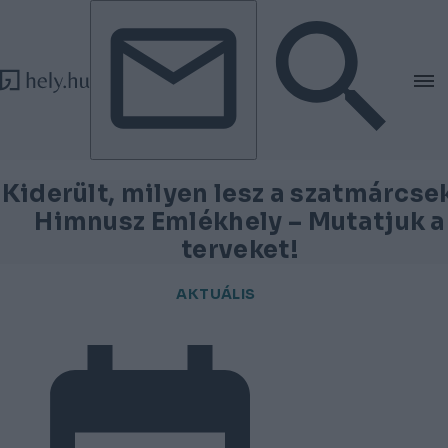
Tovább a tartalomhoz
Tovább a lábléchez
Kiderült, milyen lesz a szatmárcse
Himnusz Emlékhely – Mutatjuk a
terveket!
AKTUÁLIS