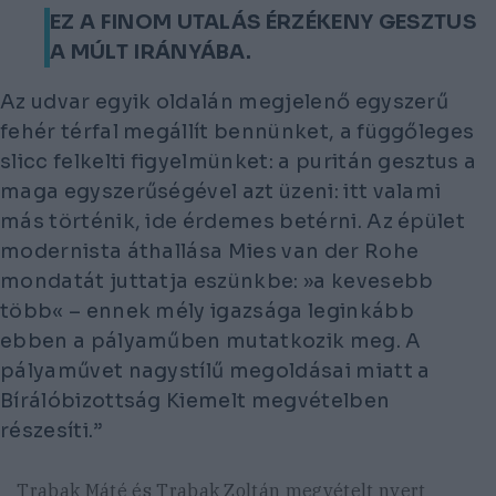
EZ A FINOM UTALÁS ÉRZÉKENY GESZTUS
A MÚLT IRÁNYÁBA.
Az udvar egyik oldalán megjelenő egyszerű
fehér térfal megállít bennünket, a függőleges
slicc felkelti figyelmünket: a puritán gesztus a
maga egyszerűségével azt üzeni: itt valami
más történik, ide érdemes betérni. Az épület
modernista áthallása Mies van der Rohe
mondatát juttatja eszünkbe: »a kevesebb
több« – ennek mély igazsága leginkább
ebben a pályaműben mutatkozik meg. A
pályaművet nagystílű megoldásai miatt a
Bírálóbizottság Kiemelt megvételben
részesíti.”
Trabak Máté és Trabak Zoltán megvételt nyert