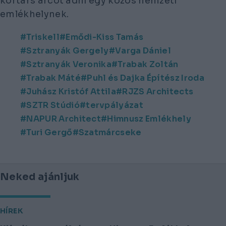
kortárs arcot adni egy közös nemzeti
emlékhelynek.
Triskell
Emődi-Kiss Tamás
Sztranyák Gergely
Varga Dániel
Sztranyák Veronika
Trabak Zoltán
Trabak Máté
Puhl és Dajka Építész Iroda
Juhász Kristóf Attila
RJZS Architects
SZTR Stúdió
tervpályázat
NAPUR Architect
Himnusz Emlékhely
Turi Gergő
Szatmárcseke
Neked ajánljuk
HÍREK