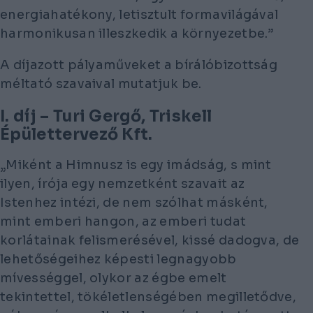
energiahatékony, letisztult formavilágával
harmonikusan illeszkedik a környezetbe.”
A díjazott pályaműveket a bírálóbizottság
méltató szavaival mutatjuk be.
I. díj – Turi Gergő, Triskell
Épülettervező Kft.
„Miként a Himnusz is egy imádság, s mint
ilyen, írója egy nemzetként szavait az
Istenhez intézi, de nem szólhat másként,
mint emberi hangon, az emberi tudat
korlátainak felismerésével, kissé dadogva, de
lehetőségeihez képesti legnagyobb
mívességgel, olykor az égbe emelt
tekintettel, tökéletlenségében megilletődve,