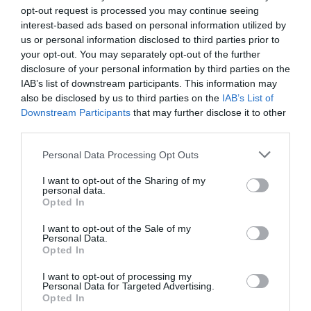
megragadása, mindezt anyagok, formák és
opt-out request is processed you may continue seeing
finom ornamentikák segítségével. A terv
interest-based ads based on personal information utilized by
us or personal information disclosed to third parties prior to
ÜGYESEN KEZELI A KÉT FŐ HASZNÁLÓI
your opt-out. You may separately opt-out of the further
CSOPORT – A HELYI LAKÓK ÉS A
disclosure of your personal information by third parties on the
IAB’s list of downstream participants. This information may
TÁVOLRÓL ÉRKEZŐK – ELTÉRŐ IGÉNYEIT,
also be disclosed by us to third parties on the
IAB’s List of
Downstream Participants
that may further disclose it to other
így a tervezett épületek nem uralkodnak a
third parties.
területen és a látogatókon, hanem szolgálják
Personal Data Processing Opt Outs
őket” – szól a méltatás.
I want to opt-out of the Sharing of my
personal data.
Sztranyák Gergely, Sztranyák Veronika és Varga
Opted In
Dániel III. díjas terve ügyesen kezeli a két fő
használói csoport – a helyi lakók és a távolról
I want to opt-out of the Sale of my
Personal Data.
érkezők – eltérő igényeit
Opted In
Fotó:
Szranyák Gergely, Sztranyák Veronika, Varga
Dániel
I want to opt-out of processing my
Personal Data for Targeted Advertising.
„A két hosszúház jól illeszkedik a szatmári
Opted In