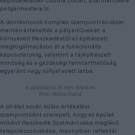
képviseletében Csoma Zoltán, Szatmárcseke
polgármestere is.
A döntéshozók komplex szempontrendszer
mentén értékelték a pályaműveket: a
környezeti illeszkedéstől az építészeti
megfogalmazáson át a funkcionális
kapcsolatokig, valamint a tájépítészeti
minőség és a gazdasági fenntarthatóság
egyaránt nagy súllyal esett latba.
A pályázatra 36 terv érkezett
Fotó:
Mátrai Dávid
A bírálat során külön értékelési
szempontként szerepelt, hogy az épület
miként illeszkedik Szatmárcseke meglévő
településszövetébe, mennyiben reflektál