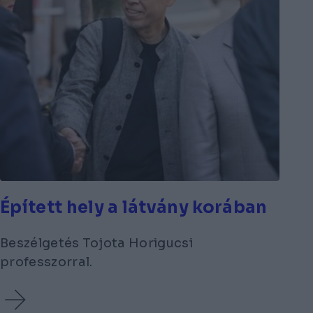
Épített hely a látvány korában
Beszélgetés Tojota Horigucsi
professzorral.