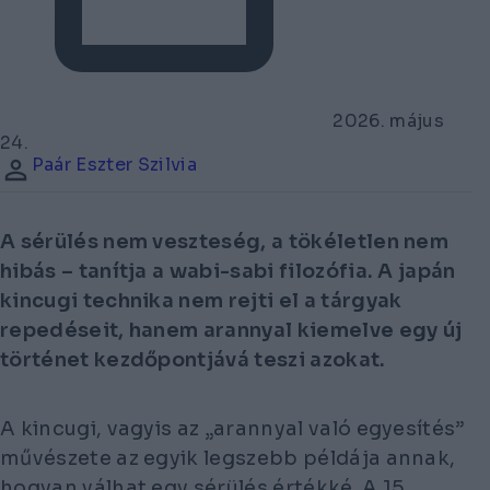
2026. május
24.
Paár Eszter Szilvia
A sérülés nem veszteség, a tökéletlen nem
hibás – tanítja a wabi-sabi filozófia. A japán
kincugi technika nem rejti el a tárgyak
repedéseit, hanem arannyal kiemelve egy új
történet kezdőpontjává teszi azokat.
A kincugi, vagyis az „arannyal való egyesítés”
művészete az egyik legszebb példája annak,
hogyan válhat egy sérülés értékké. A 15.