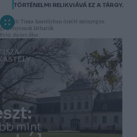
TÖRTÉNELMI RELIKVIÁVÁ EZ A TÁRGY.
A geszti Tisza-kastélyban őrzött szőnyegen
golyónyomok láthatók
Fotó:
Kaiser Ákos