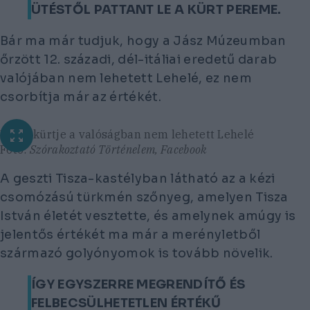
ÜTÉSTŐL PATTANT LE A KÜRT PEREME.
Bár ma már tudjuk, hogy a Jász Múzeumban
őrzött 12. századi, dél-itáliai eredetű darab
valójában nem lehetett Lehelé, ez nem
csorbítja már az értékét.
Lehel kürtje a valóságban nem lehetett Lehelé
Fotó:
Szórakoztató Történelem, Facebook
A geszti Tisza-kastélyban látható az a kézi
csomózású türkmén szőnyeg, amelyen Tisza
István életét vesztette, és amelynek amúgy is
jelentős értékét ma már a merényletből
származó golyónyomok is tovább növelik.
ÍGY EGYSZERRE MEGRENDÍTŐ ÉS
FELBECSÜLHETETLEN ÉRTÉKŰ