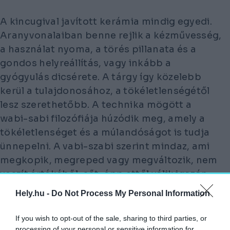
A kincugival javított kerámia mindig egyedi.
Aranyvonalaiban benne rejlik a kézművesség,
a használat nyoma, a törés pillanata és a
gondos helyreállítás, vagy inkább a
gyógyulás dicsérete. A tárgy így közelebb
kerül a tulajdonosához, a tökéletlenségétől
lesz szerethetőbb. A technika mögött a
wabi-sabi filozófiája húzódik meg, amely a
tökéletlenséget és a múlandóságot is tudja
ünnepelni. A vabi-szabi szerint mindaz, ami
megkopik, megreped vagy megváltozik, nem
veszít értékéből, sőt, épp ettől válik igazán
emberivé.
Hely.hu -
Do Not Process My Personal Information
A TÖRÉSVONAL AZ ÚJRAKEZDÉS ÉS
If you wish to opt-out of the sale, sharing to third parties, or
GYÓGYULÁS JELE IS.
processing of your personal or sensitive information for