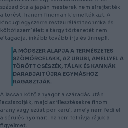
század óta a japán mesterek nem elrejtették
a törést, hanem finoman kiemelték azt. A
kincugi egyszerre restaurálási technika és
költői szemlélet: a tárgy történetét nem
eltagadja, inkább tovább írja és ünnepli.
A MÓDSZER ALAPJA A TERMÉSZETES
SZÖMÖRCELAKK, AZ URUSI, AMELLYEL A
TÖRÖTT CSÉSZÉK, TÁLAK ÉS KANNÁK
DARABJAIT ÚJRA EGYMÁSHOZ
RAGASZTJÁK.
A lassan kötő anyagot a száradás után
lecsiszolják, majd az illesztésekre finom
arany vagy ezüst por kerül, amely nem fedi el
a sérülés nyomait, hanem felhívja rájuk a
figyelmet.