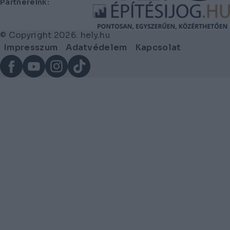
Partnereink:
© Copyright 2026. hely.hu
Lábléc
Impresszum
Adatvédelem
Kapcsolat
menü
Facebook
YouTube
Instagram
TikTok