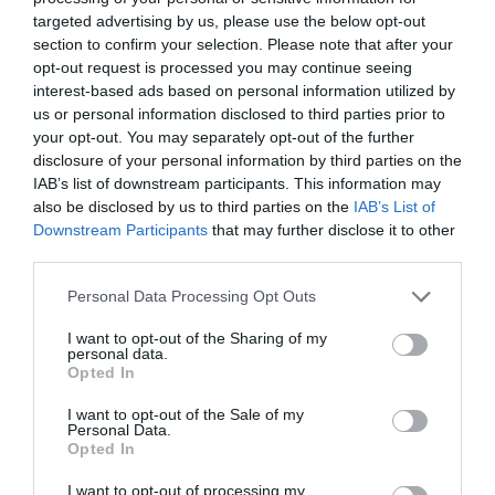
targeted advertising by us, please use the below opt-out
A finom arany varratok ennek a gondolatnak
section to confirm your selection. Please note that after your
a legszelídebb jelképei, egy tárgy nem akkor
opt-out request is processed you may continue seeing
interest-based ads based on personal information utilized by
szép, ha hibátlan, hanem akkor, ha története
us or personal information disclosed to third parties prior to
van. Ez az üzenet mai, tökéletességet és
your opt-out. You may separately opt-out of the further
irreális szépségideálokat hajszoló
disclosure of your personal information by third parties on the
IAB’s list of downstream participants. This information may
világunkban még fontosabb, mint a 15.
also be disclosed by us to third parties on the
IAB’s List of
században volt.
Downstream Participants
that may further disclose it to other
third parties.
Tárgyak, melyeknél a sérülés az
igazi érték
Personal Data Processing Opt Outs
I want to opt-out of the Sharing of my
A Magyar Építészeti Múzeum és
personal data.
Opted In
Műemlékvédelmi Dokumentációs központ
tulajdonában van egy 1926-ból származó
I want to opt-out of the Sale of my
Personal Data.
német nyelvű Le Corbusier kötet, amely már
Opted In
önmagában is építészettörténeti csemege.
I want to opt-out of processing my