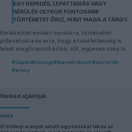
EGY REPEDÉS, LEPATTANÁS VAGY
SÉRÜLÉS OLYKOR FONTOSABB
TÖRTÉNETET ŐRIZ, MINT MAGA A TÁRGY.
Emlékeztet emberi sorsokra, történelmi
pillanatokra és arra, hogy a tökéletlenség is
lehet megőrzendő érték, sőt, egyenes szép is.
Japán
kincugi
iparművészet
porcelán
arany
Neked ajánljuk
HÍREK
21 kilónyi aranyat adott egy oszakai lakos az