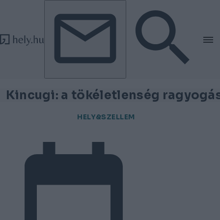
Tovább a tartalomhoz
Tovább a lábléchez
Kincugi: a tökéletlenség ragyogá
HELY&SZELLEM