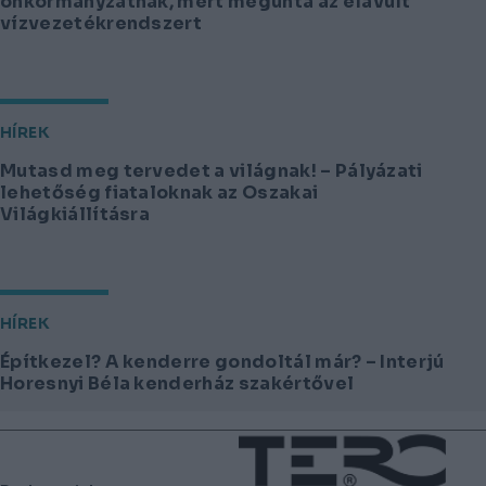
önkormányzatnak, mert megunta az elavult
vízvezetékrendszert
HÍREK
Mutasd meg tervedet a világnak! – Pályázati
lehetőség fiataloknak az Oszakai
Világkiállításra
HÍREK
Építkezel? A kenderre gondoltál már? – Interjú
Horesnyi Béla kenderház szakértővel
Lábléc