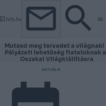
Tovább a tartalomhoz
Tovább a lábléchez
Mutasd meg tervedet a világnak! 
Pályázati lehetőség fiataloknak a
Oszakai Világkiállításra
AKTUÁLIS