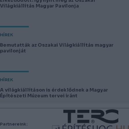
Elkezdődött: így nyílt meg az Oszakai
Világkiállítás Magyar Pavilonja
HÍREK
Bemutatták az Oszakai Világkiállítás magyar
pavilonját
HÍREK
A világkiállításon is érdeklődnek a Magyar
Építészeti Múzeum tervei iránt
Lábléc
Partnereink: