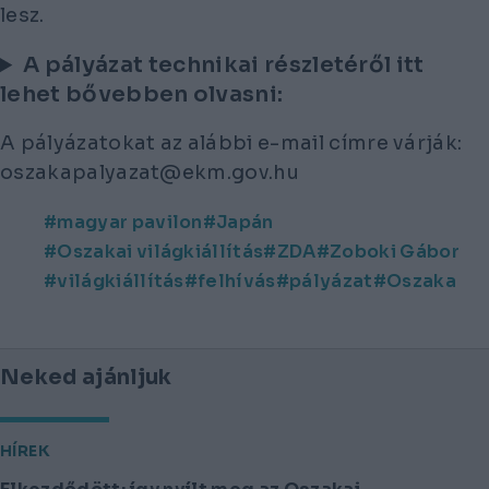
lesz.
A pályázat technikai részletéről itt
lehet bővebben olvasni:
A pályázatokat az alábbi e-mail címre várják:
oszakapalyazat@ekm.gov.hu
magyar pavilon
Japán
Oszakai világkiállítás
ZDA
Zoboki Gábor
világkiállítás
felhívás
pályázat
Oszaka
Neked ajánljuk
HÍREK