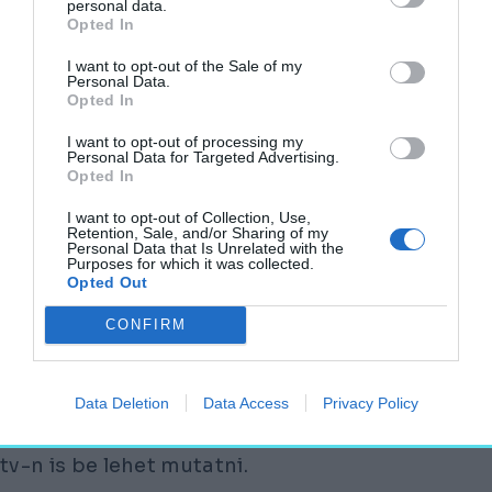
personal data.
A jövő társadalma az életért hét (október
Opted In
2–12.)
I want to opt-out of the Sale of my
Personal Data.
A PÁLYÁZATRA JELENTKEZŐKNEK
Opted In
LEGALÁBB EGY TÉMAHÉTHEZ ILLŐ
I want to opt-out of processing my
PÁLYAMŰVET KELL BENYÚJTANIUK,
Personal Data for Targeted Advertising.
Opted In
a győztes terveket – álló-, mozgóképeket,
I want to opt-out of Collection, Use,
illetve animációkat – pedig az aktuális héten
Retention, Sale, and/or Sharing of my
Personal Data that Is Unrelated with the
a rendezvény háttereként vetítik majd le a
Purposes for which it was collected.
Opted Out
magyar pavilon második emeletén, három
egymás melletti LCD tv-n, hang nélkül. Az
CONFIRM
egyedül vagy legfeljebb három fős
csoportokban jelentkező hallgatók tehát
Data Deletion
Data Access
Privacy Policy
olyan anyagban is gondolkodhatnak, amelyet
egyszerre egy, kettő, vagy akár mindhárom
tv-n is be lehet mutatni.