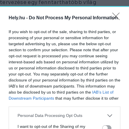
tervezése egy fenntarthatóbb világ
érdekében
, amelyhez nyolc különböző
tematikus hét kapcsolódik:
Hely.hu -
Do Not Process My Personal Information
Kultúrák közös alakítása a jövőért hét
If you wish to opt-out of the sale, sharing to third parties, or
processing of your personal or sensitive information for
(április 25–május 6.)
targeted advertising by us, please use the below opt-out
A közösség és a mobilitás jövője hét
section to confirm your selection. Please note that after your
(május 15–26.)
opt-out request is processed you may continue seeing
Az élet szükségletei: élelem, ruházat és
interest-based ads based on personal information utilized by
us or personal information disclosed to third parties prior to
menedék hete (június 5–16.)
your opt-out. You may separately opt-out of the further
Egészség és jóllét hete (június 20–július
disclosure of your personal information by third parties on the
1.)
IAB’s list of downstream participants. This information may
also be disclosed by us to third parties on the
IAB’s List of
Tanulás és játék hete (július 17–28.)
Downstream Participants
that may further disclose it to other
Béke, emberi biztonság és méltóság hete
third parties.
(augusztus 1–12.)
Personal Data Processing Opt Outs
A föld és a biodiverzitás jövője hét
(szeptember 17–28.)
I want to opt-out of the Sharing of my