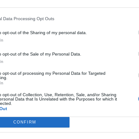
jutott nagyobb
áros terület mintegy
tt álló ÖKO FERR Kft.
l Data Processing Opt Outs
o opt-out of the Sharing of my personal data.
In
o opt-out of the Sale of my Personal Data.
In
to opt-out of processing my Personal Data for Targeted
ing.
In
o opt-out of Collection, Use, Retention, Sale, and/or Sharing
ersonal Data that Is Unrelated with the Purposes for which it
lected.
Out
CONFIRM