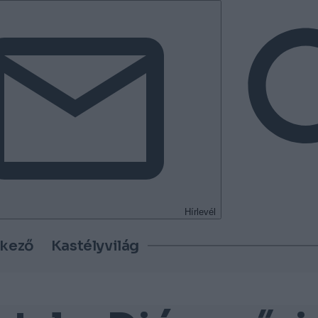
Hírlevél
tkező
Kastélyvilág