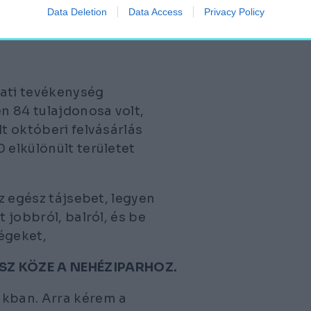
Data Deletion
Data Access
Privacy Policy
zati tevékenység
n 84 tulajdonosa volt,
lt októberi felvásárlás
 elkülönült területet
az egész tájsebet, legyen
 jobbról, balról, és be
égeket,
SZ KÖZE A NEHÉZIPARHOZ.
akban. Arra kérem a