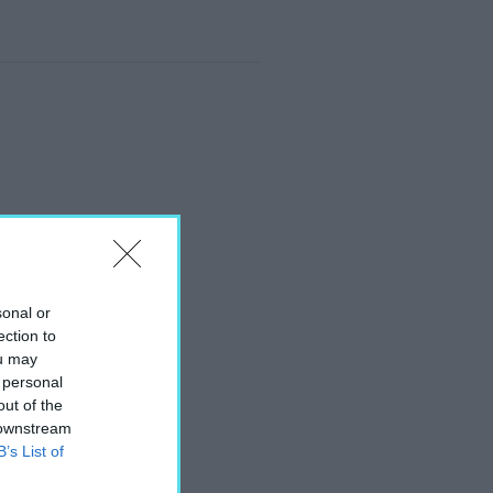
sonal or
ection to
ou may
 personal
out of the
 downstream
B’s List of