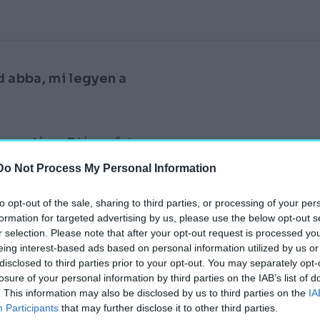
d abba, mi legyen a
termelés a Diósgyőri
 mi lesz az azóta is
Do Not Process My Personal Information
dőszaknak a végére
tó Péter külgazdasági és
to opt-out of the sale, sharing to third parties, or processing of your per
formation for targeted advertising by us, please use the below opt-out s
án indul Miskolcon.
r selection. Please note that after your opt-out request is processed y
eing interest-based ads based on personal information utilized by us or
A KORMÁNY 6 MILLIÁRD
disclosed to third parties prior to your opt-out. You may separately opt-
 CÉLBÓL, HOGY TOVÁBBI
losure of your personal information by third parties on the IAB’s list of
YÁR TERÜLETÉBŐL.
. This information may also be disclosed by us to third parties on the
IA
Participants
that may further disclose it to other third parties.