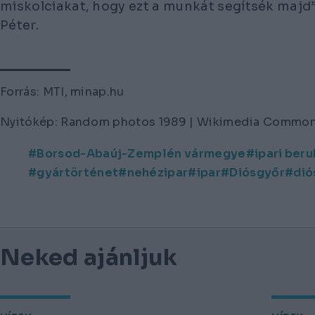
miskolciakat, hogy ezt a munkát segítsék majd”
Péter.
Forrás: MTI, minap.hu
Nyitókép: Random photos 1989 | Wikimedia Commo
Borsod-Abaúj-Zemplén vármegye
ipari ber
gyártörténet
nehézipar
ipar
Diósgyőr
dió
Neked ajánljuk