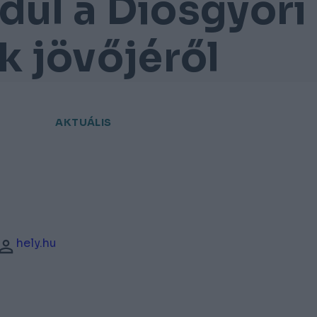
dul a Diósgyőri
 jövőjéről
AKTUÁLIS
hely.hu