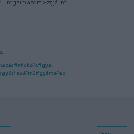
 – fogalmazott Szijjártó
ns
uházás
miskolc
gyár
sgyőri acélmű
gyártelep