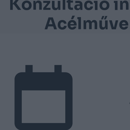
Konzultáció in
Acélművek