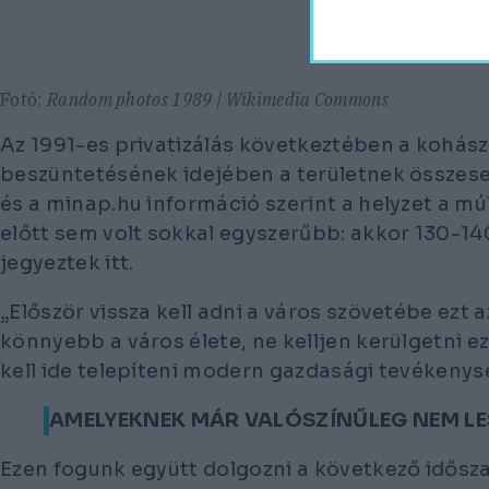
Fotó:
Random photos 1989 | Wikimedia Commons
Az 1991-es privatizálás következtében a kohás
beszüntetésének idejében a területnek összese
és a minap.hu információ szerint a helyzet a mú
előtt sem volt sokkal egyszerűbb: akkor 130-140
jegyeztek itt.
„Először vissza kell adni a város szövetébe ezt 
könnyebb a város élete, ne kelljen kerülgetni ezt
kell ide telepíteni modern gazdasági tevékenys
AMELYEKNEK MÁR VALÓSZÍNŰLEG NEM LE
Ezen fogunk együtt dolgozni a következő idősz