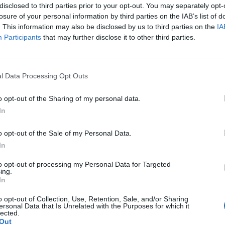
disclosed to third parties prior to your opt-out. You may separately opt-
losure of your personal information by third parties on the IAB’s list of
. This information may also be disclosed by us to third parties on the
IA
Participants
that may further disclose it to other third parties.
ilm forgatása.
l Data Processing Opt Outs
edi, magyaros és
o opt-out of the Sharing of my personal data.
ilm végigköveti Lechner
In
mai napig.
o opt-out of the Sale of my Personal Data.
zottságának 52 millió
In
. A 72 perces film az
to opt-out of processing my Personal Data for Targeted
ió magyar
ing.
In
 fel, hanem bemutatja a
 inspirációt nyújtanak.
o opt-out of Collection, Use, Retention, Sale, and/or Sharing
ersonal Data that Is Unrelated with the Purposes for which it
lected.
NVITÁL, MELYNEK SORÁN
Out