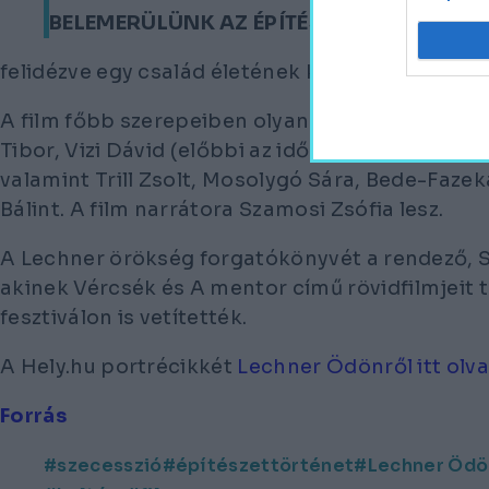
BELEMERÜLÜNK AZ ÉPÍTÉSZET ÉS MŰVÉSZ
felidézve egy család életének különleges pillana
A film főbb szerepeiben olyan színészek tűnnek
Tibor, Vizi Dávid (előbbi az idős, utóbbi a fiata
valamint Trill Zsolt, Mosolygó Sára, Bede-Faze
Bálint. A film narrátora Szamosi Zsófia lesz.
A Lechner örökség forgatókönyvét a rendező, S
akinek
Vércsék
és
A mentor
című rövidfilmjeit
fesztiválon is vetítették.
A Hely.hu portrécikkét
Lechner Ödönről itt olv
Forrás
szecesszió
építészettörténet
Lechner Ödö