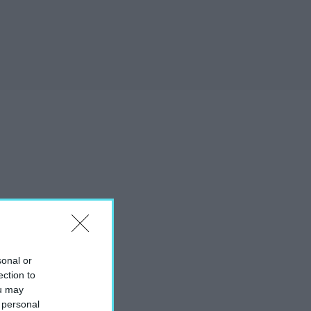
sonal or
ection to
ou may
 personal