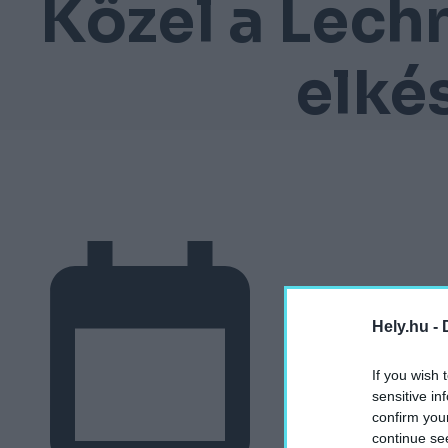
Közel a Lech
elké
Hely.hu -
If you wish 
sensitive in
confirm you
continue se