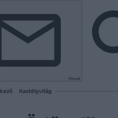
Hírlevél
tkező
Kastélyvilág