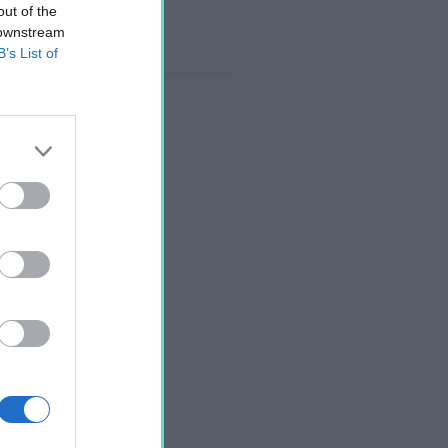
out of the
 downstream
B’s List of