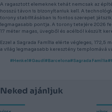
A ragasztott elemeknek tehát nemcsak az épít
hosszú távon is bizonyítaniuk kell. A technológi
torony stabilitásában is fontos szerepet játszik
legmagasabb pontja. A torony tetejére 2026 feb
17 méter magas, üvegből és acélból készült ker
Ezzel a Sagrada Família elérte végleges, 172,5
a világ legmagasabb keresztény templomává vá
Henkel
Gaudí
Barcelona
Sagrada Família
Neked ajánljuk