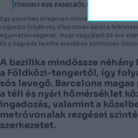
TORONY 826 PANELBŐL ÉS TÖBB MINT 21
Egy panelhez átlagosan mintegy 30 kilogramm r
ragasztó folyékony állapotban kerül a felületekre
egyenetlenségeket, majd nagyjából 24 óra alatt 
Ez a Sagrada Família esetében különösen fonto
A bazilika mindössze néhány 
a Földközi-tengertől, így fol
sós levegő. Barcelona magas 
a téli és nyári hőmérséklet kö
ingadozás, valamint a közelb
metróvonalak rezgései szintén
szerkezetet.