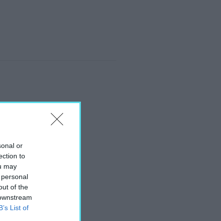
sonal or
ection to
ou may
 personal
out of the
 downstream
B’s List of