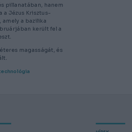
és pillanatában, hanem
a a Jézus Krisztus-
, amely a bazilika
ruárjában került fel a
eszt.
 méteres magasságát, és
lt.
technológia