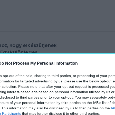
hoz, hogy elkészüljenek
. Egy különleges
a világhírű bazilika
Do Not Process My Personal Information
to opt-out of the sale, sharing to third parties, or processing of your per
formation for targeted advertising by us, please use the below opt-out s
építésében egy
r selection. Please note that after your opt-out request is processed y
epet: a Henkel Loctite
eing interest-based ads based on personal information utilized by us or
 használtak fel a
disclosed to third parties prior to your opt-out. You may separately opt-
losure of your personal information by third parties on the IAB’s list of
. This information may also be disclosed by us to third parties on the
IA
Participants
that may further disclose it to other third parties.
agrada Família