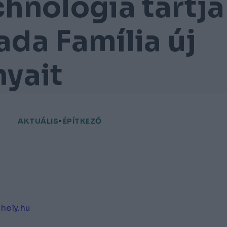
chnológia tartja
ada Família új
nyait
AKTUÁLIS
ÉPÍTKEZŐ
hely.hu