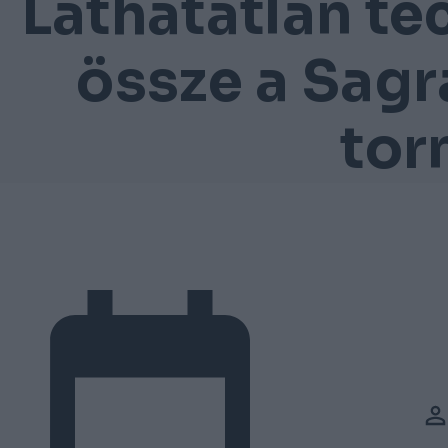
Láthatatlan te
össze a Sagr
tor