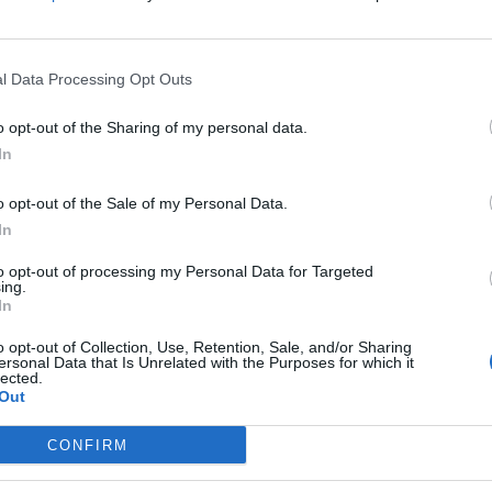
hangzik, a gyakorlatban
lemeket úgy kellett
l Data Processing Opt Outs
kezeti egységként
o opt-out of the Sharing of my personal data.
In
 bazilika
o opt-out of the Sale of my Personal Data.
rendszerben
In
to opt-out of processing my Personal Data for Targeted
ing.
In
ák össze, majd ezeket
o opt-out of Collection, Use, Retention, Sale, and/or Sharing
ersonal Data that Is Unrelated with the Purposes for which it
á tette az építkezést, a
lected.
Out
 a kivitelezést a
CONFIRM
T: A HAT KÖZPONTI