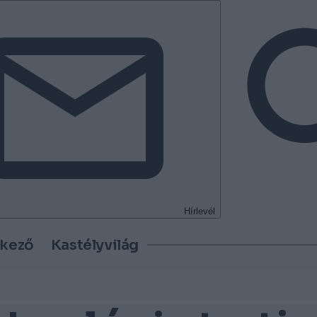
Hírlevél
tkező
Kastélyvilág