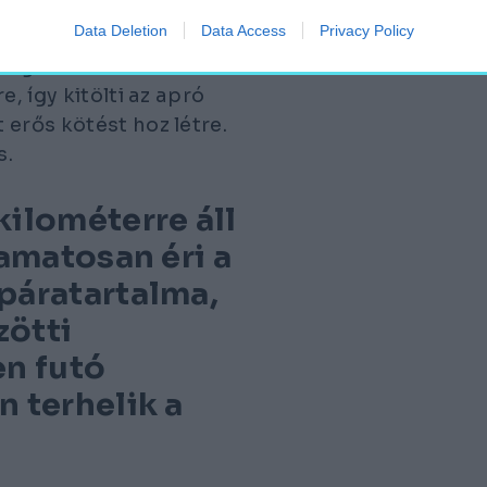
00 KŐELEMBŐL ÁLL.
Data Deletion
Data Access
Privacy Policy
agasztó kellett. A
, így kitölti az apró
erős kötést hoz létre.
s.
kilométerre áll
yamatosan éri a
páratartalma,
zötti
en futó
 terhelik a