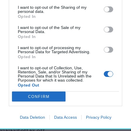
örökséghez méltón.
I want to opt-out of the Sharing of my
personal data.
A LECHNER JENŐ ÉS WARGA LÁSZLÓ
Opted In
ÁLTAL TERVEZETT, TÖBB ÉPÜLETRÉSZT
I want to opt-out of the Sale of my
ÖTVÖZŐ, 1913-BAN ÁTADOTT FŐÉPÜLET
Personal Data.
Opted In
MOST ELŐSZÖR ESETT ÁT TELJES
REKONSTRUKCIÓN.
I want to opt-out of processing my
Personal Data for Targeted Advertising.
Opted In
A műemléki értékek megőrzésével
megvalósuló felújítás során teljesen megújult
I want to opt-out of Collection, Use,
Retention, Sale, and/or Sharing of my
a tetőszerkezet és a pala héjazat, új
Personal Data that Is Unrelated with the
Purposes for which it was collected.
hőszigetelő nyílászárók és korszerű fűtési-
Opted Out
hűtési rendszert építettek be, valamint
CONFIRM
helyreállították a homlokzati stukkókat, a
díszfestéseket és kőszobrokat is. Az épület
toronyrészének faszerkezete az eredeti
Data Deletion
Data Access
Privacy Policy
mintára épült újjá és egy kilátópontot is
kialakítottak ott.