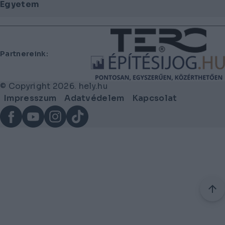
Egyetem
Lábléc
Partnereink:
© Copyright 2026. hely.hu
Lábléc
Impresszum
Adatvédelem
Kapcsolat
menü
Facebook
YouTube
Instagram
TikTok