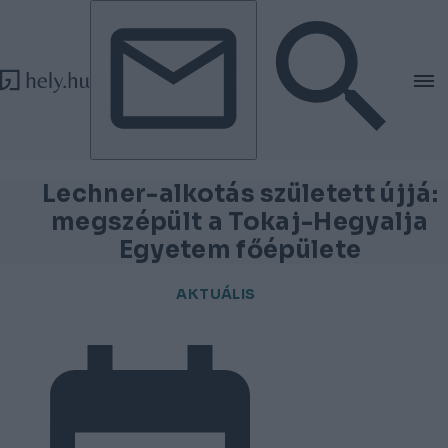
Tovább a tartalomhoz
Tovább a lábléchez
Lechner-alkotás született újjá:
megszépült a Tokaj-Hegyalja
Egyetem főépülete
AKTUÁLIS