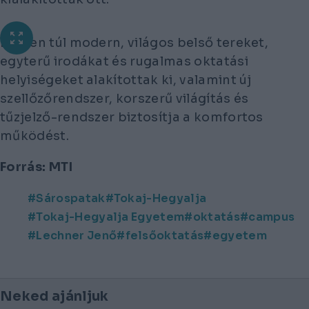
Ezeken túl modern, világos belső tereket,
egyterű irodákat és rugalmas oktatási
helyiségeket alakítottak ki, valamint új
szellőzőrendszer, korszerű világítás és
tűzjelző-rendszer biztosítja a komfortos
működést.
Forrás: MTI
Sárospatak
Tokaj-Hegyalja
Tokaj-Hegyalja Egyetem
oktatás
campus
Lechner Jenő
felsőoktatás
egyetem
Neked ajánljuk