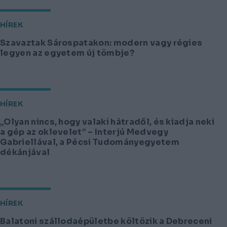
HÍREK
Szavaztak Sárospatakon: modern vagy régies
legyen az egyetem új tömbje?
HÍREK
„Olyan nincs, hogy valaki hátradől, és kiadja neki
a gép az oklevelet” – Interjú Medvegy
Gabriellával, a Pécsi Tudományegyetem
dékánjával
HÍREK
Balatoni szállodaépületbe költözik a Debreceni