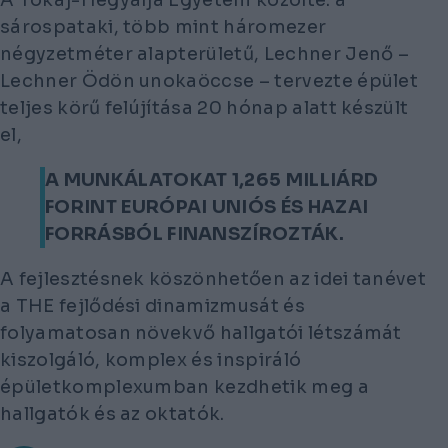
A Tokaj-Hegyalja Egyetem közölte: a
sárospataki, több mint háromezer
négyzetméter alapterületű, Lechner Jenő –
Lechner Ödön unokaöccse – tervezte épület
teljes körű felújítása 20 hónap alatt készült
el,
A MUNKÁLATOKAT 1,265 MILLIÁRD
FORINT EURÓPAI UNIÓS ÉS HAZAI
FORRÁSBÓL FINANSZÍROZTÁK.
A fejlesztésnek köszönhetően az idei tanévet
a THE fejlődési dinamizmusát és
folyamatosan növekvő hallgatói létszámát
kiszolgáló, komplex és inspiráló
épületkomplexumban kezdhetik meg a
hallgatók és az oktatók.