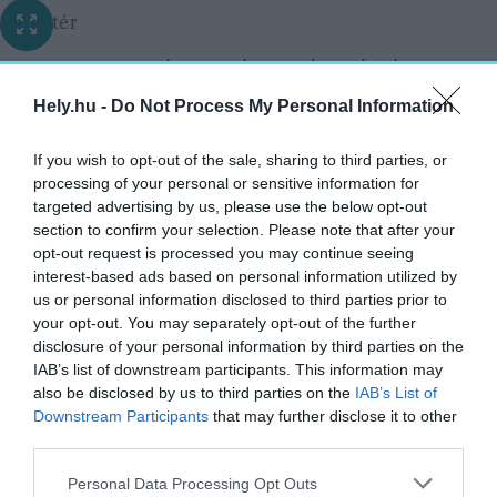
Belső tér
A projekt keretében kiépült távolléti és
hibrid oktatásra alkalmas terek, valamint a
Hely.hu -
Do Not Process My Personal Information
térinformatikai labor az intézmény
nemzetközi versenyképességét is növelik. A
If you wish to opt-out of the sale, sharing to third parties, or
processing of your personal or sensitive information for
rekonstrukció eredményeképp az épület
targeted advertising by us, please use the below opt-out
üvegházhatású gázok kibocsátása mintegy
section to confirm your selection. Please note that after your
harminc százalékkal csökkent.
opt-out request is processed you may continue seeing
interest-based ads based on personal information utilized by
us or personal information disclosed to third parties prior to
Az új színvilág
your opt-out. You may separately opt-out of the further
disclosure of your personal information by third parties on the
A kivitelezés szorosan illeszkedik a campus
IAB’s list of downstream participants. This information may
megújulási stratégiájához, ami a
also be disclosed by us to third parties on the
IAB’s List of
fenntarthatóságot, a gyakorlatorientált
Downstream Participants
that may further disclose it to other
third parties.
képzést, valamint az értékalapú tudásátadást
helyezi a középpontba, a comeniusi
Personal Data Processing Opt Outs