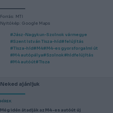
Forrás: MTI
Nyitókép: Google Maps
Jász-Nagykun-Szolnok vármegye
Szent István Tisza-híd
felújítás
Tisza-híd
M4
M4-es gyorsforgalmi út
M4 autópálya
Szolnok
hídfelújítás
M4 autóút
Tisza
Neked ajánljuk
HÍREK
Még idén átadják az M4-es autóút új