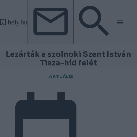
Tovább a tartalomhoz
Tovább a lábléchez
Lezárták a szolnoki Szent István
Tisza-híd felét
AKTUÁLIS