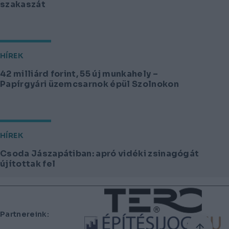
szakaszát
HÍREK
42 milliárd forint, 55 új munkahely –
Papírgyári üzemcsarnok épül Szolnokon
HÍREK
Csoda Jászapátiban: apró vidéki zsinagógát
újítottak fel
Lábléc
Partnereink: