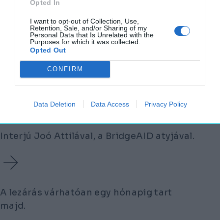
Opted In
I want to opt-out of Collection, Use,
Retention, Sale, and/or Sharing of my
Personal Data that Is Unrelated with the
Purposes for which it was collected.
Opted Out
CONFIRM
Mesterséges intelligenciával
válhat hatékonyabbá a
Data Deletion
Data Access
Privacy Policy
hídkarbantartás
Interjú Joó Attilával, a BridgeAID atyjával.
A lezárás várhatóan egy hónapig tart
majd.