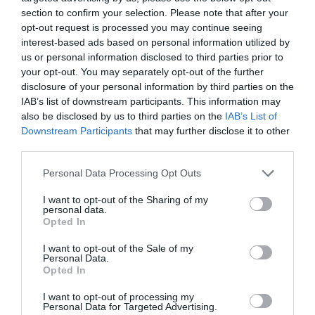
mesterséges intelligencia segítségével?
section to confirm your selection. Please note that after your
Elégségesek-e azok a vizsgálatok, amiket
opt-out request is processed you may continue seeing
interest-based ads based on personal information utilized by
a magyar hidakon elvégeznek a
us or personal information disclosed to third parties prior to
szakemberek? Erről és még többről
your opt-out. You may separately opt-out of the further
beszélgettünk Joó Attilával, a BridgeAID
disclosure of your personal information by third parties on the
IAB’s list of downstream participants. This information may
elnevezésű startup egyik alapítójával:
also be disclosed by us to third parties on the
IAB’s List of
Downstream Participants
that may further disclose it to other
third parties.
Personal Data Processing Opt Outs
I want to opt-out of the Sharing of my
personal data.
Opted In
I want to opt-out of the Sale of my
Personal Data.
Opted In
I want to opt-out of processing my
Personal Data for Targeted Advertising.