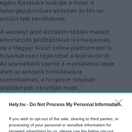
egész éjszakára lezárják a hidat. A
tehergépjárművek eközben az M4-es
autóút felé kerülhetnek.
A veszélyt jelző és tilalmi táblák mellett
elkorlátozó jelzőtáblákat is kihelyeznek,
de a Magyar Közút online platformjain is
folyamatosan tájékoztat a lezárásokról.
Az üzemeltető szerint a munkálatok ideje
alatt az autósok torlódásokra
számíthatnak, a forgalom folyását
jelzőlámpák irányítják majd.
A lezárás várhatóan egy hónapig tart
Hely.hu -
Do Not Process My Personal Information
majd.
If you wish to opt-out of the sale, sharing to third parties, or
processing of your personal or sensitive information for
Elkerülhetők-e a hídkatasztrófák a
targeted advertising by us, please use the below opt-out